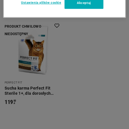
Ustawienia plików cookie
Akceptuj
PRODUKT CHWILOWO
NIEDOSTĘPNY
PERFECT FIT
Sucha karma Perfect Fit
Sterile 1+, dla dorosłych
kotów, 7 kg
119
00
zł