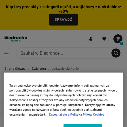
Kup trzy produkty z kategorii ogród, a najtańszy z nich dobierz
-30%
SPRAWDŹ
0
Strona Główna
Zwierzęta
Jedzenie dla kotów
NIE MOŻNA BYŁO DODAĆ CAŁEGO ZESTAWU DO KOSZYKA
ZMNIEJSZONO LICZBĘ PRODUKTÓW
USUNIĘTO PRODUKT Z KOSZYKA
DODANO PRODUKT DO KOSZYKA
ZESTAW DODANY DO KOSZYKA
JEDZENIE DLA KOTÓW
Ta strona wykorzystuje pliki cookie. Używamy informacji zapisanych za
pomocą plików cookies m.in. w celach reklamowych, statystycznych i w celu
1 produkt
dostosowania naszej strony do indywidualnych potrzeb użytkowników.
Korzystanie z naszej strony bez zmiany ustawień dotyczących cookies
oznacza, że będą one zapisane w pamięci urządzenia. Korzystając ze strony
KATEGORIE
FILTRUJ
(1)
SORTUJ
wyrażasz zgodę na używanie plików cookies, zgodnie z aktualnymi
ustawieniami przeglądarki.
Zapoznaj się z Polityką Plików Cookies
PERFECT FIT