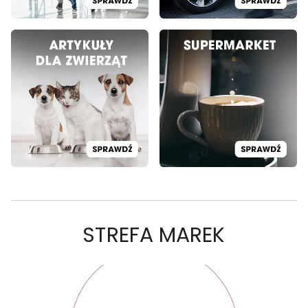
STREFA MAREK
PROMOCJA: SMUKEE
PR