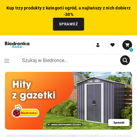
Kup trzy produkty z kategorii ogród, a najtańszy z nich dobierz
-30%
SPRAWDŹ
0
NIE MOŻNA BYŁO DODAĆ CAŁEGO ZESTAWU DO KOSZYKA
ZMNIEJSZONO LICZBĘ PRODUKTÓW
USUNIĘTO PRODUKT Z KOSZYKA
DODANO PRODUKT DO KOSZYKA
ZESTAW DODANY DO KOSZYKA