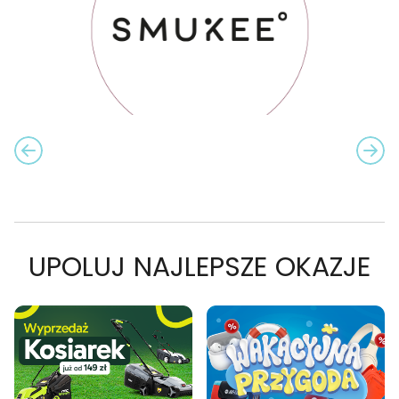
PREVIOUS SLIDE
NEXT
CAROUSEL NAVIGATION
UPOLUJ NAJLEPSZE OKAZJE