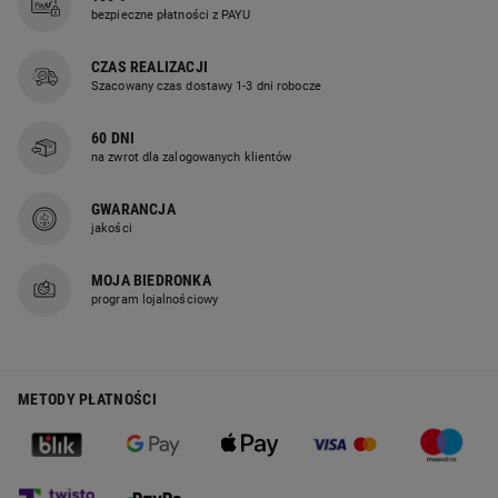
cechy deski SUP
bezpieczne płatności z PAYU
Black Forest
CZAS REALIZACJI
Szacowany czas dostawy 1-3 dni robocze
60 DNI
na zwrot dla zalogowanych klientów
Wytrzymała konstrukcja i
wygodny pokład
GWARANCJA
jakości
Materiał deski o gęstości 2700 GSM
oraz podwójne panele boczne są
MOJA BIEDRONKA
program lojalnościowy
odporne na intensywne
użytkowanie i odpowiednio sztywne
po napompowaniu. Górna część
pokładu wykończona 3
METODY PŁATNOŚCI
milimetrową pianką EVA zapewnia
dobrą przyczepność i wygodę
stania, klęczenia i zmiany pozycji.