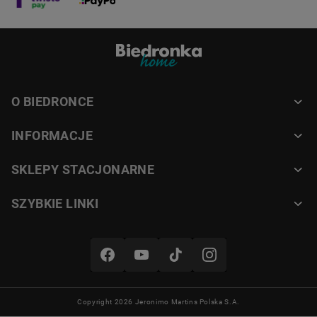
Przemyślane detale na pokładzie
Na desce umieszczono praktyczną
O BIEDRONCE
siatkę bagażową, pod którą
można wsunąć drobne rzeczy,
INFORMACJE
takie jak ręcznik, bluzę lub butelkę z
wodą. To wygodne rozwiązanie
SKLEPY STACJONARNE
podczas dłuższego pływania i
spokojnych wycieczek po jeziorze.
SZYBKIE LINKI
Zestaw akcesoriów gotowy na
wodną przygodę
Copyright 2026 Jeronimo Martins Polska S.A.
W pudełku z deską znajduje się: