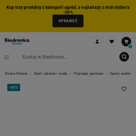
Kup trzy produkty z kategorii ogród, a najtańszy z nich dobierz
-30%
SPRAWDŹ
0
Strona Główna
Sport, zdrowie i uroda
Przyrządy sportowe
Sporty wodne
NIE MOŻNA BYŁO DODAĆ CAŁEGO ZESTAWU DO KOSZYKA
ZMNIEJSZONO LICZBĘ PRODUKTÓW
USUNIĘTO PRODUKT Z KOSZYKA
DODANO PRODUKT DO KOSZYKA
ZESTAW DODANY DO KOSZYKA
-
45%