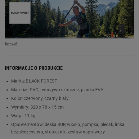
INFORMACJE O PRODUKCIE
Marka:
BLACK FOREST
Materiał:
PVC, tworzywo sztuczne, pianka EVA
Kolor:
czerwony, czarny biały
Deska SUP Black
Wymiary:
320 x 78 x 15 cm
Forest, 320 cm - sup
Waga:
11 kg
dla początkujących
Opis elementów:
deska SUP, wiosło, pompka, plecak, linka
bezpieczeństwa, statecznik, zestaw naprawczy