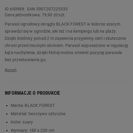
ID
650988
EAN 5907207225333
Cena jednostkowa:
79,90 zł/szt.
Parasol ogrodowy okrągły BLACK FOREST w kolorze szarym
sprawdzi się w ogrodzie, ale też i na kempingu lub na plaży.
Dzięki średnicy ponad 2 m zapewnia przyjemny cień i skutecznie
chroni przed mocnym słońcem. Parasol wyposażono w regulację
kąta nachylenia, dzięki której można zmienić pozycję parasola
bez przestawiania go.
Wytrzymały parasol ogrodowy BLACK FOREST w kolorze szarym
ma stalową ramę pokrytą farbą odporną na warunki
atmosferyczne. Jest stabilny nawet gdy wieje wiatr. Jego
INFORMACJE O PRODUKCIE
uniwersalna kolorystyka sprawia, że pasuje do różnych aranżacji
ogrodu i współgra z otoczeniem. Zamów produkt już dziś w
Marka:
BLACK FOREST
Biedronka Home!
Materiał:
tworzywo sztuczne
Główne cechy:
Kolor:
szary
Wymiary:
180 x 230 cm
duży okrągły parasol o średnicy ponad 2 m