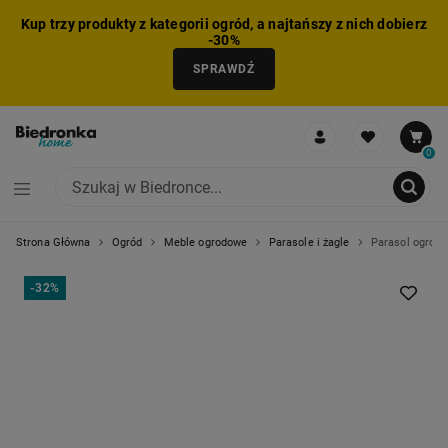
Kup trzy produkty z kategorii ogród, a najtańszy z nich dobierz
-30%
SPRAWDŹ
0
Strona Główna
Ogród
Meble ogrodowe
Parasole i żagle
Parasol ogrodow
NIE MOŻNA BYŁO DODAĆ CAŁEGO ZESTAWU DO KOSZYKA
ZMNIEJSZONO LICZBĘ PRODUKTÓW
USUNIĘTO PRODUKT Z KOSZYKA
DODANO PRODUKT DO KOSZYKA
ZESTAW DODANY DO KOSZYKA
-
32%