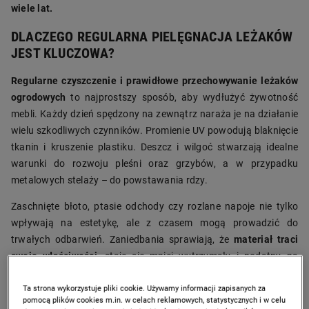
wiele lat.
DLACZEGO REGULARNA PIELĘGNACJA LEŻAKÓW
JEST KLUCZOWA?
Regularne czyszczenie i prawidłowe przechowywanie leżaków
ogrodowych
to najprostszy sposób, aby wydłużyć żywotność
mebli. Każdy dzień spędzony na zewnątrz naraża je na działanie
wielu szkodliwych czynników. Promienie UV powodują blaknięcie
tkanin i kruszenie plastiku. Deszcz i wilgoć stwarzają idealne
warunki do rozwoju pleśni oraz grzybów, a w przypadku
metalowych stelaży – do powstawania rdzy.
Zaschnięte błoto, ptasie odchody czy rozlane napoje nie tylko
wpływają na estetykę, ale z czasem mogą prowadzić do
trwałych odbarwień. Zaniedbania sprawiają, że
materiał traci
swoje właściwości
, staje się mniej wytrzymały i podatny na
uszkodzenia mechaniczne. Poświęcenie kilku chwil na
Ta strona wykorzystuje pliki cookie. Używamy informacji zapisanych za
pielęgnację po zakończeniu sezonu to gwarancja, że wiosną
pomocą plików cookies m.in. w celach reklamowych, statystycznych i w celu
wyjmiesz ze schowka sprzęt gotowy do użycia. To także realna