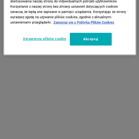
dostosowania naszej strony do indywidualnych potrzeb użytkowników.
oszczędność pieniędzy, ponieważ
zadbane
leżaki ogrodowe
Korzystanie z naszej strony bez zmiany ustawień dotyczących cookies
oznacza, że będą one zapisane w pamięci urządzenia. Korzystając ze strony
posłużą Ci znacznie dłużej.
wyrażasz zgodę na używanie plików cookies, zgodnie z aktualnymi
ustawieniami przeglądarki.
Zapoznaj się z Polityką Plików Cookies
Ustawienia plików cookie
Akceptuj