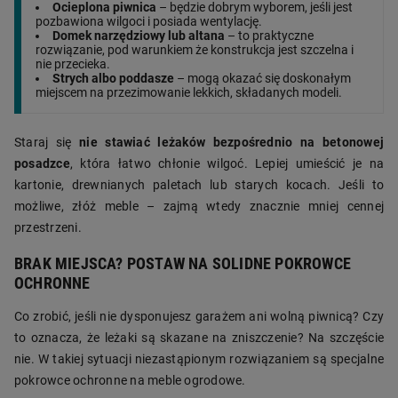
Ocieplona piwnica
– będzie dobrym wyborem, jeśli jest
pozbawiona wilgoci i posiada wentylację.
Domek narzędziowy lub altana
– to praktyczne
rozwiązanie, pod warunkiem że konstrukcja jest szczelna i
nie przecieka.
Strych albo poddasze
– mogą okazać się doskonałym
miejscem na przezimowanie lekkich, składanych modeli.
Staraj się
nie stawiać leżaków bezpośrednio na betonowej
posadzce
, która łatwo chłonie wilgoć. Lepiej umieścić je na
kartonie, drewnianych paletach lub starych kocach. Jeśli to
możliwe, złóż meble – zajmą wtedy znacznie mniej cennej
przestrzeni.
BRAK MIEJSCA? POSTAW NA SOLIDNE POKROWCE
OCHRONNE
Co zrobić, jeśli nie dysponujesz garażem ani wolną piwnicą? Czy
to oznacza, że leżaki są skazane na zniszczenie? Na szczęście
nie. W takiej sytuacji niezastąpionym rozwiązaniem są specjalne
pokrowce ochronne na meble ogrodowe.