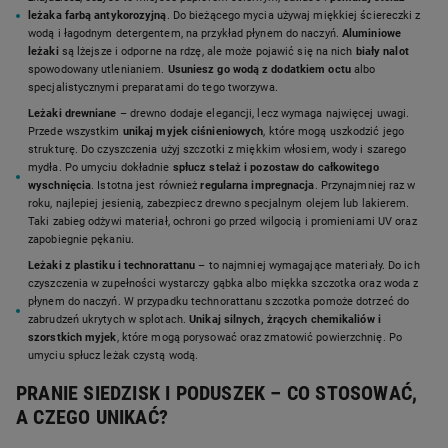
leżaka farbą antykorozyjną
. Do bieżącego mycia używaj miękkiej ściereczki z
wodą i łagodnym detergentem, na przykład płynem do naczyń.
Aluminiowe
leżaki
są lżejsze i odporne na rdzę, ale może pojawić się na nich
biały nalot
spowodowany utlenianiem.
Usuniesz go wodą z dodatkiem octu
albo
specjalistycznymi preparatami do tego tworzywa.
Leżaki drewniane
– drewno dodaje elegancji, lecz wymaga najwięcej uwagi.
Przede wszystkim
unikaj myjek ciśnieniowych
, które mogą uszkodzić jego
strukturę. Do czyszczenia użyj szczotki z miękkim włosiem, wody i szarego
mydła. Po umyciu dokładnie
spłucz stelaż i pozostaw do całkowitego
wyschnięcia
. Istotna jest również
regularna impregnacja
. Przynajmniej raz w
roku, najlepiej jesienią, zabezpiecz drewno specjalnym olejem lub lakierem.
Taki zabieg odżywi materiał, ochroni go przed wilgocią i promieniami UV oraz
zapobiegnie pękaniu.
Leżaki z plastiku i technorattanu
– to najmniej wymagające materiały. Do ich
czyszczenia w zupełności wystarczy gąbka albo miękka szczotka oraz woda z
płynem do naczyń. W przypadku technorattanu szczotka pomoże dotrzeć do
zabrudzeń ukrytych w splotach.
Unikaj silnych, żrących chemikaliów i
szorstkich myjek
, które mogą porysować oraz zmatowić powierzchnię. Po
umyciu spłucz leżak czystą wodą.
PRANIE SIEDZISK I PODUSZEK – CO STOSOWAĆ,
A CZEGO UNIKAĆ?