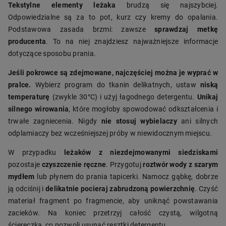
Tekstylne elementy leżaka
brudzą się najszybciej.
Odpowiedzialne są za to pot, kurz czy kremy do opalania.
Podstawowa zasada brzmi: zawsze
sprawdzaj metkę
producenta
. To na niej znajdziesz najważniejsze informacje
dotyczące sposobu prania.
Jeśli pokrowce są zdejmowane, najczęściej można je wyprać w
pralce.
Wybierz program do tkanin delikatnych, ustaw
niską
temperaturę
(zwykle 30°C) i użyj łagodnego detergentu.
Unikaj
silnego wirowania
, które mogłoby spowodować odkształcenia i
trwałe zagniecenia. Nigdy
nie stosuj wybielaczy
ani silnych
odplamiaczy bez wcześniejszej próby w niewidocznym miejscu.
W przypadku
leżaków z niezdejmowanymi siedziskami
pozostaje
czyszczenie ręczne
. Przygotuj
roztwór wody z szarym
mydłem
lub płynem do prania tapicerki. Namocz gąbkę, dobrze
ją odciśnij i
delikatnie pocieraj zabrudzoną powierzchnię
. Czyść
materiał fragment po fragmencie, aby uniknąć powstawania
zacieków. Na koniec przetrzyj całość czystą, wilgotną
ściereczką, co pozwoli usunąć resztki detergentu.