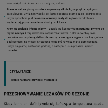
zarodniki pleśni nie rozprzestrzeniły się w domu.
Trawa
– zielone plamy
usuniesz za pomocą alkoholu
, na przykład spirytusu
salicylowego. Zwilż nim wacik i delikatnie pocieraj plamę aż do jej zniknięcia.
Innym sposobem jest
nałożenie odrobiny pasty do zębów
(bez drobinek i
wybielacza), pozostawienie na chwilę i spłukanie.
Krem do opalania i tłuste plamy
– zacieki po kosmetykach
potraktuj płynem do
mycia naczyń
, który doskonale rozpuszcza tłuszcz. Nałóż niewielką ilość
bezpośrednio na plamę, delikatnie wetrzyj, a następnie wypierz tkaninę zgodnie
z zaleceniami na metce. Skuteczna może być również mąka ziemniaczana.
Posyp nią plamę, zostaw na godzinę, a następnie usuń proszek i upierz
materiał.
CZYTAJ TAKŻE:
Przepis na udane przyjęcie w ogrodzie
PRZECHOWYWANIE LEŻAKÓW PO SEZONIE
Kiedy letnie dni definitywnie się kończą, a temperatura spada,