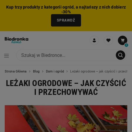
Kup trzy produkty z kategorii ogród, a najtańszy z nich dobierz
-30%
SPRAWDŹ
0
Strona Główna
Blog
Dom i ogród
Leżaki ogrodowe – jak czyścić i przecho
NIE MOŻNA BYŁO DODAĆ CAŁEGO ZESTAWU DO KOSZYKA
ZMNIEJSZONO LICZBĘ PRODUKTÓW
USUNIĘTO PRODUKT Z KOSZYKA
DODANO PRODUKT DO KOSZYKA
ZESTAW DODANY DO KOSZYKA
LEŻAKI OGRODOWE – JAK CZYŚCIĆ
I PRZECHOWYWAĆ