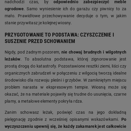
nadchodzi czas, by
odpowiednio zabezpieczyć meble
ogrodowe
. Samo wyniesienie ich do garażu czy piwnicy to za
mało. Prawidłowe przechowywanie decyduje o tym, w jakim
stanie przywitasz je kolejnej wiosny.
PRZYGOTOWANIE TO PODSTAWA: CZYSZCZENIE I
SUSZENIE PRZED SCHOWANIEM
Nigdy, pod żadnym pozorem,
nie chowaj brudnych i wilgotnych
leżaków
. To absolutna podstawa, której zignorowanie jest
prostą drogą do katastrofy. Pozostawione resztki ziemi, liści czy
organicznych zabrudzeń w połączeniu z wilgocią tworzą idealne
środowisko dla rozwoju pleśni i grzybów. W zamkniętym miejscu
problem narasta w ekspresowym tempie. Wiosną może się
okazać, że na materiale pojawiły się trudne do usunięcia, czarne
plamy, a metalowe elementy pokryła rdza.
Zanim schowasz leżak, poświęć czas na jego dokładną
pielęgnację zgodnie z wcześniej opisanymi wskazówkami.
Po
wyczyszczeniu upewnij się, że każdy zakamarek jest całkowicie