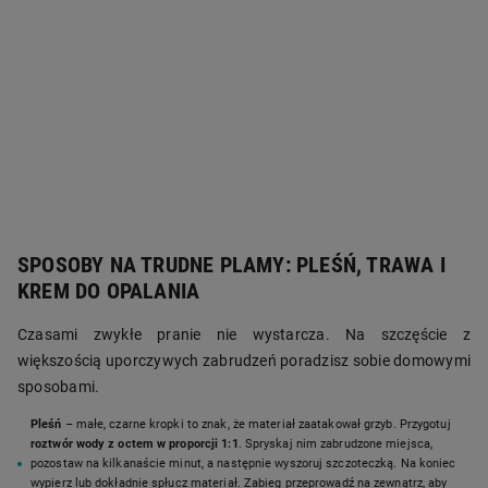
SPOSOBY NA TRUDNE PLAMY: PLEŚŃ, TRAWA I
KREM DO OPALANIA
Czasami zwykłe pranie nie wystarcza. Na szczęście z
większością uporczywych zabrudzeń poradzisz sobie domowymi
sposobami.
Pleśń
– małe, czarne kropki to znak, że materiał zaatakował grzyb. Przygotuj
roztwór wody z octem w proporcji 1:1
. Spryskaj nim zabrudzone miejsca,
pozostaw na kilkanaście minut, a następnie wyszoruj szczoteczką. Na koniec
wypierz lub dokładnie spłucz materiał. Zabieg przeprowadź na zewnątrz, aby