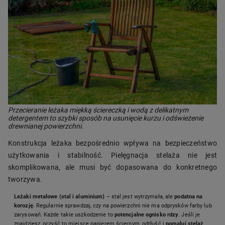
Przecieranie leżaka miękką ściereczką i wodą z delikatnym
detergentem to szybki sposób na usunięcie kurzu i odświeżenie
drewnianej powierzchni.
Konstrukcja leżaka bezpośrednio wpływa na bezpieczeństwo
użytkowania i stabilność. Pielęgnacja stelaża nie jest
skomplikowana, ale musi być dopasowana do konkretnego
tworzywa.
Leżaki metalowe (stal i aluminium)
– stal jest wytrzymała, ale
podatna na
korozję
. Regularnie sprawdzaj, czy na powierzchni nie ma odprysków farby lub
zarysowań. Każde takie uszkodzenie to
potencjalne ognisko rdzy
. Jeśli je
znajdziesz, oczyść to miejsce papierem ściernym, odtłuść i
pomaluj stelaż