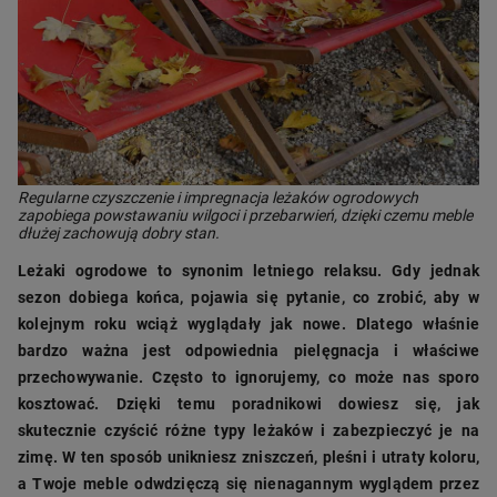
Regularne czyszczenie i impregnacja leżaków ogrodowych
zapobiega powstawaniu wilgoci i przebarwień, dzięki czemu meble
dłużej zachowują dobry stan.
Leżaki ogrodowe to synonim letniego relaksu. Gdy jednak
sezon dobiega końca, pojawia się pytanie, co zrobić, aby w
kolejnym roku wciąż wyglądały jak nowe. Dlatego właśnie
bardzo ważna jest odpowiednia pielęgnacja i właściwe
przechowywanie. Często to ignorujemy, co może nas sporo
kosztować. Dzięki temu poradnikowi dowiesz się, jak
skutecznie czyścić różne typy leżaków i zabezpieczyć je na
zimę. W ten sposób unikniesz zniszczeń, pleśni i utraty koloru,
a Twoje meble odwdzięczą się nienagannym wyglądem przez