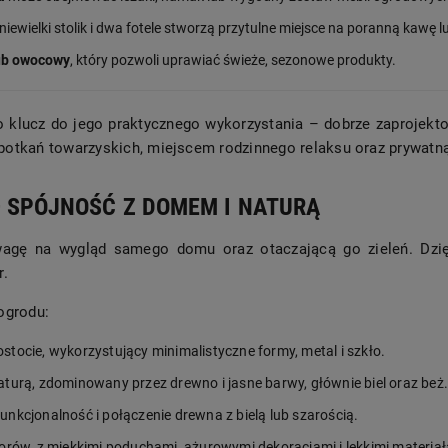
niewielki stolik i dwa fotele stworzą przytulne miejsce na poranną kawę
ub owocowy
, który pozwoli uprawiać świeże, sezonowe produkty.
o klucz do jego praktycznego wykorzystania – dobrze zaprojekt
potkań towarzyskich, miejscem rodzinnego relaksu oraz prywatn
– SPÓJNOŚĆ Z DOMEM I NATURĄ
wagę na wygląd samego domu oraz otaczającą go zieleń. Dzię
r.
ogrodu:
stocie, wykorzystujący minimalistyczne formy, metal i szkło.
turą, zdominowany przez drewno i jasne barwy, głównie biel oraz beż.
unkcjonalność i połączenie drewna z bielą lub szarością.
orów, z miękkimi poduchami, ażurowymi dekoracjami i lekkimi materiał