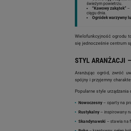
świeżym powietrzu.
“Kawowy zakątek”
– 
ciągu dnia.
Ogródek warzywny l
Wielofunkcyjność ogrodu t
się jednocześnie centrum s
STYL ARANŻACJI 
Aranżując ogród, zwróć u
spójny i przyjemny charakte
Popularne style urządzania 
Nowoczesny
– oparty na pro
Rustykalny
– inspirowany na
Skandynawski
– stawia na f
Boho
– kreatywny, pełen kol