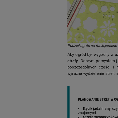
Podziel ogród na funkcjonalne 
Aby ogród był wygodny w u
strefy
. Dobrym pomysłem je
poszczególnych części i 
wyraźne wydzielenie stref, 
PLANOWANIE STREF W O
Kącik jadalniany
, cz
znajomymi.
Strefa wypoczynkow