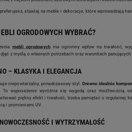
l preferujesz, stawiaj na meble i dekoracje, które wprowadzają h
MEBLI OGRODOWYCH WYBRAĆ?
zenia
mebli ogrodowych
ma ogromny wpływ na trwałość, wygl
podjąć z myślą o własnych potrzebach oraz warunkach panującyc
O – KLASYKA I ELEGANCJA
uje niepowtarzalny, ponadczasowy styl.
Drewno idealnie kompon
.
To wyposażenie wyróżnia się wygodą oraz możliwością od
zachować piękny efekt i trwałość, trzeba pamiętać o regularnej k
cią i promieniami UV.
 NOWOCZESNOŚĆ I WYTRZYMAŁOŚĆ