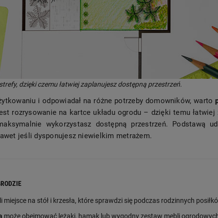
strefy, dzięki czemu łatwiej zaplanujesz dostępną przestrzeń.
żytkowaniu i odpowiadał na różne potrzeby domowników, warto
st rozrysowanie na kartce układu ogrodu – dzięki temu łatwiej
maksymalnie wykorzystasz dostępną przestrzeń. Podstawą uda
nawet jeśli dysponujesz niewielkim metrażem.
GRODZIE
yli miejsce na stół i krzesła, które sprawdzi się podczas rodzinnych posiłk
a
może obejmować leżaki, hamak lub wygodny zestaw mebli ogrodowych, 