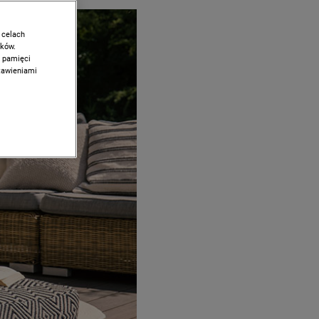
 celach
ików.
w pamięci
stawieniami