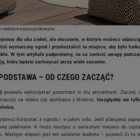
 z meblami wypoczynkowymi.
zyjemna dla oka zieleń, ale otoczenie, w którym możesz odpocząć
dzić wymarzony ogród i przekształcić to miejsce, aby było funk
ble. W tym artykule podpowiemy, na co zwrócić uwagę podcza
cję, która będzie zachwycać przez wiele sezonów.
PODSTAWA – OD CZEGO ZACZĄĆ?
d
pozwala wykorzystać przestrzeń w stu procentach. Zacznij 
znaczyć na relaks czy spotkania z bliskimi.
Uwzględnij nie tylk
słońca.
dziesz korzystać z ogrodu i w jakim celu. Jeśli planujesz zapra
tawy jadalniane. A może marzysz o zacisznym miejscu do czyt
. Ważnym etapem jest też ustalenie budżetu – pozwoli Ci to wy