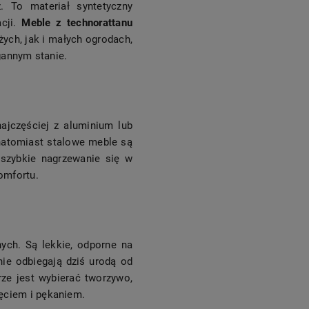
. To materiał syntetyczny
acji.
Meble z technorattanu
ych, jak i małych ogrodach,
agannym stanie.
ajczęściej z aluminium lub
natomiast stalowe meble są
 szybkie nagrzewanie się w
omfortu.
ych. Są lekkie, odporne na
ie odbiegają dziś urodą od
ze jest wybierać tworzywo,
ęciem i pękaniem.