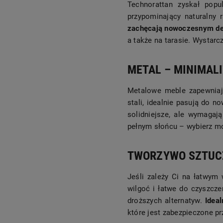
Technorattan zyskał popu
przypominający naturalny r
zachęcają nowoczesnym de
a także na tarasie. Wystarc
METAL – MINIMAL
Metalowe meble zapewniają
stali, idealnie pasują do 
solidniejsze, ale wymagaj
pełnym słońcu – wybierz mo
TWORZYWO SZTUCZ
Jeśli zależy Ci na łatwym
wilgoć i łatwe do czyszcz
droższych alternatyw.
Idea
które jest zabezpieczone p