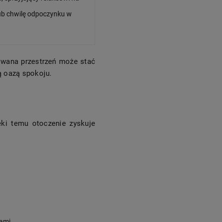
 lub chwilę odpoczynku w
owana przestrzeń może stać
ą oazą spokoju.
ki temu otoczenie zyskuje
ami.