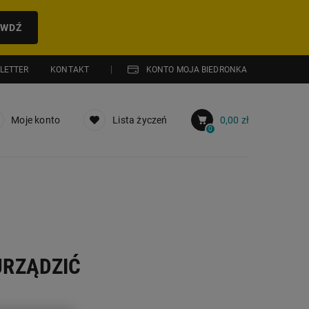
AWDŹ
LETTER
KONTAKT
KONTO MOJA BIEDRONKA
Moje konto
Lista życzeń
0,00 zł
0
URZĄDZIĆ