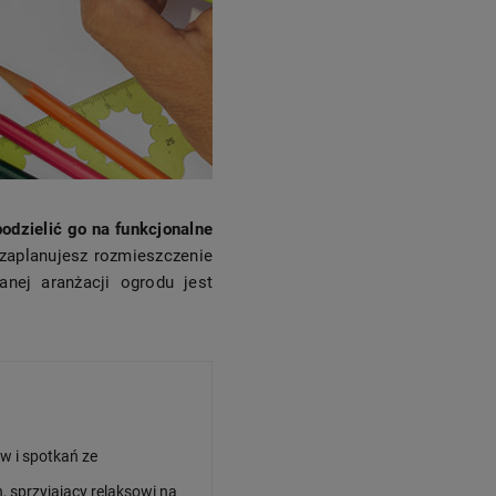
podzielić go na funkcjonalne
 zaplanujesz rozmieszczenie
nej aranżacji ogrodu jest
ów i spotkań ze
sprzyjający relaksowi na