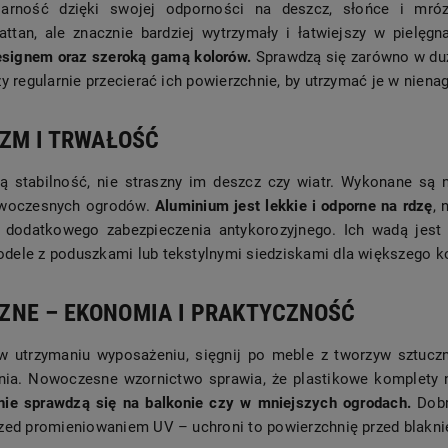
larność dzięki swojej odporności na deszcz, słońce i mróz
attan, ale znacznie bardziej wytrzymały i łatwiejszy w pielęgn
signem oraz szeroką gamą kolorów.
Sprawdzą się zarówno w duż
zy regularnie przecierać ich powierzchnie, by utrzymać je w nien
IZM I TRWAŁOŚĆ
 stabilność, nie straszny im deszcz czy wiatr. Wykonane są n
nowoczesnych ogrodów.
Aluminium jest lekkie i odporne na rdzę
, 
ą dodatkowego zabezpieczenia antykorozyjnego. Ich wadą jest
dele z poduszkami lub tekstylnymi siedziskami dla większego k
NE – EKONOMIA I PRAKTYCZNOŚĆ
 w utrzymaniu wyposażeniu, sięgnij po meble z tworzyw sztuczn
enia. Nowoczesne wzornictwo sprawia, że plastikowe komplety n
lnie sprawdzą się na balkonie czy w mniejszych ogrodach.
Dobr
rzed promieniowaniem UV – uchroni to powierzchnię przed blakni