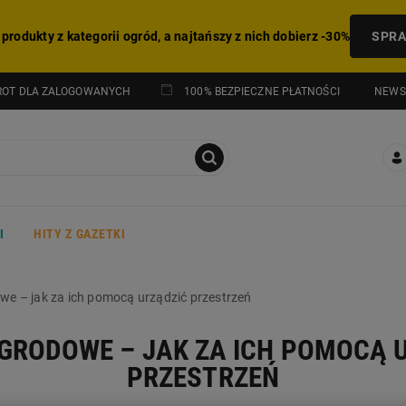
 produkty z kategorii ogród, a najtańszy z nich dobierz -30%
SPR
NEWS
ROT DLA ZALOGOWANYCH
100% BEZPIECZNE PŁATNOŚCI
I
HITY Z GAZETKI
we – jak za ich pomocą urządzić przestrzeń
GRODOWE – JAK ZA ICH POMOCĄ 
PRZESTRZEŃ