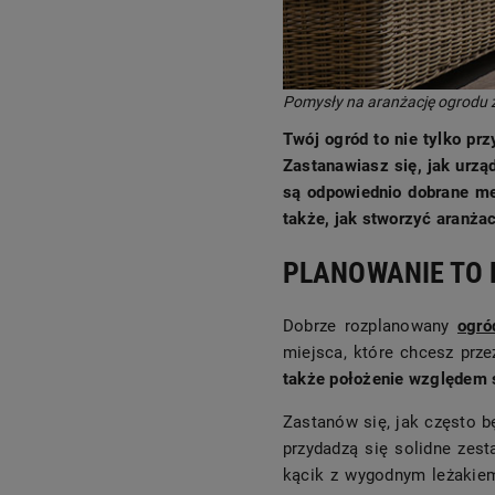
Pomysły na aranżację ogrodu
Twój ogród to nie tylko pr
Zastanawiasz się, jak urzą
są odpowiednio dobrane me
także, jak stworzyć aranża
PLANOWANIE TO 
Dobrze rozplanowany
ogró
miejsca, które chcesz prze
także położenie względem 
Zastanów się, jak często bę
przydadzą się solidne zes
kącik z wygodnym leżakiem