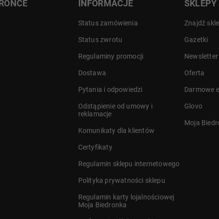
DRONCE
INFORMACJE
SKLEPY
i potrafi odróżnić sylwetkę
człowieka od innych poruszających
Status zamówienia
Znajdź skl
się obiektów. Dzięki temu system
może ograniczyć liczbę
Status zwrotu
Gazetki
niepotrzebnych powiadomień
Regulaminy promocji
Newsletter
i skupić się na zdarzeniach
wymagających uwagi.
Dostawa
Oferta
a
Pytania i odpowiedzi
Darmowe e
Odstąpienie od umowy i
Glovo
reklamacje
Moja Bied
Komunikaty dla klientów
Certyfikaty
Regulamin sklepu internetowego
Polityka prywatności sklepu
Regulamin karty lojalnościowej
Moja Biedronka