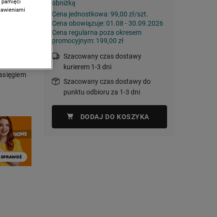
w pamięci
obniżką
stawieniami
Cena jednostkowa:
99,00 zł/szt.
Cena obowiązuje: 01.08 - 30.09.2026
o
Cena regularna poza okresem
 zapewnia
promocyjnym: 199,00 zł
ia 100°
Szacowany czas dostawy
. Diody
kurierem 1-3 dni
zasięgiem
Szacowany czas dostawy do
punktu odbioru za 1-3 dni
DODAJ DO KOSZYKA