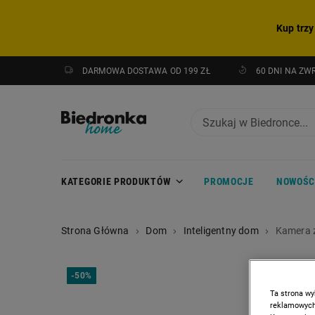
Kup trzy
DARMOWA DOSTAWA OD 199 ZŁ
60 DNI NA ZW
KATEGORIE PRODUKTÓW
PROMOCJE
NOWOŚC
Strona Główna
Dom
Inteligentny dom
Kamera z
-
50%
Ta strona wy
reklamowych,