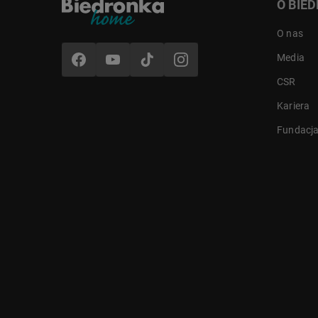
O BIE
O nas
Media
CSR
Kariera
Fundacj
Widoczność w dzień i w nocy
Wbudowane diody IR oraz
dodatkowe światło białe
zapewniają skuteczny monitoring
niezależnie od pory dnia. Kamera
pozwala uzyskać czytelny obraz
również po zmroku, zwiększając
bezpieczeństwo posesji przez całą
dobę.