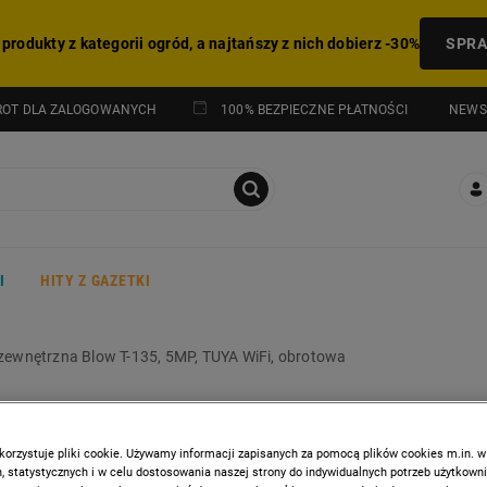
 produkty z kategorii ogród, a najtańszy z nich dobierz -30%
SPR
NEWS
ROT DLA ZALOGOWANYCH
100% BEZPIECZNE PŁATNOŚCI
I
HITY Z GAZETKI
ewnętrzna Blow T-135, 5MP, TUYA WiFi, obrotowa
BLOW
Kamera zewnętrzna Blow T
korzystuje pliki cookie. Używamy informacji zapisanych za pomocą plików cookies m.in. w
 statystycznych i w celu dostosowania naszej strony do indywidualnych potrzeb użytkown