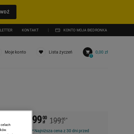
AWDŹ
LETTER
KONTAKT
KONTO MOJA BIEDRONKA
Moje konto
Lista życzeń
0,00 zł
0
99
00
199
00
*
-135,
zł
zł
 celach
ików.
Najniższa cena z 30 dni przed