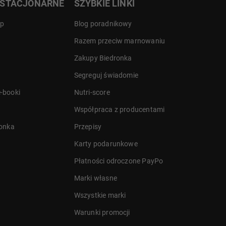
 STACJONARNE
SZYBKIE LINKI
ep
Blog poradnikowy
Razem przeciw marnowaniu
Zakupy Biedronka
Segreguj świadomie
-booki
Nutri-score
Współpraca z producentami
ronka
Przepisy
Karty podarunkowe
Płatności odroczone PayPo
Marki własne
Wszystkie marki
Warunki promocji