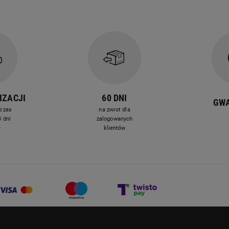
znajdujących się
w monitorowanym obszarze.
IZACJI
60 DNI
GW
czas
na zwrot dla
 dni
zalogowanych
e
klientów
Inteligentna detekcja ruchu
z rozpoznawaniem człowieka
Kamera analizuje wykryty ruch