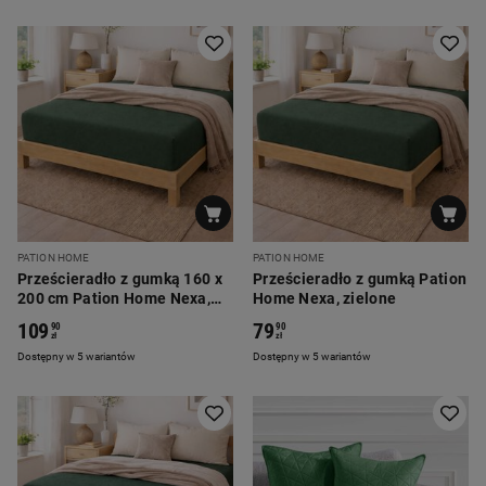
PATION HOME
PATION HOME
Prześcieradło z gumką 160 x
Prześcieradło z gumką Pation
200 cm Pation Home Nexa,
Home Nexa, zielone
zielone
109
79
90
90
zł
zł
Dostępny w 5 wariantów
Dostępny w 5 wariantów