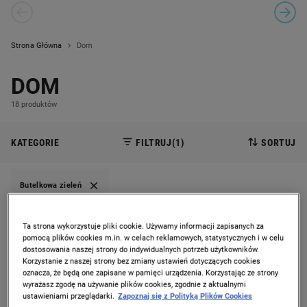
PREVIOUS SLIDE
CAROUSEL NAVIGATION
NEXT
Strona Główna
Dom
DOM
18 produktów
KATEGORIE
FILTRUJ
(1)
SORTUJ
Butelkowa zieleń
Ta strona wykorzystuje pliki cookie. Używamy informacji zapisanych za
pomocą plików cookies m.in. w celach reklamowych, statystycznych i w celu
dostosowania naszej strony do indywidualnych potrzeb użytkowników.
Korzystanie z naszej strony bez zmiany ustawień dotyczących cookies
oznacza, że będą one zapisane w pamięci urządzenia. Korzystając ze strony
wyrażasz zgodę na używanie plików cookies, zgodnie z aktualnymi
ustawieniami przeglądarki.
Zapoznaj się z Polityką Plików Cookies