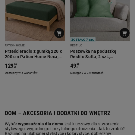
ZOSTAŁO 7 szt.
PATION HOME
RESTILO
Prześcieradło z gumką 220 x
Poszewka na poduszkę
200 cm Pation Home Nexa,
Restilo Softa, 2 szt.,
zielone
butelkowa zieleń
129
49
90
99
zł
zł
Dostępny w 5 wariantów
Dostępny w 2 wariantach
DOM – AKCESORIA I DODATKI DO WNĘTRZ
Wybór
wyposażenia dla domu
jest kluczowy dla stworzenia
stylowego, wygodnego i przytulnego otoczenia. Jak to zrobić?
Bazując na ulubionej stylistyce i kolorystyce, dobierzmy