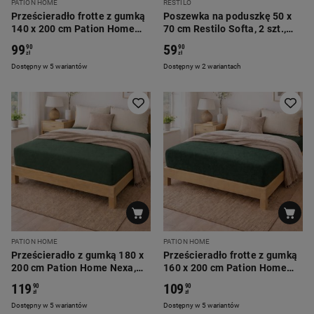
PATION HOME
RESTILO
Prześcieradło frotte z gumką
Poszewka na poduszkę 50 x
140 x 200 cm Pation Home
70 cm Restilo Softa, 2 szt.,
Luneo, zielone
butelkowa zieleń
99
59
90
90
zł
zł
Dostępny w 5 wariantów
Dostępny w 2 wariantach
PATION HOME
PATION HOME
Prześcieradło z gumką 180 x
Prześcieradło frotte z gumką
200 cm Pation Home Nexa,
160 x 200 cm Pation Home
zielone
Luneo, zielone
119
109
90
90
zł
zł
Dostępny w 5 wariantów
Dostępny w 5 wariantów