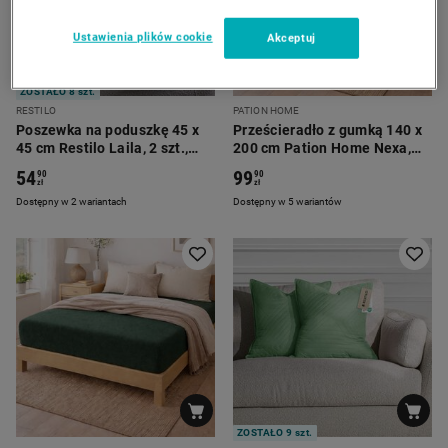
Ustawienia plików cookie
Akceptuj
ZOSTAŁO 8 szt.
RESTILO
PATION HOME
Poszewka na poduszkę 45 x
Prześcieradło z gumką 140 x
45 cm Restilo Laila, 2 szt.,
200 cm Pation Home Nexa,
butelkowa zieleń
zielone
54
99
90
90
zł
zł
Dostępny w 2 wariantach
Dostępny w 5 wariantów
ZOSTAŁO 9 szt.