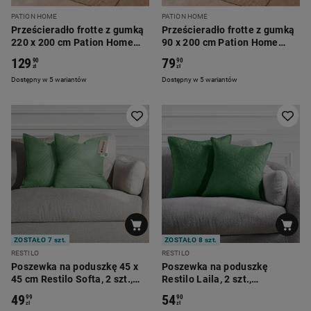
PATION HOME
PATION HOME
Prześcieradło frotte z gumką
Prześcieradło frotte z gumką
220 x 200 cm Pation Home
90 x 200 cm Pation Home
Luneo, zielone
Luneo, zielone
129
79
90
90
zł
zł
Dostępny w 5 wariantów
Dostępny w 5 wariantów
ZOSTAŁO 7 szt.
ZOSTAŁO 8 szt.
RESTILO
RESTILO
Poszewka na poduszkę 45 x
Poszewka na poduszkę
45 cm Restilo Softa, 2 szt.,
Restilo Laila, 2 szt.,
butelkowa zieleń
butelkowa zieleń
49
54
99
90
zł
zł