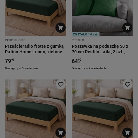
ZOSTAŁO 10 szt.
PATION HOME
RESTILO
Prześcieradło frotte z gumką
Poszewka na poduszkę 50 x
Pation Home Luneo, zielone
70 cm Restilo Laila, 2 szt.,
butelkowa zieleń
79
64
90
90
zł
zł
Dostępny w 5 wariantów
Dostępny w 2 wariantach