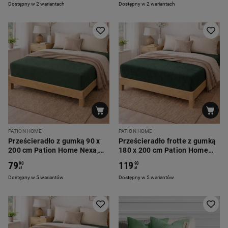
Dostępny w 2 wariantach
Dostępny w 2 wariantach
PATION HOME
PATION HOME
Prześcieradło z gumką 90 x
Prześcieradło frotte z gumką
200 cm Pation Home Nexa,
180 x 200 cm Pation Home
zielone
Luneo, zielone
79
119
90
90
zł
zł
Dostępny w 5 wariantów
Dostępny w 5 wariantów