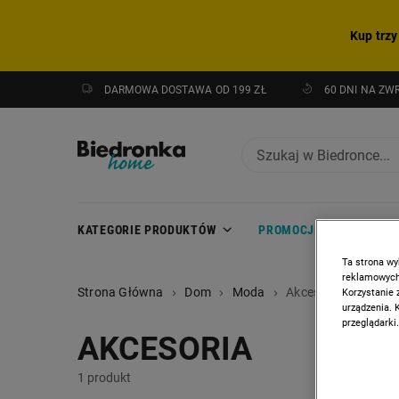
Kup trzy
DARMOWA DOSTAWA OD 199 ZŁ
60 DNI NA ZW
KATEGORIE PRODUKTÓW
PROMOCJE
NOWOŚC
Ta strona wy
reklamowych,
Strona Główna
Dom
Moda
Akcesoria
Korzystanie 
urządzenia. 
przeglądarki.
AKCESORIA
1 produkt