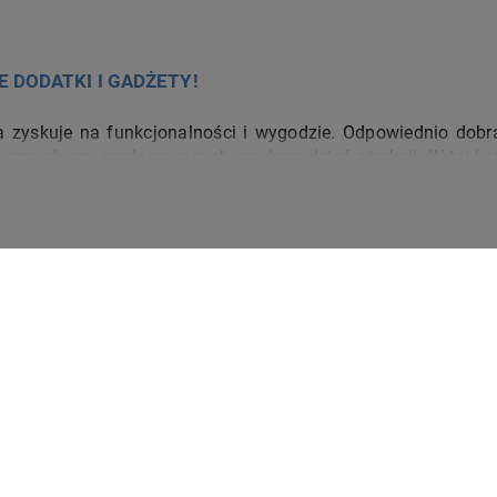
 DODATKI I GADŻETY!
 zyskuje na funkcjonalności i wygodzie. Odpowiednio dobran
nych czy zaplanowanych na dany dzień atrakcji. W tej katego
my o to, by były uniwersalne i ponadczasowe oraz wyróżniały
enia na co dzień!
w, które są używane zarówno przez kobiety, jak i mężczyzn or
arasol do indywidualnych preferencji. Możemy wybrać desig
ne, które po złożeniu mieszczą się w większości torebek, ple
a jakość poszycia, trwałość stelaża, a także wygody uchwy
IZACJI
60 DNI
GW
rny parasol automatyczny krótki, wyposażony w solidny ste
czas
na zwrot dla