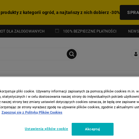
 produkty z kategorii ogród, a najtańszy z nich dobierz -30%
SPR
NEWS
ROT DLA ZALOGOWANYCH
100% BEZPIECZNE PŁATNOŚCI
I
HITY Z GAZETKI
korzystuje pliki cookie. Używamy informacji zapisanych za pomocą plików cookies m.in. w
 statystycznych i w celu dostosowania naszej strony do indywidualnych potrzeb użytkown
z naszej strony bez zmiany ustawień dotyczących cookies oznacza, że będą one zapisane 
Korzystając ze strony wyrażasz zgodę na używanie plików cookies, zgodnie z aktualnymi u
Zapoznaj się z Polityką Plików Cookies
Ustawienia plików cookie
Akceptuj