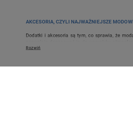
AKCESORIA, CZYLI NAJWAŻNIEJSZE MODOWE
Dodatki i akcesoria są tym, co sprawia, że moda
pozwalają dopasować ją do warunków atmosferycz
ale również wygodne klapki. Oczywiście zadbaliś
Poznaj nasza ofertę modnych akcesoriów do nosz
ELEGANCKIE PARASOLE NA NIEPOGODĘ
Parasole to jedne z najpopularniejszych gadżetó
tej kategorii pozwala bez problemu dopasować p
bądź postawić na praktyczne parasole automatycz
Wybierając parasole powinniśmy zwrócić uwagę n
rozmiary parasola. 
100%
CZAS REAL
W naszej ofercie znajdziesz między innymi cza
bezpieczne
Szacowany 