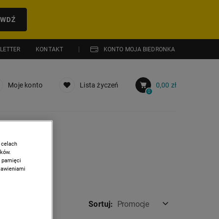
AWDŹ
LETTER
KONTAKT
KONTO MOJA BIEDRONKA
Moje konto
Lista życzeń
0,00 zł
0
 celach
ików.
w pamięci
stawieniami
Sortuj:
Promocje