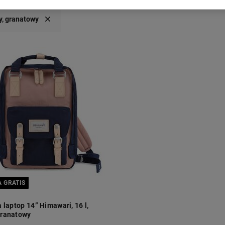
, granatowy
 GRATIS
 laptop 14” Himawari, 16 l,
granatowy