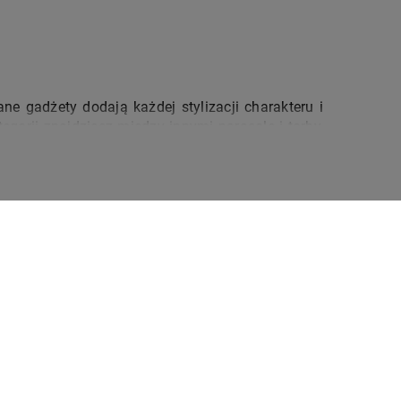
e gadżety dodają każdej stylizacji charakteru i 
rii znajdziesz między innymi parasole i torby, 
 się doskonałym wzornictwem i świetną jakością. 
az dzieci i młodzież. Szeroki wybór produktów w 
nerskie parasole w różnych kolorach i wzorach, 
caków czy męskich teczek. 
t do trzymania. Nie bez znaczenia będą również 
MOJA BIEDRONKA
ARANCJA
laż z włókna szklanego, automatyczny systemem 
program