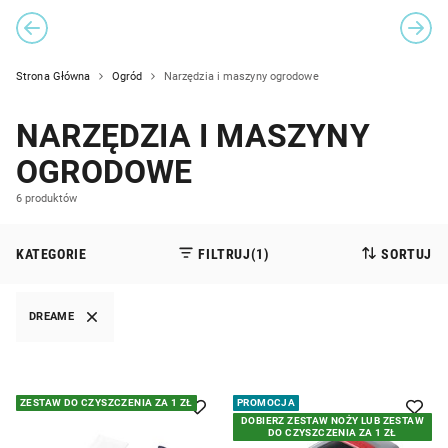
PREVIOUS SLIDE
NEXT
CAROUSEL NAVIGATION
Strona Główna
Ogród
Narzędzia i maszyny ogrodowe
NARZĘDZIA I MASZYNY
OGRODOWE
6 produktów
KATEGORIE
FILTRUJ
(1)
SORTUJ
DREAME
ZESTAW DO CZYSZCZENIA ZA 1 ZŁ
PROMOCJA
DOBIERZ ZESTAW NOŻY LUB ZESTAW
DO CZYSZCZENIA ZA 1 ZŁ