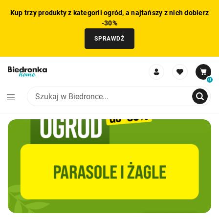
Kup trzy produkty z kategorii ogród, a najtańszy z nich dobierz
-30%
SPRAWDŹ
0
PROMOCJA: PARASOLE I ŻAGLE
PRO
NIE MOŻNA BYŁO DODAĆ CAŁEGO ZESTAWU DO KOSZYKA
ZMNIEJSZONO LICZBĘ PRODUKTÓW
USUNIĘTO PRODUKT Z KOSZYKA
DODANO PRODUKT DO KOSZYKA
ZESTAW DODANY DO KOSZYKA