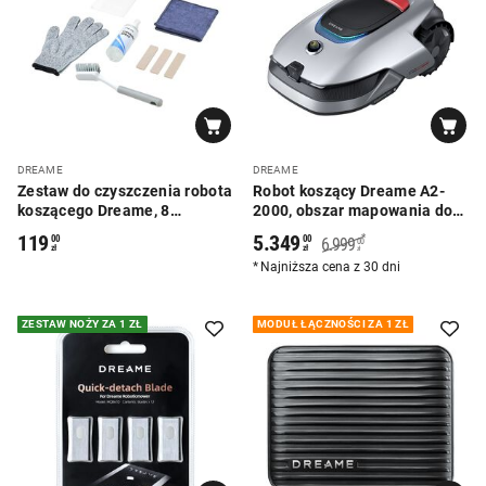
DREAME
DREAME
Zestaw do czyszczenia robota
Robot koszący Dreame A2-
koszącego Dreame, 8
2000, obszar mapowania do
elementów
2000 m2
119
5.349
*
00
00
6.999
00
zł
zł
zł
Najniższa cena z 30 dni
ZESTAW NOŻY ZA 1 ZŁ
MODUŁ ŁĄCZNOŚCI ZA 1 ZŁ