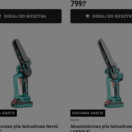
799
00
zł
DODAJ DO KOSZYKA
DODAJ DO KOSZYK
 GRATIS
DOSTAWA GRATIS
NEVIQ
orowa piła łańcuchowa NeviQ
Akumulatorowa piła łańcuchow
”
LX8303 8”