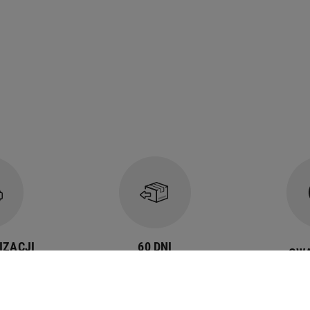
IZACJI
60 DNI
GW
czas
na zwrot dla
 dni
zalogowanych
e
klientów