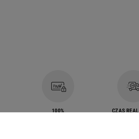
100%
CZAS REAL
bezpieczne
Szacowany 
płatności z PAYU
dostawy 1-3
robocz