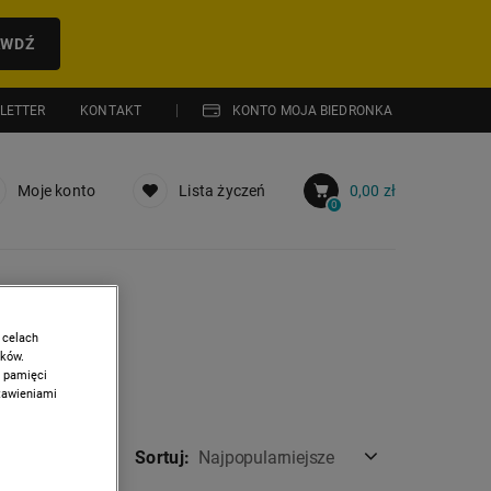
AWDŹ
LETTER
KONTAKT
KONTO MOJA BIEDRONKA
Moje konto
Lista życzeń
0,00 zł
0
 celach
ików.
w pamięci
stawieniami
Sortuj:
Najpopularniejsze