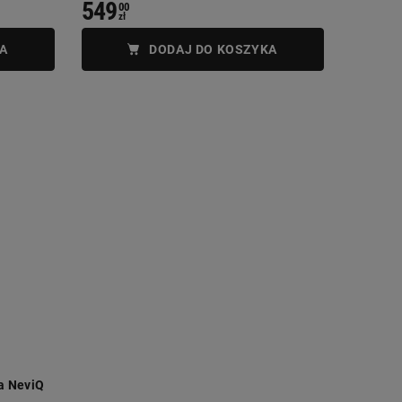
549
00
zł
A
DODAJ DO KOSZYKA
a NeviQ