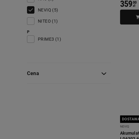
359
00
zł
NEVIQ (5)
NITEO (1)
P
PRIME3 (1)
Cena
DOSTAWA
NEVIQ
Akumulat
L06302 6