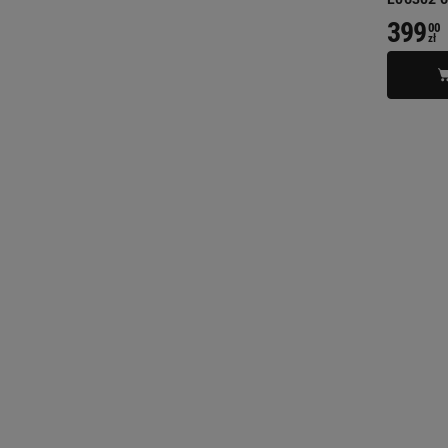
399
00
zł