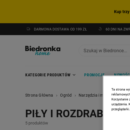
Kup trzy
DARMOWA DOSTAWA OD 199 ZŁ
60 DNI NA ZW
KATEGORIE PRODUKTÓW
PROMOCJE
NOWOŚC
Ta strona wy
reklamowych,
Strona Główna
Ogród
Narzędzia i maszyny ogro
Korzystanie 
urządzenia. 
przeglądarki.
PIŁY I ROZDRABNIAC
5 produktów