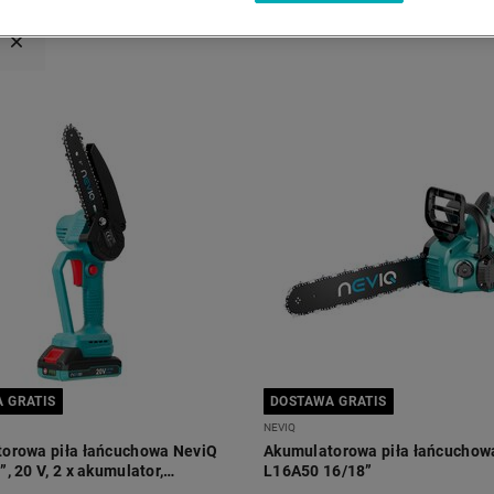
 GRATIS
DOSTAWA GRATIS
NEVIQ
orowa piła łańcuchowa NeviQ
Akumulatorowa piła łańcuchow
, 20 V, 2 x akumulator,
L16A50 16/18”
a