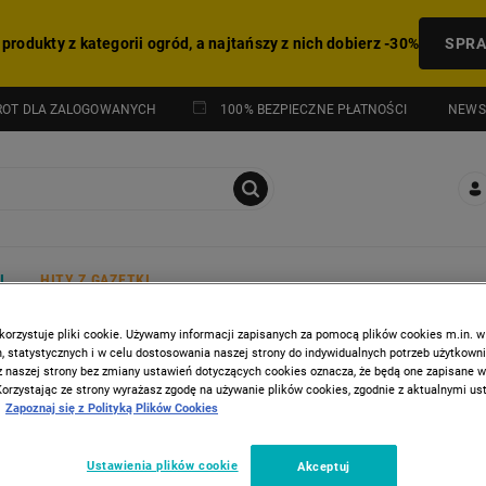
 produkty z kategorii ogród, a najtańszy z nich dobierz -30%
SPR
NEWS
ROT DLA ZALOGOWANYCH
100% BEZPIECZNE PŁATNOŚCI
I
HITY Z GAZETKI
korzystuje pliki cookie. Używamy informacji zapisanych za pomocą plików cookies m.in. w
 statystycznych i w celu dostosowania naszej strony do indywidualnych potrzeb użytkown
dowe
Piły i rozdrabniacze
z naszej strony bez zmiany ustawień dotyczących cookies oznacza, że będą one zapisane 
Korzystając ze strony wyrażasz zgodę na używanie plików cookies, zgodnie z aktualnymi u
Zapoznaj się z Polityką Plików Cookies
ZE
Ustawienia plików cookie
Akceptuj