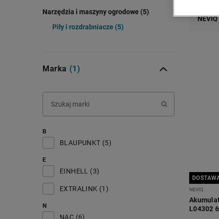
Narzędzia i maszyny ogrodowe (5)
NEVIQ
Piły i rozdrabniacze (5)
Marka
(1)
B
BLAUPUNKT (5)
E
EINHELL (3)
DOSTAWA
EXTRALINK (1)
NEVIQ
Akumulat
N
L04302 6”
NAC (6)
ładowark