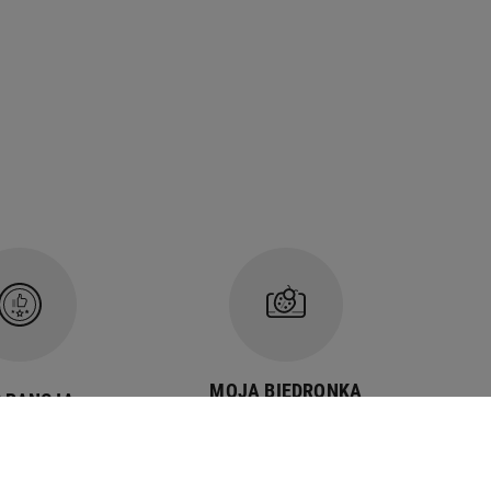
MOJA BIEDRONKA
ARANCJA
program
jakości
lojalnościowy