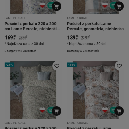
LAME PERCALE
LAME PERCALE
Pościel z perkalu 220 x 200
Pościel z perkalu Lame
cm Lame Percale, niebieskie
Percale, geometria, niebieska
kwiatki
169
139
*
*
00
00
239
219
00
00
zł
zł
zł
zł
Najniższa cena z 30 dni
Najniższa cena z 30 dni
Dostępny w 2 wariantach
Dostępny w 2 wariantach
-
29%
-
35%
LAME PERCALE
LAME PERCALE
Pościel z perkalu 220 x 200
Pościel z perkalu Lame