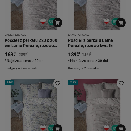
LAME PERCALE
LAME PERCALE
Pościel z perkalu 220 x 200
Pościel z perkalu Lame
cm Lame Percale, różowe
Percale, różowe kwiatki
kwiatki
169
139
*
*
00
00
239
219
00
00
zł
zł
zł
zł
Najniższa cena z 30 dni
Najniższa cena z 30 dni
Dostępny w 2 wariantach
Dostępny w 2 wariantach
-
35%
-
29%