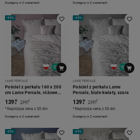
Dostępny w 2 wariantach
Dostępny w 2 wariantach
-
35%
-
35%
LAME PERCALE
LAME PERCALE
Pościel z perkalu 160 x 200
Pościel z perkalu Lame
cm Lame Percale, różowe
Percale, białe kwiaty, szara
kwiatki
139
139
*
*
00
00
219
219
00
00
zł
zł
zł
zł
Najniższa cena z 30 dni
Najniższa cena z 30 dni
Dostępny w 2 wariantach
Dostępny w 2 wariantach
-
35%
-
29%