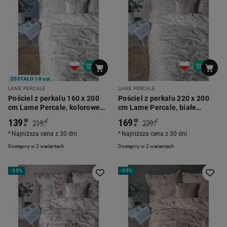
ZOSTAŁO 18 szt.
LAME PERCALE
LAME PERCALE
Pościel z perkalu 160 x 200
Pościel z perkalu 220 x 200
cm Lame Percale, kolorowe
cm Lame Percale, białe
kwiatki, biała
kwiaty, beżowa
139
169
*
*
00
00
219
239
00
00
zł
zł
zł
zł
Najniższa cena z 30 dni
Najniższa cena z 30 dni
Dostępny w 2 wariantach
Dostępny w 2 wariantach
-
35%
-
35%