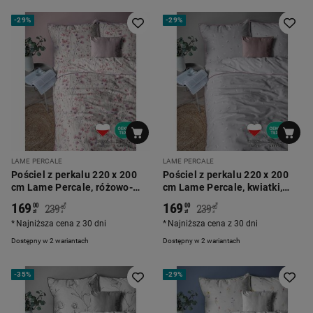
-
29%
-
29%
LAME PERCALE
LAME PERCALE
Pościel z perkalu 220 x 200
Pościel z perkalu 220 x 200
cm Lame Percale, różowo-
cm Lame Percale, kwiatki,
fioletowe kwiatki
szara
169
169
*
*
00
00
239
239
00
00
zł
zł
zł
zł
Najniższa cena z 30 dni
Najniższa cena z 30 dni
Dostępny w 2 wariantach
Dostępny w 2 wariantach
-
35%
-
29%