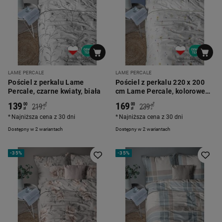
LAME PERCALE
LAME PERCALE
Pościel z perkalu Lame
Pościel z perkalu 220 x 200
Percale, czarne kwiaty, biała
cm Lame Percale, kolorowe
kwiatki, biała
139
169
*
*
00
00
219
239
00
00
zł
zł
zł
zł
Najniższa cena z 30 dni
Najniższa cena z 30 dni
Dostępny w 2 wariantach
Dostępny w 2 wariantach
-
35%
-
35%