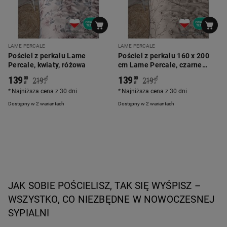
LAME PERCALE
LAME PERCALE
Pościel z perkalu Lame
Pościel z perkalu 160 x 200
Percale, kwiaty, różowa
cm Lame Percale, czarne
kwiaty, beżowa
139
139
*
*
00
00
219
219
00
00
zł
zł
zł
zł
Najniższa cena z 30 dni
Najniższa cena z 30 dni
Dostępny w 2 wariantach
Dostępny w 2 wariantach
JAK SOBIE POŚCIELISZ, TAK SIĘ WYŚPISZ – 
WSZYSTKO, CO NIEZBĘDNE W NOWOCZESNEJ 
SYPIALNI