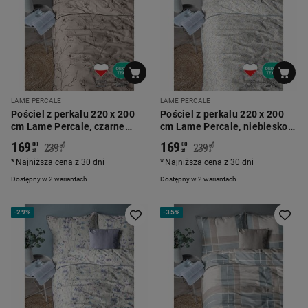
LAME PERCALE
LAME PERCALE
Pościel z perkalu 220 x 200
Pościel z perkalu 220 x 200
cm Lame Percale, czarne
cm Lame Percale, niebiesko-
kwiaty, beżowa
żółte kwiaty
169
169
*
*
00
00
239
239
00
00
zł
zł
zł
zł
Najniższa cena z 30 dni
Najniższa cena z 30 dni
Dostępny w 2 wariantach
Dostępny w 2 wariantach
-
29%
-
35%