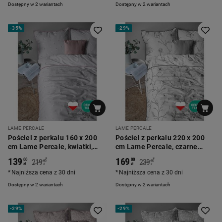
Dostępny w 2 wariantach
Dostępny w 2 wariantach
-
35%
-
29%
LAME PERCALE
LAME PERCALE
Pościel z perkalu 160 x 200
Pościel z perkalu 220 x 200
cm Lame Percale, kwiatki,
cm Lame Percale, czarne
szara
kwiaty, biała
139
169
*
*
00
00
219
239
00
00
zł
zł
zł
zł
Najniższa cena z 30 dni
Najniższa cena z 30 dni
Dostępny w 2 wariantach
Dostępny w 2 wariantach
-
29%
-
29%