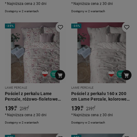
Najniższa cena z 30 dni
Najniższa cena z 30 dni
Dostępny w 2 wariantach
Dostępny w 2 wariantach
-
35%
-
35%
LAME PERCALE
LAME PERCALE
Pościel z perkalu Lame
Pościel z perkalu 160 x 200
Percale, różowo-fioletowe
cm Lame Percale, kolorowe
kwiatki
kwiatki, różowa
139
139
*
*
00
00
219
219
00
00
zł
zł
zł
zł
Najniższa cena z 30 dni
Najniższa cena z 30 dni
Dostępny w 2 wariantach
Dostępny w 2 wariantach