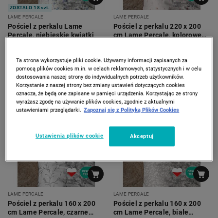
ZOSTAŁO 18 szt.
LAME PERCALE
LAME PERCALE
Pościel z perkalu Lame
Pościel z perkalu 220 x 200
Percale, niebieskie kwiatki
cm Lame Percale, kolorowe
kwiatki, różowa
139
169
*
*
00
00
219
239
00
00
zł
zł
zł
zł
Ta strona wykorzystuje pliki cookie. Używamy informacji zapisanych za
Najniższa cena z 30 dni
Najniższa cena z 30 dni
pomocą plików cookies m.in. w celach reklamowych, statystycznych i w celu
Dostępny w 2 wariantach
Dostępny w 2 wariantach
dostosowania naszej strony do indywidualnych potrzeb użytkowników.
Korzystanie z naszej strony bez zmiany ustawień dotyczących cookies
oznacza, że będą one zapisane w pamięci urządzenia. Korzystając ze strony
-
35%
-
35%
wyrażasz zgodę na używanie plików cookies, zgodnie z aktualnymi
ustawieniami przeglądarki.
Zapoznaj się z Polityką Plików Cookies
Ustawienia plików cookie
Akceptuj
LAME PERCALE
LAME PERCALE
Pościel z perkalu 160 x 200
Pościel z perkalu 160 x 200
cm Lame Percale, czarne
cm Lame Percale, białe