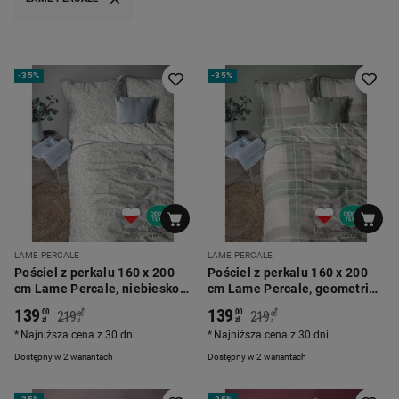
-
35%
-
35%
LAME PERCALE
LAME PERCALE
Pościel z perkalu 160 x 200
Pościel z perkalu 160 x 200
cm Lame Percale, niebiesko-
cm Lame Percale, geometria,
żółte kwiaty
zielona
139
139
*
*
00
00
219
219
00
00
zł
zł
zł
zł
Najniższa cena z 30 dni
Najniższa cena z 30 dni
Dostępny w 2 wariantach
Dostępny w 2 wariantach