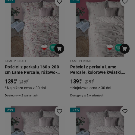
-
35%
-
35%
LAME PERCALE
LAME PERCALE
Pościel z perkalu 160 x 200
Pościel z perkalu Lame
cm Lame Percale, różowo-
Percale, kolorowe kwiatki,
fioletowe kwiatki
różowa
139
139
*
*
00
00
219
219
00
00
zł
zł
zł
zł
Najniższa cena z 30 dni
Najniższa cena z 30 dni
Dostępny w 2 wariantach
Dostępny w 2 wariantach
-
29%
-
35%