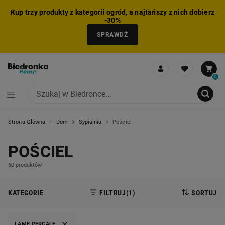
Kup trzy produkty z kategorii ogród, a najtańszy z nich dobierz
-30%
SPRAWDŹ
0
Strona Główna
Dom
Sypialnia
Pościel
NIE MOŻNA BYŁO DODAĆ CAŁEGO ZESTAWU DO KOSZYKA
ZMNIEJSZONO LICZBĘ PRODUKTÓW
USUNIĘTO PRODUKT Z KOSZYKA
DODANO PRODUKT DO KOSZYKA
ZESTAW DODANY DO KOSZYKA
POŚCIEL
60 produktów
KATEGORIE
FILTRUJ
(1)
SORTUJ
LAME PERCALE