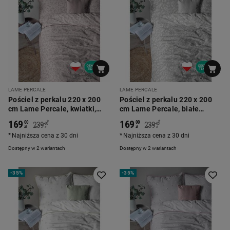
LAME PERCALE
LAME PERCALE
Pościel z perkalu 220 x 200
Pościel z perkalu 220 x 200
cm Lame Percale, kwiatki,
cm Lame Percale, białe
pudrowy róż
kwiaty, szara
169
169
*
*
00
00
239
239
00
00
zł
zł
zł
zł
Najniższa cena z 30 dni
Najniższa cena z 30 dni
Dostępny w 2 wariantach
Dostępny w 2 wariantach
-
35%
-
35%