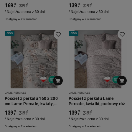
kwiaty
kwiaty, beżowa
169
139
*
*
00
00
239
219
00
00
zł
zł
zł
zł
Najniższa cena z 30 dni
Najniższa cena z 30 dni
Dostępny w 2 wariantach
Dostępny w 2 wariantach
-
35%
-
35%
LAME PERCALE
LAME PERCALE
Pościel z perkalu 160 x 200
Pościel z perkalu Lame
cm Lame Percale, kwiaty,
Percale, kwiatki, pudrowy róż
szara
139
139
*
*
00
00
219
219
00
00
zł
zł
zł
zł
Najniższa cena z 30 dni
Najniższa cena z 30 dni
Dostępny w 2 wariantach
Dostępny w 2 wariantach