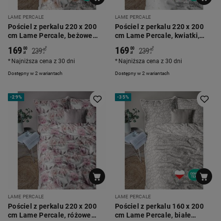
LAME PERCALE
LAME PERCALE
Pościel z perkalu 220 x 200
Pościel z perkalu 220 x 200
cm Lame Percale, beżowe
cm Lame Percale, kwiatki,
kwiaty
biała
169
169
*
*
00
00
239
239
00
00
zł
zł
zł
zł
Najniższa cena z 30 dni
Najniższa cena z 30 dni
Dostępny w 2 wariantach
Dostępny w 2 wariantach
-
29%
-
35%
LAME PERCALE
LAME PERCALE
Pościel z perkalu 220 x 200
Pościel z perkalu 160 x 200
cm Lame Percale, różowe
cm Lame Percale, białe