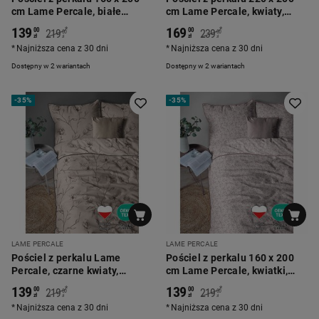
cm Lame Percale, białe
cm Lame Percale, kwiaty,
kwiaty, szara
szara
139
169
*
*
00
00
219
239
00
00
zł
zł
zł
zł
Najniższa cena z 30 dni
Najniższa cena z 30 dni
Dostępny w 2 wariantach
Dostępny w 2 wariantach
-
35%
-
35%
LAME PERCALE
LAME PERCALE
Pościel z perkalu Lame
Pościel z perkalu 160 x 200
Percale, czarne kwiaty,
cm Lame Percale, kwiatki,
beżowa
pudrowy róż
139
139
*
*
00
00
219
219
00
00
zł
zł
zł
zł
Najniższa cena z 30 dni
Najniższa cena z 30 dni