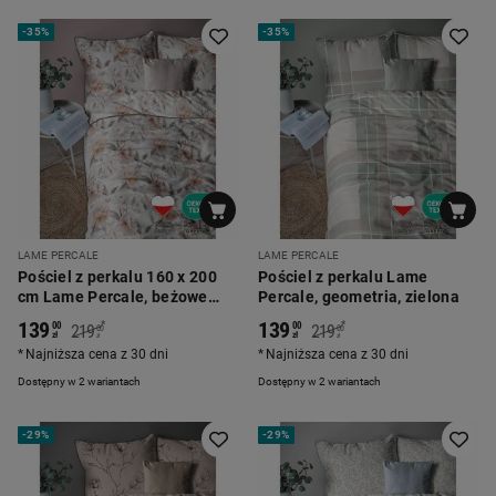
-
35%
-
35%
LAME PERCALE
LAME PERCALE
Pościel z perkalu 160 x 200
Pościel z perkalu Lame
cm Lame Percale, beżowe
Percale, geometria, zielona
kwiaty
139
139
*
*
00
00
219
219
00
00
zł
zł
zł
zł
Najniższa cena z 30 dni
Najniższa cena z 30 dni
Dostępny w 2 wariantach
Dostępny w 2 wariantach
-
29%
-
29%