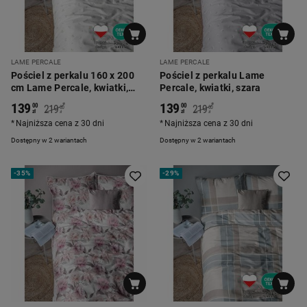
LAME PERCALE
LAME PERCALE
Pościel z perkalu 160 x 200
Pościel z perkalu Lame
cm Lame Percale, kwiatki,
Percale, kwiatki, szara
biała
139
139
*
*
00
00
219
219
00
00
zł
zł
zł
zł
Najniższa cena z 30 dni
Najniższa cena z 30 dni
Dostępny w 2 wariantach
Dostępny w 2 wariantach
-
35%
-
29%