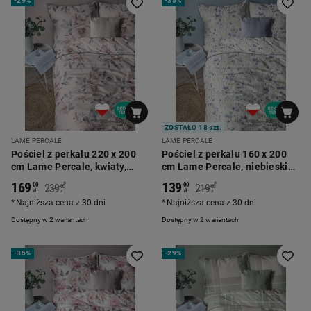
-
29%
-
35%
ZOSTAŁO 18 szt.
LAME PERCALE
LAME PERCALE
Pościel z perkalu 220 x 200
Pościel z perkalu 160 x 200
cm Lame Percale, kwiaty,
cm Lame Percale, niebieskie
różowa
kwiatki
169
139
*
*
00
00
239
219
00
00
zł
zł
zł
zł
Najniższa cena z 30 dni
Najniższa cena z 30 dni
Dostępny w 2 wariantach
Dostępny w 2 wariantach
-
35%
-
29%