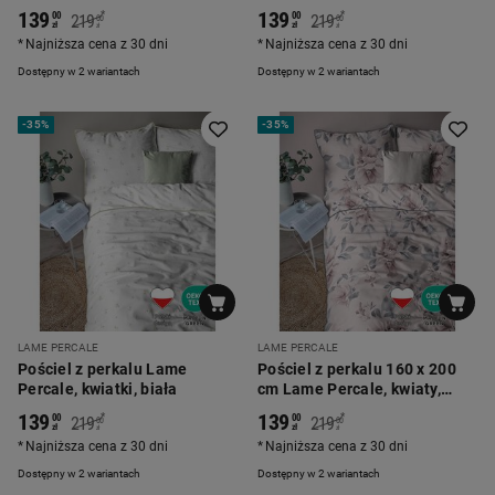
kwiaty, biała
kwiaty, beżowa
139
139
*
*
00
00
219
219
00
00
zł
zł
zł
zł
Najniższa cena z 30 dni
Najniższa cena z 30 dni
Dostępny w 2 wariantach
Dostępny w 2 wariantach
-
35%
-
35%
LAME PERCALE
LAME PERCALE
Pościel z perkalu Lame
Pościel z perkalu 160 x 200
Percale, kwiatki, biała
cm Lame Percale, kwiaty,
różowa
139
139
*
*
00
00
219
219
00
00
zł
zł
zł
zł
Najniższa cena z 30 dni
Najniższa cena z 30 dni
Dostępny w 2 wariantach
Dostępny w 2 wariantach