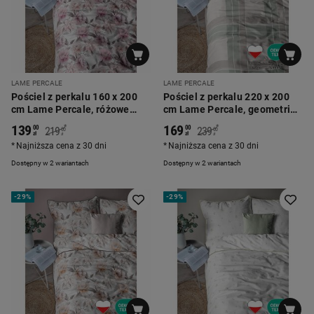
LAME PERCALE
LAME PERCALE
Pościel z perkalu 160 x 200
Pościel z perkalu 220 x 200
cm Lame Percale, różowe
cm Lame Percale, geometria,
kwiaty
zielona
139
169
*
*
00
00
219
239
00
00
zł
zł
zł
zł
Najniższa cena z 30 dni
Najniższa cena z 30 dni
Dostępny w 2 wariantach
Dostępny w 2 wariantach
-
29%
-
29%