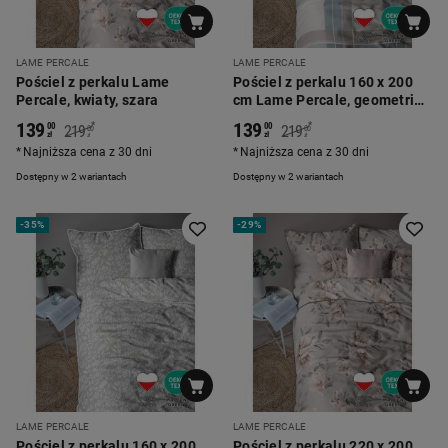
LAME PERCALE
LAME PERCALE
Pościel z perkalu Lame
Pościel z perkalu 160 x 200
Percale, kwiaty, szara
cm Lame Percale, geometria,
niebieska
139
139
*
*
00
00
219
219
00
00
zł
zł
zł
zł
Najniższa cena z 30 dni
Najniższa cena z 30 dni
Dostępny w 2 wariantach
Dostępny w 2 wariantach
-
35%
-
29%
LAME PERCALE
LAME PERCALE
Pościel z perkalu 160 x 200
Pościel z perkalu 220 x 200