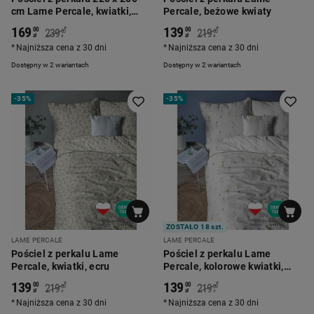
cm Lame Percale, kwiatki,
Percale, beżowe kwiaty
ecru
169
139
*
*
00
00
239
219
00
00
zł
zł
zł
zł
Najniższa cena z 30 dni
Najniższa cena z 30 dni
Dostępny w 2 wariantach
Dostępny w 2 wariantach
-
35%
-
35%
ZOSTAŁO 18 szt.
LAME PERCALE
LAME PERCALE
Pościel z perkalu Lame
Pościel z perkalu Lame
Percale, kwiatki, ecru
Percale, kolorowe kwiatki,
biała
139
139
*
*
00
00
219
219
00
00
zł
zł
zł
zł
Najniższa cena z 30 dni
Najniższa cena z 30 dni