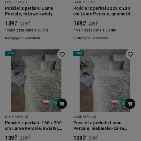
LAME PERCALE
LAME PERCALE
Pościel z perkalu Lame
Pościel z perkalu 220 x 200
Percale, różowe kwiaty
cm Lame Percale, geometria,
niebieska
139
169
*
*
00
00
219
239
00
00
zł
zł
zł
zł
Najniższa cena z 30 dni
Najniższa cena z 30 dni
Dostępny w 2 wariantach
Dostępny w 2 wariantach
-
35%
-
35%
LAME PERCALE
LAME PERCALE
Pościel z perkalu 160 x 200
Pościel z perkalu Lame
cm Lame Percale, kwiatki,
Percale, niebiesko-żółte
ecru
kwiaty
139
139
*
*
00
00
219
219
00
00
zł
zł
zł
zł