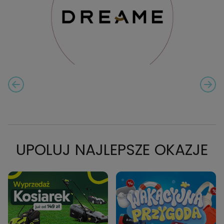
PREVIOUS SLIDE
NEXT
CAROUSEL NAVIGATION
UPOLUJ NAJLEPSZE OKAZJE