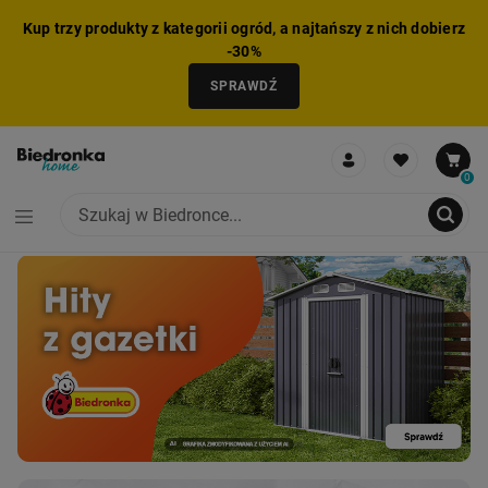
Kup trzy produkty z kategorii ogród, a najtańszy z nich dobierz
-30%
SPRAWDŹ
0
NIE MOŻNA BYŁO DODAĆ CAŁEGO ZESTAWU DO KOSZYKA
ZMNIEJSZONO LICZBĘ PRODUKTÓW
USUNIĘTO PRODUKT Z KOSZYKA
DODANO PRODUKT DO KOSZYKA
ZESTAW DODANY DO KOSZYKA