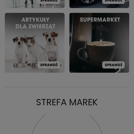
STREFA MAREK
PROMOCJA: DREAME
PRO