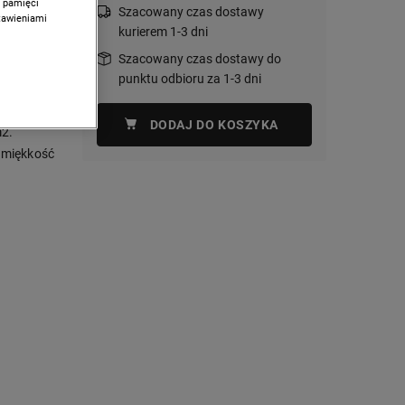
w pamięci
Szacowany czas dostawy
stawieniami
kurierem 1-3 dni
Szacowany czas dostawy do
punktu odbioru za 1-3 dni
cm to
ętrzna
DODAJ DO KOSZYKA
m2.
 miękkość