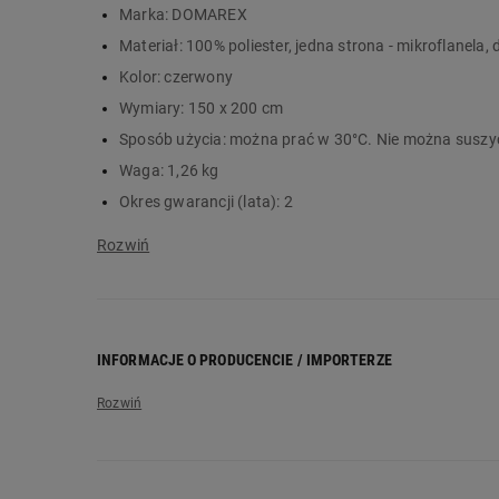
Marka:
DOMAREX
kolor: czerwony
Materiał:
100% poliester, jedna strona - mikroflanela
miękki i puszysty w dotyku
może służyć jako narzuta na łóżko lub kanapę
Kolor:
czerwony
Wymiary:
150 x 200 cm
Sposób użycia:
można prać w 30°C. Nie można suszyć
Waga:
1,26 kg
Okres gwarancji (lata):
2
Składniki:
100% poliester
Informacja dotycząca bezpieczeństwa i inne dane (in
skontaktować się z lekarzem. Produkt łatwopalny. Nie
dotyczącymi odpadów. Stosować się do zaleceń prod
Regularnie sprawdzać stan techniczny produktu.
INFORMACJE O PRODUCENCIE / IMPORTERZE
Nazwa producenta:
P.P.H.U DOMAREX S.C.
Adres producenta:
ul. Kolorowa 139, 42-280 Często
Adres elektroniczny producenta:
kontakt@domarex.p