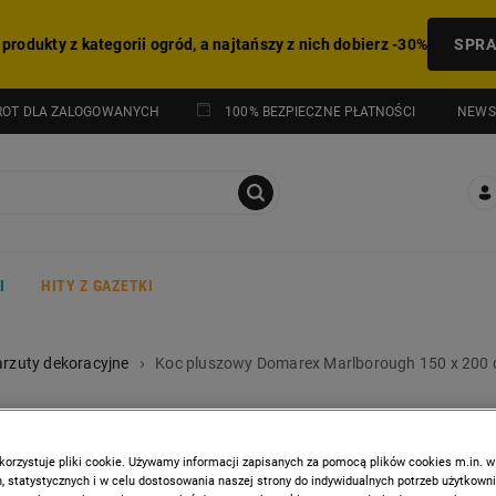
 produkty z kategorii ogród, a najtańszy z nich dobierz -30%
SPR
NEWS
ROT DLA ZALOGOWANYCH
100% BEZPIECZNE PŁATNOŚCI
I
HITY Z GAZETKI
arzuty dekoracyjne
Koc pluszowy Domarex Marlborough 150 x 200 
DOMAREX
Koc pluszowy Domarex
korzystuje pliki cookie. Używamy informacji zapisanych za pomocą plików cookies m.in. w
 statystycznych i w celu dostosowania naszej strony do indywidualnych potrzeb użytkown