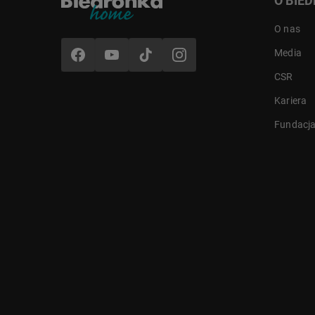
O BIE
O nas
Media
CSR
Kariera
Fundacj