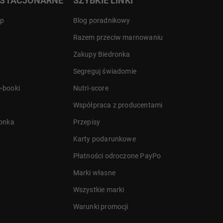
 STACJONARNE
SZYBKIE LINKI
ep
Blog poradnikowy
Razem przeciw marnowaniu
Zakupy Biedronka
Segreguj świadomie
-booki
Nutri-score
Współpraca z producentami
ronka
Przepisy
Karty podarunkowe
Płatności odroczone PayPo
Marki własne
Wszystkie marki
Warunki promocji