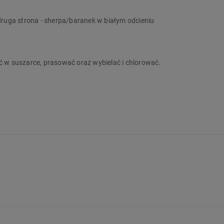
, druga strona - sherpa/baranek w białym odcieniu
 w suszarce, prasować oraz wybielać i chlorować.
strukcja, szczegóły produktu):
Nie spożywać. W razie połknięcia natyc
 trzymaj blisko źródeł ognia. Utylizować zgodnie z lokalnymi przepisa
ucenta dotyczących prania lub konserwacji umieszczonych na produkc
chowa
l