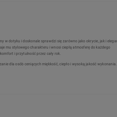
y w dotyku i doskonale sprawdzi się zarówno jako okrycie, jak i eleg
daje mu stylowego charakteru i wnosi ciepłą atmosferę do każdego
mfort i przytulność przez cały rok.
nie dla osób ceniących miękkość, ciepło i wysoką jakość wykonani