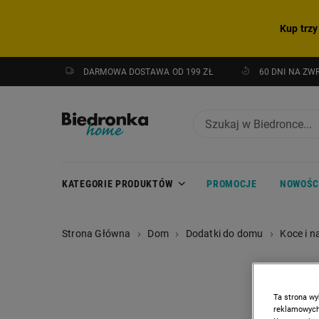
Kup trzy
DARMOWA DOSTAWA OD 199 ZŁ
60 DNI NA ZW
KATEGORIE PRODUKTÓW
PROMOCJE
NOWOŚC
Strona Główna
Dom
Dodatki do domu
Koce i n
Ta strona wy
reklamowych,