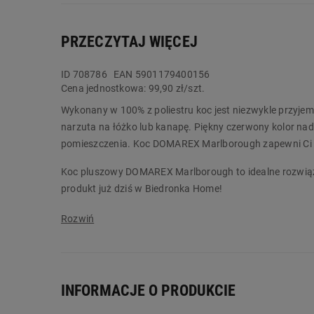
PRZECZYTAJ WIĘCEJ
ID
708786
EAN 5901179400156
Cena jednostkowa:
99,90 zł/szt.
Wykonany w 100% z poliestru koc jest niezwykle przyjemn
narzuta na łóżko lub kanapę. Piękny czerwony kolor na
pomieszczenia. Koc DOMAREX Marlborough zapewni Ci ko
Koc pluszowy DOMAREX Marlborough to idealne rozwiąza
produkt już dziś w Biedronka Home!
Główne cechy:
materiał: 100% poliester
gramatura: 420 g/m2
zewnętrzna strona z mikroflaneli
INFORMACJE O PRODUKCIE
wewnętrzna strona o strukturze baranka
rozmiar: 150 x 200 cm