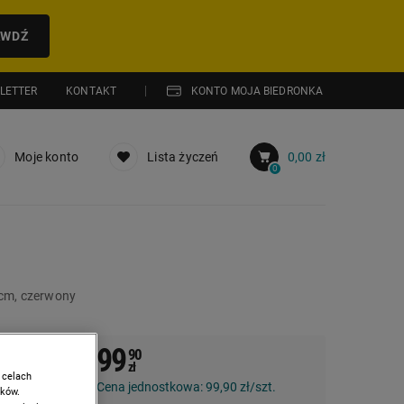
AWDŹ
LETTER
KONTAKT
KONTO MOJA BIEDRONKA
Moje konto
Lista życzeń
0,00 zł
0
cm, czerwony
99
90
zł
 celach
Cena jednostkowa:
99,90 zł/szt.
ików.