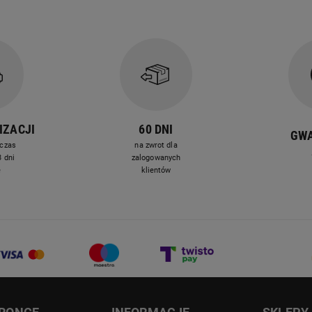
IZACJI
60 DNI
GW
czas
na zwrot dla
 dni
zalogowanych
e
klientów