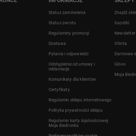
DRONCE
INFORMACJE
SKLEPY
Status zamówienia
Znajdź skl
Status zwrotu
Gazetki
Regulaminy promocji
Newsletter
Dostawa
Oferta
a
Pytania i odpowiedzi
Darmowe e
Odstąpienie od umowy i
Glovo
reklamacje
Moja Bied
Komunikaty dla klientów
Certyfikaty
Regulamin sklepu internetowego
Polityka prywatności sklepu
Regulamin karty lojalnościowej
Moja Biedronka
Preferencje plików cookie