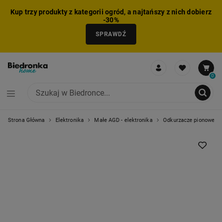
Kup trzy produkty z kategorii ogród, a najtańszy z nich dobierz
-30%
SPRAWDŹ
0
Strona Główna
Elektronika
Małe AGD - elektronika
Odkurzacze pionowe
NIE MOŻNA BYŁO DODAĆ CAŁEGO ZESTAWU DO KOSZYKA
ZMNIEJSZONO LICZBĘ PRODUKTÓW
USUNIĘTO PRODUKT Z KOSZYKA
DODANO PRODUKT DO KOSZYKA
ZESTAW DODANY DO KOSZYKA