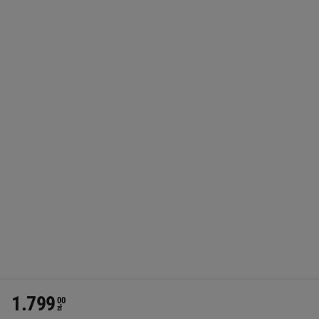
1.799
00
zł