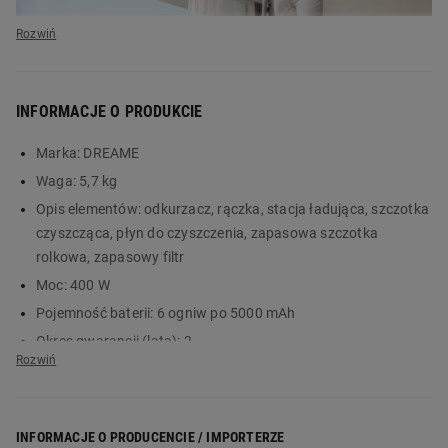
INFORMACJE O PRODUKCIE
Marka:
DREAME
Waga:
5,7 kg
Opis elementów:
odkurzacz, rączka, stacja ładująca, szczotka
Odkurzacz pionowy
czyszcząca, płyn do czyszczenia, zapasowa szczotka
mopujący Dreame
rolkowa, zapasowy filtr
Moc:
400 W
H14 Pro - inteligentny
Pojemność baterii:
6 ogniw po 5000 mAh
sprzęt do zadań
Okres gwarancji (lata):
2
Informacja dotycząca bezpieczeństwa i inne dane (instrukcja,
specjalnych
szczegóły produktu):
Pobierz instrukcję (PDF, 5,8 MB)
DREAME H14 Pro to bezprzewodowy
INFORMACJE O PRODUCENCIE / IMPORTERZE
Liczba elementów:
7