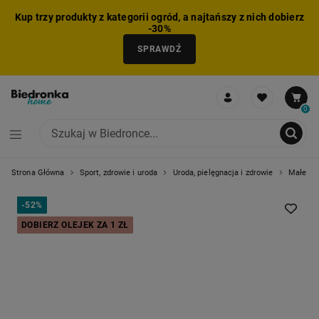
Kup trzy produkty z kategorii ogród, a najtańszy z nich dobierz
-30%
SPRAWDŹ
0
Strona Główna
Sport, zdrowie i uroda
Uroda, pielęgnacja i zdrowie
Małe AGD
NIE MOŻNA BYŁO DODAĆ CAŁEGO ZESTAWU DO KOSZYKA
ZMNIEJSZONO LICZBĘ PRODUKTÓW
USUNIĘTO PRODUKT Z KOSZYKA
DODANO PRODUKT DO KOSZYKA
ZESTAW DODANY DO KOSZYKA
-
52%
DOBIERZ OLEJEK ZA 1 ZŁ