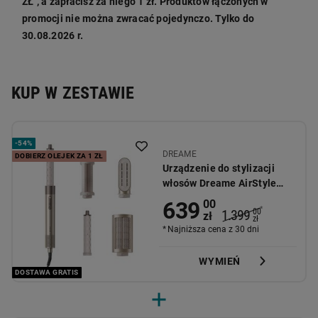
ZŁ", a zapłacisz za niego 1 zł. Produktów łączonych w
promocji nie można zwracać pojedynczo. Tylko do
30.08.2026 r.
KUP W ZESTAWIE
-
54%
DREAME
DOBIERZ OLEJEK ZA 1 ZŁ
Urządzenie do stylizacji
włosów Dreame AirStyle
Shine, 1200 W, 5 końcówek
639
00
*
1.399
00
zł
zł
Najniższa cena z 30 dni
WYMIEŃ
DOSTAWA GRATIS