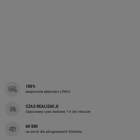
wielofunkcyjnego
do włosów DREAME
Pocket Pro
Kompaktowa i lekka konstrukcja
Urządzenie wielofunkcyjne DREAME
100%
Pocket Pro waży zaledwie 300 g
bezpieczne płatności z PAYU
bez przewodu zasilającego. Dzięki
CZAS REALIZACJI
składanej konstrukcji sprzęt
Szacowany czas dostawy 1-3 dni robocze
idealnie sprawdza się w podróży
i zajmuje niewiele miejsca
60 DNI
w bagażu. Przemyślany projekt
na zwrot dla zalogowanych klientów
pozwala na wygodne