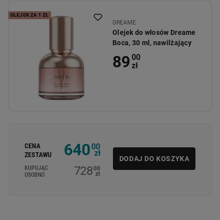
OLEJEK ZA 1 ZŁ
DREAME
Olejek do włosów Dreame
Boca, 30 ml, nawilżający
89
00
zł
640
CENA
00
zł
ZESTAWU
DODAJ DO KOSZYKA
728
KUPUJĄC
00
zł
OSOBNO