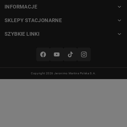
INFORMACJE
Szybkie i skuteczne suszenie
Urządzenie wielofunkcyjne
SKLEPY STACJONARNE
do włosów DREAME Pocket Pro
wytwarza strumień powietrza o
SZYBKIE LINKI
prędkości 70 m/s. Dzięki temu suszy
krótkie włosy już w 40 sekund.
Pracuje cicho (60 dB) i nie
przeszkadza domownikom.
Copyright 2026 Jeronimo Martins Polska S.A.
Ochrona i pielęgnacja włosów
DREAME Pocket Pro z jonizacją
domyka łuski włosa, nawilża włosy
i zapobiega ich puszeniu się.
Inteligentny czujnik temperatury