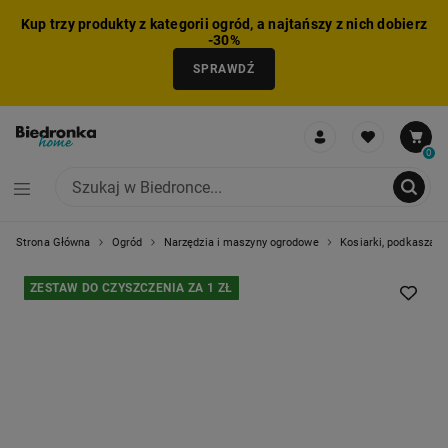
Kup trzy produkty z kategorii ogród, a najtańszy z nich dobierz
-30%
SPRAWDŹ
0
Strona Główna
Ogród
Narzędzia i maszyny ogrodowe
Kosiarki, podkaszarki
NIE MOŻNA BYŁO DODAĆ CAŁEGO ZESTAWU DO KOSZYKA
ZMNIEJSZONO LICZBĘ PRODUKTÓW
USUNIĘTO PRODUKT Z KOSZYKA
DODANO PRODUKT DO KOSZYKA
ZESTAW DODANY DO KOSZYKA
ZESTAW DO CZYSZCZENIA ZA 1 ZŁ