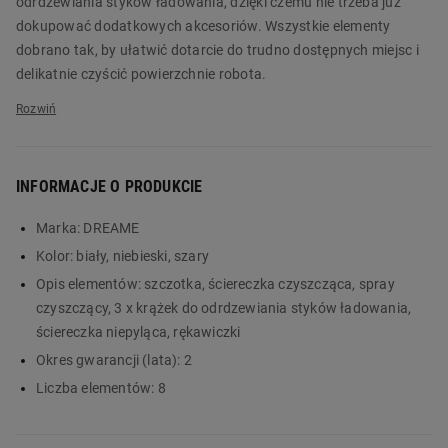
odrdzewiania styków ładowania, dzięki czemu nie trzeba już
dokupować dodatkowych akcesoriów. Wszystkie elementy
dobrano tak, by ułatwić dotarcie do trudno dostępnych miejsc i
delikatnie czyścić powierzchnie robota.
Zestaw do czyszczenia robota koszącego DREAME to wygodne
rozwiązanie dla każdego właściciela automatycznej kosiarki,
który chce utrzymać swój sprzęt w dobrym stanie przez cały
INFORMACJE O PRODUKCIE
sezon koszenia i wydłużyć jego bezproblemową pracę. Zamów
produkt już dziś w Biedronka Home!
Marka:
DREAME
Główne cechy:
Kolor:
biały, niebieski, szary
Opis elementów:
szczotka, ściereczka czyszcząca, spray
praktyczny zestaw do czyszczenia robotów koszących
czyszczący, 3 x krążek do odrdzewiania styków ładowania,
DREAME
ściereczka niepyląca, rękawiczki
elementy czyszczące, którymi można dotrzeć w trudno
Okres gwarancji (lata):
2
dostępne przestrzenie
delikatne czyszczenie powierzchni robota
Liczba elementów:
8
w komplecie: szczoteczka do czyszczenia, preparat
czyszczący, ściereczka czyszcząca i niepyląca oraz 3