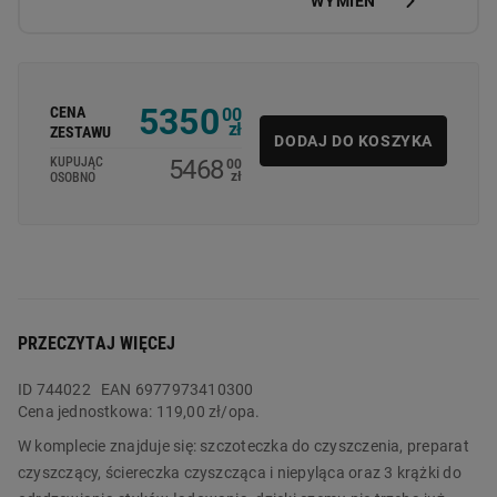
WYMIEŃ
5350
CENA
00
zł
ZESTAWU
DODAJ DO KOSZYKA
5468
KUPUJĄC
00
zł
OSOBNO
PRZECZYTAJ WIĘCEJ
ID
744022
EAN 6977973410300
Cena jednostkowa:
119,00 zł/opa.
W komplecie znajduje się: szczoteczka do czyszczenia, preparat
czyszczący, ściereczka czyszcząca i niepyląca oraz 3 krążki do