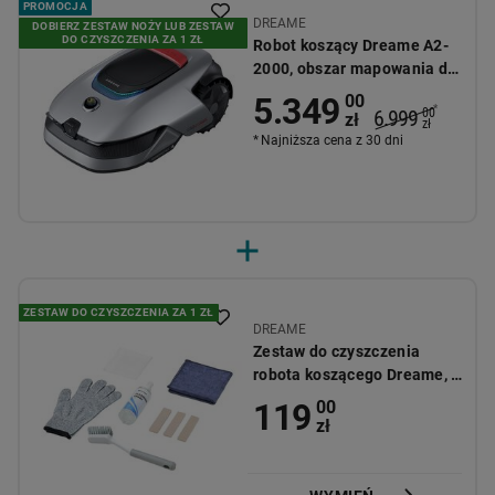
PROMOCJA
DREAME
DOBIERZ ZESTAW NOŻY LUB ZESTAW
DO CZYSZCZENIA ZA 1 ZŁ
Robot koszący Dreame A2-
2000, obszar mapowania do
2000 m2
5.349
00
*
6.999
00
zł
zł
Najniższa cena z 30 dni
ZESTAW DO CZYSZCZENIA ZA 1 ZŁ
DREAME
Zestaw do czyszczenia
robota koszącego Dreame, 8
elementów
119
00
zł