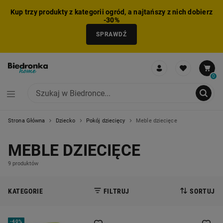
Kup trzy produkty z kategorii ogród, a najtańszy z nich dobierz
-30%
SPRAWDŹ
0
Strona Główna
Dziecko
Pokój dziecięcy
Meble dziecięce
NIE MOŻNA BYŁO DODAĆ CAŁEGO ZESTAWU DO KOSZYKA
ZMNIEJSZONO LICZBĘ PRODUKTÓW
USUNIĘTO PRODUKT Z KOSZYKA
DODANO PRODUKT DO KOSZYKA
ZESTAW DODANY DO KOSZYKA
MEBLE DZIECIĘCE
9 produktów
KATEGORIE
FILTRUJ
SORTUJ
-
40%