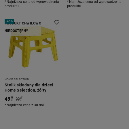
Najniższa cena od wprowadzenia
Najniższa cena od wprowadzenia
produktu
produktu
-
49%
PRODUKT CHWILOWO
NIEDOSTĘPNY
HOME SELECTION
Stolik składany dla dzieci
Home Selection, żółty
49
*
99
99
00
zł
zł
Najniższa cena z 30 dni