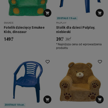
ZOSTAŁO 19 szt.
SMUKEE
PALPLAY
Fotelik dziecięcy Smukee
Stolik dla dzieci Palplay,
Kids, dinozaur
niebieski
149
39
*
00
99
79
99
zł
zł
zł
Najniższa cena od wprowadzenia
produktu
ZOSTAŁO 18 szt.