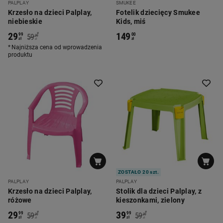
PALPLAY
SMUKEE
Krzesło na dzieci Palplay,
Fotelik dziecięcy Smukee
niebieskie
Kids, miś
29
149
*
99
00
59
99
zł
zł
zł
Najniższa cena od wprowadzenia
produktu
ZOSTAŁO 20 szt.
PALPLAY
PALPLAY
Krzesło na dzieci Palplay,
Stolik dla dzieci Palplay, z
różowe
kieszonkami, zielony
29
39
*
*
99
99
59
59
99
99
zł
zł
zł
zł