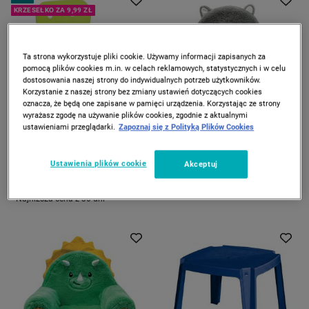
KRZESEŁKO ZA 9,99 ZŁ
Ta strona wykorzystuje pliki cookie. Używamy informacji zapisanych za
pomocą plików cookies m.in. w celach reklamowych, statystycznych i w celu
dostosowania naszej strony do indywidualnych potrzeb użytkowników.
Korzystanie z naszej strony bez zmiany ustawień dotyczących cookies
oznacza, że będą one zapisane w pamięci urządzenia. Korzystając ze strony
wyrażasz zgodę na używanie plików cookies, zgodnie z aktualnymi
ZOSTAŁO 19 szt.
ustawieniami przeglądarki.
Zapoznaj się z Polityką Plików Cookies
HOME SELECTION
SMUKEE
Krzesełko składane dla dzieci
Fotelik dziecięcy Smukee
Home Selection, zielone
Kids, kotek
Ustawienia plików cookie
Akceptuj
29
149
*
99
00
49
99
zł
zł
zł
Najniższa cena z 30 dni