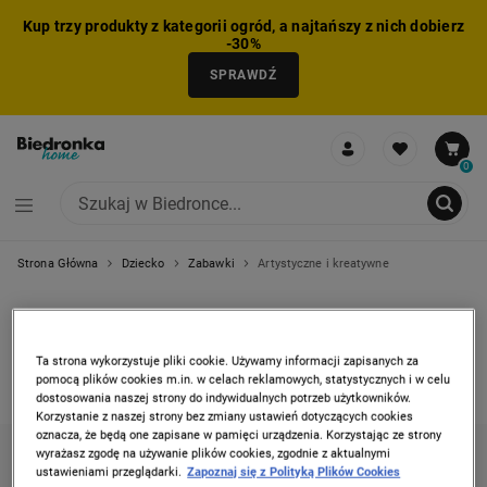
Kup trzy produkty z kategorii ogród, a najtańszy z nich dobierz
-30%
SPRAWDŹ
0
Strona Główna
Dziecko
Zabawki
Artystyczne i kreatywne
NIE MOŻNA BYŁO DODAĆ CAŁEGO ZESTAWU DO KOSZYKA
ZMNIEJSZONO LICZBĘ PRODUKTÓW
USUNIĘTO PRODUKT Z KOSZYKA
DODANO PRODUKT DO KOSZYKA
ZESTAW DODANY DO KOSZYKA
ARTYSTYCZNE I
KREATYWNE
Ta strona wykorzystuje pliki cookie. Używamy informacji zapisanych za
pomocą plików cookies m.in. w celach reklamowych, statystycznych i w celu
2 produkty
dostosowania naszej strony do indywidualnych potrzeb użytkowników.
Korzystanie z naszej strony bez zmiany ustawień dotyczących cookies
oznacza, że będą one zapisane w pamięci urządzenia. Korzystając ze strony
wyrażasz zgodę na używanie plików cookies, zgodnie z aktualnymi
KATEGORIE
FILTRUJ
(1)
SORTUJ
ustawieniami przeglądarki.
Zapoznaj się z Polityką Plików Cookies