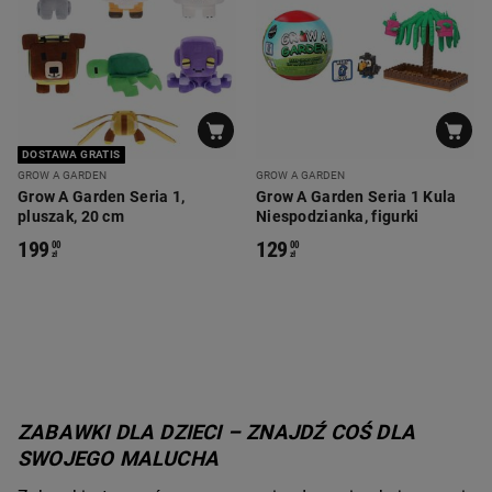
DOSTAWA GRATIS
GROW A GARDEN
GROW A GARDEN
Grow A Garden Seria 1,
Grow A Garden Seria 1 Kula
pluszak, 20 cm
Niespodzianka, figurki
199
129
00
00
zł
zł
ZABAWKI DLA DZIECI – ZNAJDŹ COŚ DLA 
SWOJEGO MALUCHA