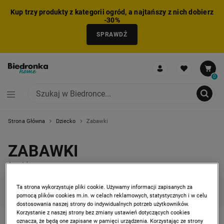
Kup trzy produkty z kategorii ogród, a najtańszy z nich dobierz
-30%
SPRAWDŹ
0
Strona Główna
Dziecko
Zabawki
NIE MOŻNA BYŁO DODAĆ CAŁEGO ZESTAWU DO KOSZYKA
ZMNIEJSZONO LICZBĘ PRODUKTÓW
USUNIĘTO PRODUKT Z KOSZYKA
DODANO PRODUKT DO KOSZYKA
ZESTAW DODANY DO KOSZYKA
ZABAWKI
4 produkty
Ta strona wykorzystuje pliki cookie. Używamy informacji zapisanych za
KATEGORIE
FILTRUJ
(1)
SORTUJ
pomocą plików cookies m.in. w celach reklamowych, statystycznych i w celu
dostosowania naszej strony do indywidualnych potrzeb użytkowników.
Korzystanie z naszej strony bez zmiany ustawień dotyczących cookies
oznacza, że będą one zapisane w pamięci urządzenia. Korzystając ze strony
GROW A GARDEN