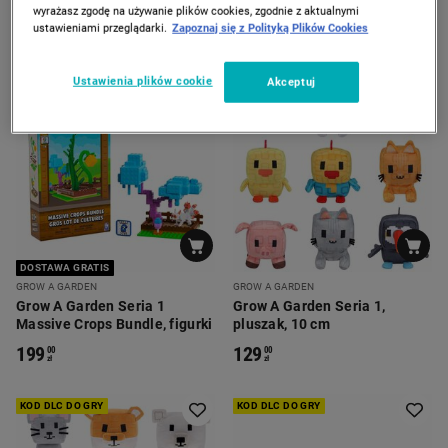
wyrażasz zgodę na używanie plików cookies, zgodnie z aktualnymi
ustawieniami przeglądarki.
Zapoznaj się z Polityką Plików Cookies
Ustawienia plików cookie
Akceptuj
KOD DLC DO GRY
KOD DLC DO GRY
DOSTAWA GRATIS
GROW A GARDEN
GROW A GARDEN
Grow A Garden Seria 1
Grow A Garden Seria 1,
Massive Crops Bundle, figurki
pluszak, 10 cm
199
129
00
00
zł
zł
KOD DLC DO GRY
KOD DLC DO GRY