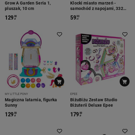
Grow A Garden Seria 1,
Klocki miasto marzeń -
pluszak, 10 cm
samochód z napojami, 332
elementy
129
59
00
90
zł
zł
MY LITTLE PONY
EPEE
Magiczna latarnia, figurka
BiżuBiżu Zestaw Studio
Sunny
Biżuterii Deluxe Epee
129
179
00
00
zł
zł