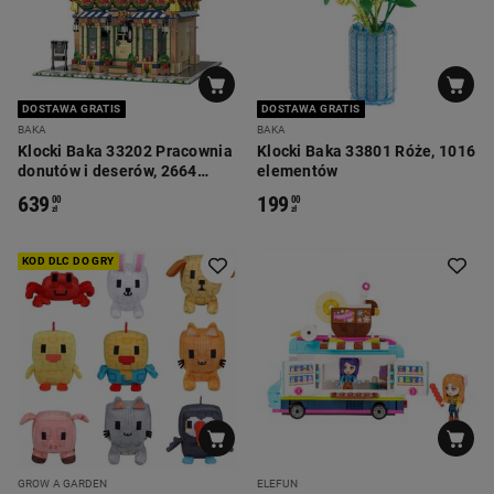
DOSTAWA GRATIS
DOSTAWA GRATIS
BAKA
BAKA
Klocki Baka 33202 Pracownia
Klocki Baka 33801 Róże, 1016
donutów i deserów, 2664
elementów
elementów
639
199
00
00
zł
zł
KOD DLC DO GRY
GROW A GARDEN
ELEFUN