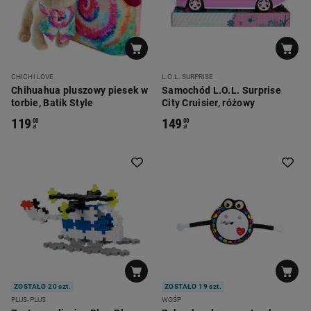
CHICHI LOVE
L.O.L. SURPRISE
Chihuahua pluszowy piesek w
Samochód L.O.L. Surprise
torbie, Batik Style
City Cruisier, różowy
119
149
00
00
zł
zł
ZOSTAŁO 20 szt.
ZOSTAŁO 19 szt.
PLUS-PLUS
WOŚP