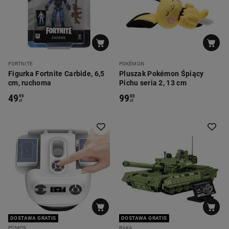
FORTNITE
POKÉMON
Figurka Fortnite Carbide, 6,5
Pluszak Pokémon Śpiący
cm, ruchoma
Pichu seria 2, 13 cm
49
99
99
00
zł
zł
DOSTAWA GRATIS
DOSTAWA GRATIS
PCMOS
BAKA