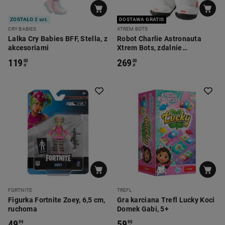
ZOSTAŁO 2 szt.
DOSTAWA GRATIS
CRY BABIES
XTREM BOTS
Lalka Cry Babies BFF, Stella, z
Robot Charlie Astronauta
akcesoriami
Xtrem Bots, zdalnie
sterowany, możliwość
119
269
00
00
programowania
zł
zł
FORTNITE
TREFL
Figurka Fortnite Zoey, 6,5 cm,
Gra karciana Trefl Lucky Koci
ruchoma
Domek Gabi, 5+
49
59
99
90