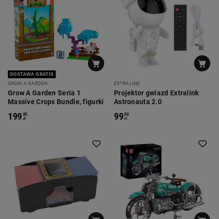
DOSTAWA GRATIS
GROW A GARDEN
EXTRALINK
Grow A Garden Seria 1
Projektor gwiazd Extralink
Massive Crops Bundle, figurki
Astronauta 2.0
199
99
00
00
zł
zł