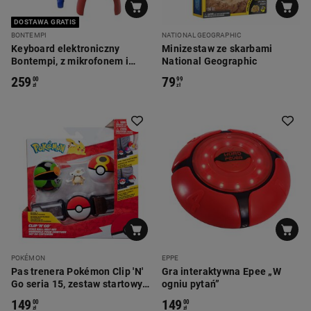
DOSTAWA GRATIS
BONTEMPI
NATIONAL GEOGRAPHIC
Keyboard elektroniczny
Minizestaw ze skarbami
Bontempi, z mikrofonem i
National Geographic
stołkiem, czerwony
259
79
00
99
zł
zł
POKÉMON
EPPE
Pas trenera Pokémon Clip 'N'
Gra interaktywna Epee „W
Go seria 15, zestaw startowy,
ogniu pytań”
z figurką Cubone
149
149
00
00
zł
zł