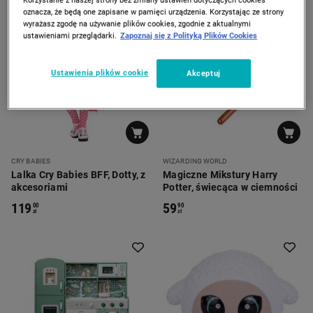
oznacza, że będą one zapisane w pamięci urządzenia. Korzystając ze strony
wyrażasz zgodę na używanie plików cookies, zgodnie z aktualnymi
ustawieniami przeglądarki.
Zapoznaj się z Polityką Plików Cookies
Ustawienia plików cookie
Akceptuj
CRY BABIES
WIZARDING WORLD
Lalka Cry Babies BFF, Dotty, z
Magiczne Mikstury Harry
akcesoriami
Potter, świecąca w ciemności
119
59
00
90
zł
zł