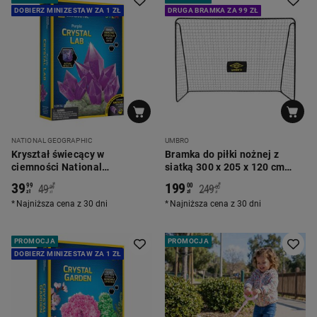
DOBIERZ MINIZESTAW ZA 1 ZŁ
DRUGA BRAMKA ZA 99 ZŁ
NATIONAL GEOGRAPHIC
UMBRO
Kryształ świecący w
Bramka do piłki nożnej z
ciemności National
siatką 300 x 205 x 120 cm
Geographic, zabawka
Umbro
39
199
*
*
99
00
49
249
99
00
kreatywna, fioletowy
zł
zł
zł
zł
Najniższa cena z 30 dni
Najniższa cena z 30 dni
PROMOCJA
PROMOCJA
DOBIERZ MINIZESTAW ZA 1 ZŁ