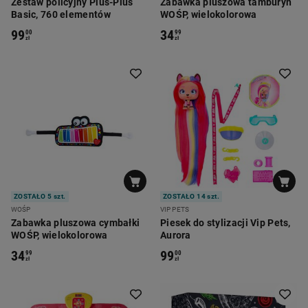
Zestaw policyjny Plus-Plus
Zabawka pluszowa tamburyn
Basic, 760 elementów
WOŚP, wielokolorowa
99
34
00
99
zł
zł
ZOSTAŁO 5 szt.
ZOSTAŁO 14 szt.
WOŚP
VIP PETS
Zabawka pluszowa cymbałki
Piesek do stylizacji Vip Pets,
WOŚP, wielokolorowa
Aurora
34
99
99
00
zł
zł