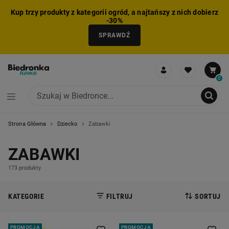
Kup trzy produkty z kategorii ogród, a najtańszy z nich dobierz
-30%
SPRAWDŹ
0
Strona Główna
Dziecko
Zabawki
NIE MOŻNA BYŁO DODAĆ CAŁEGO ZESTAWU DO KOSZYKA
ZMNIEJSZONO LICZBĘ PRODUKTÓW
USUNIĘTO PRODUKT Z KOSZYKA
DODANO PRODUKT DO KOSZYKA
ZESTAW DODANY DO KOSZYKA
ZABAWKI
173 produkty
KATEGORIE
FILTRUJ
SORTUJ
PROMOCJA
PROMOCJA