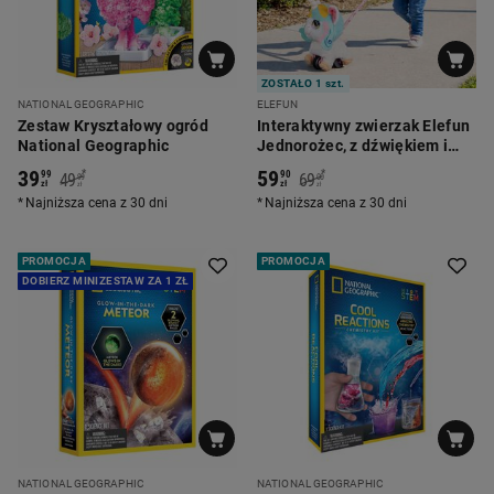
ZOSTAŁO 1 szt.
NATIONAL GEOGRAPHIC
ELEFUN
Zestaw Kryształowy ogród
Interaktywny zwierzak Elefun
National Geographic
Jednorożec, z dźwiękiem i
rączką do prowadzenia
39
59
*
*
99
90
49
69
99
00
zł
zł
zł
zł
Najniższa cena z 30 dni
Najniższa cena z 30 dni
PROMOCJA
PROMOCJA
DOBIERZ MINIZESTAW ZA 1 ZŁ
NATIONAL GEOGRAPHIC
NATIONAL GEOGRAPHIC