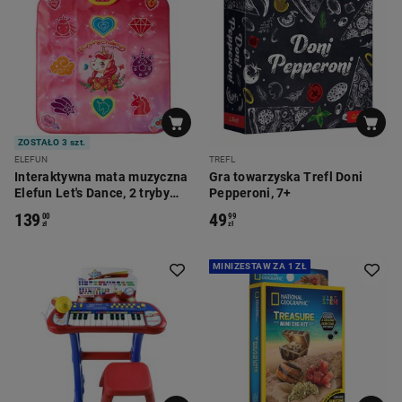
ZOSTAŁO 3 szt.
ELEFUN
TREFL
Interaktywna mata muzyczna
Gra towarzyska Trefl Doni
Elefun Let's Dance, 2 tryby
Pepperoni, 7+
gry, jednorożec
139
49
00
99
zł
zł
MINIZESTAW ZA 1 ZŁ