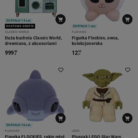
ZOSTAŁO 14 szt.
DOSTAWA GRATIS
ZOSTAŁO 1 szt.
CLASSIC WORLD
FLOCKIES
Duża kuchnia Classic World,
Figurka Flockies, owca,
drewniana, z akcesoriami
kolekcjonerska
999
12
00
99
zł
zł
ZOSTAŁO 16 szt.
FLOCKIES
LEGO
Figurka FLOCKIES, rekin młot,
Pluszak LEGO Star Wars