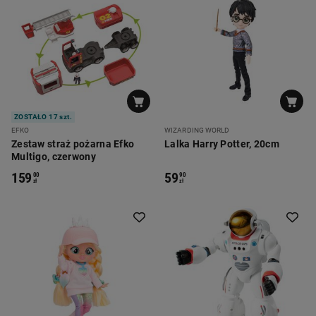
ZOSTAŁO 17 szt.
EFKO
WIZARDING WORLD
Zestaw straż pożarna Efko
Lalka Harry Potter, 20cm
Multigo, czerwony
159
59
00
90
zł
zł