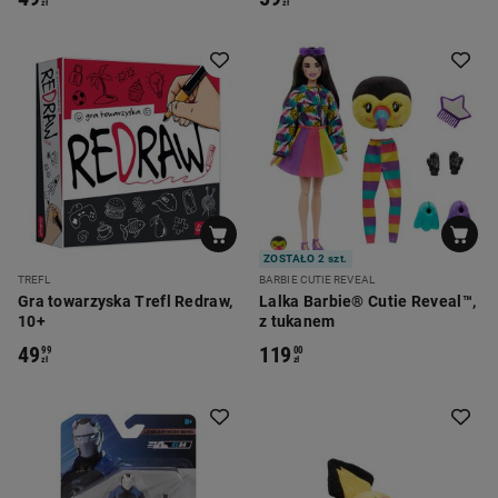
zł
zł
ZOSTAŁO 2 szt.
TREFL
BARBIE CUTIE REVEAL
Gra towarzyska Trefl Redraw,
Lalka Barbie® Cutie Reveal™,
10+
z tukanem
49
119
99
00
zł
zł