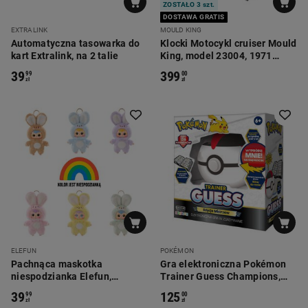
ZOSTAŁO 3 szt.
DOSTAWA GRATIS
EXTRALINK
MOULD KING
Automatyczna tasowarka do
Klocki Motocykl cruiser Mould
kart Extralink, na 2 talie
King, model 23004, 1971
elementy
39
399
99
00
zł
zł
ELEFUN
POKÉMON
Pachnąca maskotka
Gra elektroniczna Pokémon
niespodzianka Elefun,
Trainer Guess Champions,
króliczek Szczęścia
edycja mistrzów
39
125
99
00
zł
zł