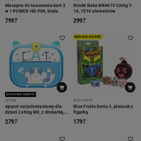
Maszyna do tasowania kart 2
Klocki Baka BK6615 Czołg T-
w 1 PCMOS HD-F06, biała
14, 1510 elementów
799
299
00
00
zł
zł
KOD DLC DO GRY
DOSTAWA GRATIS
LETING
BLOX FRUITS
Aparat natychmiastowy dla
Blox Fruits Seria 2, pluszak z
dzieci Leting M2, z drukarką,
figurką
kot, niebieski
279
179
00
00
zł
zł