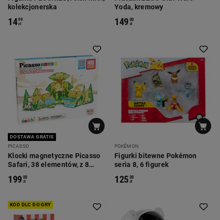
kolekcjonerska
Yoda, kremowy
14
149
99
00
zł
zł
DOSTAWA GRATIS
PICASSO
POKÉMON
Klocki magnetyczne Picasso
Figurki bitewne Pokémon
Safari, 38 elementów, z 8
seria 8, 6 figurek
zwierzątkami
199
125
00
00
zł
zł
KOD DLC DO GRY