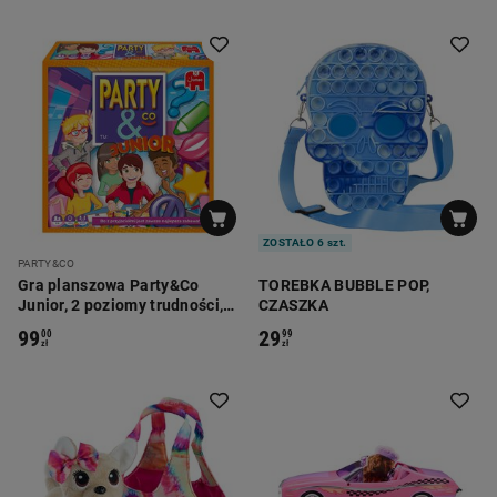
ZOSTAŁO 6 szt.
PARTY&CO
Gra planszowa Party&Co
TOREBKA BUBBLE POP,
Junior, 2 poziomy trudności,
CZASZKA
8-12 lat
99
29
00
99
zł
zł