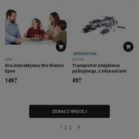
ZOSTAŁO 5 szt.
EPEE
ELEFUN
Gra interaktywna Kto Kłamie
Transporter śmigłowca
Epee
policyjnego, z akcesoriami
149
49
00
99
zł
zł
ZOBACZ WIĘCEJ
1
2
3