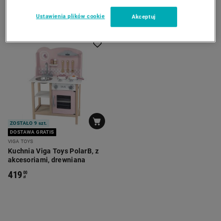
Ustawienia plików cookie
Akceptuj
ZOSTAŁO 9 szt.
DOSTAWA GRATIS
VIGA TOYS
Kuchnia Viga Toys PolarB, z
akcesoriami, drewniana
419
00
zł