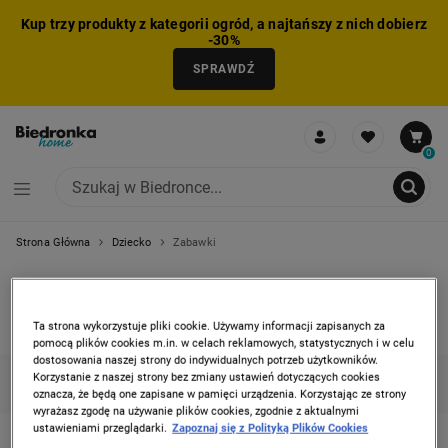
Kup trzy produkty z kategorii ogród, a najtańszy z nich dobierz
-30%
SPRAWDŹ
0
Strona Główna
Dziecko
Zabawki
NIE MOŻNA BYŁO DODAĆ CAŁEGO ZESTAWU DO KOSZYKA
ZMNIEJSZONO LICZBĘ PRODUKTÓW
USUNIĘTO PRODUKT Z KOSZYKA
DODANO PRODUKT DO KOSZYKA
ZESTAW DODANY DO KOSZYKA
ZABAWKI
Ta strona wykorzystuje pliki cookie. Używamy informacji zapisanych za
1 produkt
pomocą plików cookies m.in. w celach reklamowych, statystycznych i w celu
dostosowania naszej strony do indywidualnych potrzeb użytkowników.
Korzystanie z naszej strony bez zmiany ustawień dotyczących cookies
KATEGORIE
FILTRUJ
(1)
SORTUJ
oznacza, że będą one zapisane w pamięci urządzenia. Korzystając ze strony
wyrażasz zgodę na używanie plików cookies, zgodnie z aktualnymi
ustawieniami przeglądarki.
Zapoznaj się z Polityką Plików Cookies
VIGA TOYS