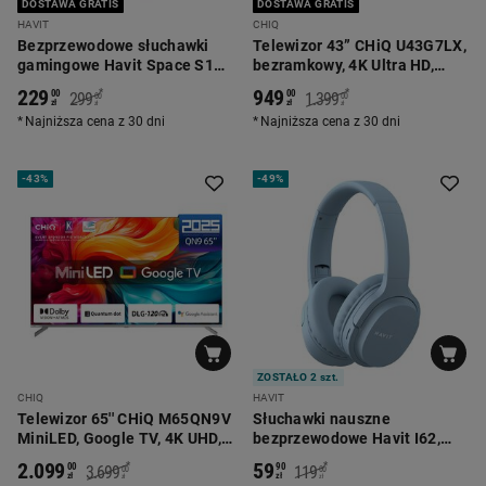
DOSTAWA GRATIS
DOSTAWA GRATIS
HAVIT
CHIQ
Bezprzewodowe słuchawki
Telewizor 43” CHiQ U43G7LX,
gamingowe Havit Space S1
bezramkowy, 4K Ultra HD,
H670BT, srebrne
Android TV
229
949
*
*
00
00
299
1.399
00
00
zł
zł
zł
zł
Najniższa cena z 30 dni
Najniższa cena z 30 dni
-
43%
-
49%
ZOSTAŁO 2 szt.
CHIQ
HAVIT
Telewizor 65'' CHiQ M65QN9V
Słuchawki nauszne
MiniLED, Google TV, 4K UHD,
bezprzewodowe Havit I62,
szary
składane, niebieskie
2.099
59
*
*
00
90
3.699
119
00
00
zł
zł
zł
zł