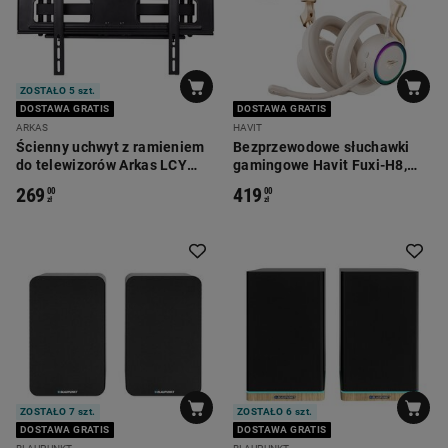
ZOSTAŁO 5 szt.
DOSTAWA GRATIS
DOSTAWA GRATIS
ARKAS
HAVIT
Ścienny uchwyt z ramieniem
Bezprzewodowe słuchawki
do telewizorów Arkas LCY
gamingowe Havit Fuxi-H8,
270T CZ, 32-70'
złote
269
419
00
00
zł
zł
ZOSTAŁO 7 szt.
ZOSTAŁO 6 szt.
DOSTAWA GRATIS
DOSTAWA GRATIS