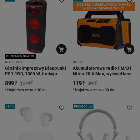
DOBIERZ AKUMULATOR ZA 9,99 ZŁ
I/LUB ŁADOWARKĘ ZA 1 ZŁ
DOSTAWA GRATIS
BLAUPUNKT
NITEO
Głośnik imprezowy Blaupunkt
Akumulatorowe radio FM/BT
PS1.1BD, 1000 W, funkcja
Niteo 20 V Max, wyświetlacz
karaoke, 2 mikrofony, czarny
LCD
899
119
*
*
00
00
1.299
299
00
00
zł
zł
zł
zł
Najniższa cena z 30 dni
Najniższa cena z 30 dni
-
34%
PROMOCJA