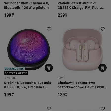
Soundbar Blow Cinema 4.0,
Radiobudzik Blaupunkt
Bluetooth, 120 W, z pilotem
CR85BK Charge, FM, PLL, z
ładowarką indukcyjną
199
239
00
00
zł
zł
ZOSTAŁO 3 szt.
DOSTAWA GRATIS
BLAUPUNKT
HAVIT
Głośnik Bluetooth Blaupunkt
Słuchawki dokanałowe
BT08LED, 5 W, z radiem i
bezprzewodowe Havit TW906
czytnikiem kart microSD
Pro, ANC, różowe
199
139
00
00
zł
zł