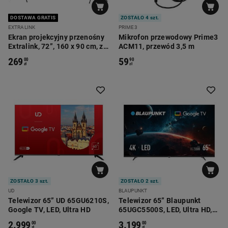
DOSTAWA GRATIS
ZOSTAŁO 4 szt.
EXTRALINK
PRIME3
Ekran projekcyjny przenośny
Mikrofon przewodowy Prime3
Extralink, 72”, 160 x 90 cm, ze
ACM11, przewód 3,5 m
stojakiem
269
59
00
90
zł
zł
ZOSTAŁO 3 szt.
ZOSTAŁO 2 szt.
UD
BLAUPUNKT
Telewizor 65” UD 65GU6210S,
Telewizor 65” Blaupunkt
Google TV, LED, Ultra HD
65UGC5500S, LED, Ultra HD,
Google TV, DVB-T/T2/C/S2
2.999
3.199
00
00
zł
zł