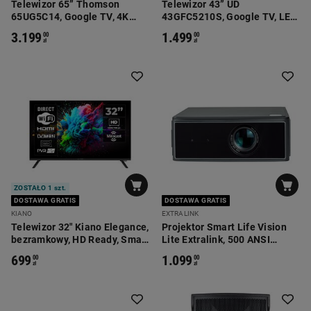
Telewizor 65” Thomson
Telewizor 43” UD
65UG5C14, Google TV, 4K
43GFC5210S, Google TV, LED,
UHD, bezramkowy
Full HD
3.199
1.499
00
00
zł
zł
ZOSTAŁO 1 szt.
DOSTAWA GRATIS
DOSTAWA GRATIS
KIANO
EXTRALINK
Telewizor 32" Kiano Elegance,
Projektor Smart Life Vision
bezramkowy, HD Ready, Smart
Lite Extralink, 500 ANSI
TV, DVB-T2
lumenów, 1080p
699
1.099
00
00
zł
zł