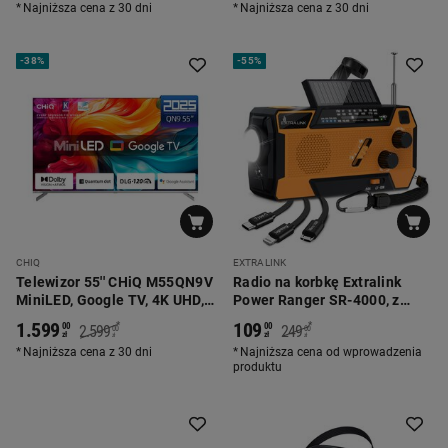
Najniższa cena z 30 dni
Najniższa cena z 30 dni
-
38%
-
55%
CHIQ
EXTRALINK
Telewizor 55'' CHiQ M55QN9V
Radio na korbkę Extralink
MiniLED, Google TV, 4K UHD,
Power Ranger SR-4000, z
szary
powerbankiem i latarką
1.599
109
*
*
00
00
2.599
249
00
00
zł
zł
zł
zł
Najniższa cena z 30 dni
Najniższa cena od wprowadzenia
produktu