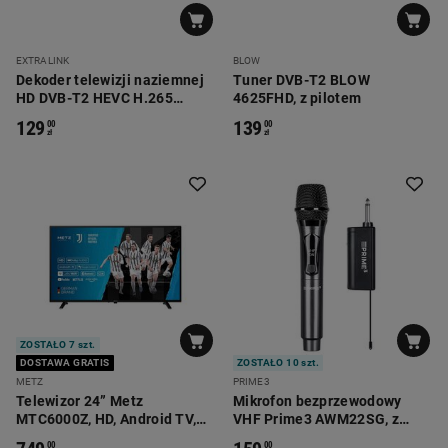
EXTRALINK
BLOW
Dekoder telewizji naziemnej
Tuner DVB-T2 BLOW
HD DVB-T2 HEVC H.265
4625FHD, z pilotem
Extralink
129
139
00
00
zł
zł
ZOSTAŁO 7 szt.
DOSTAWA GRATIS
ZOSTAŁO 10 szt.
METZ
PRIME3
Telewizor 24” Metz
Mikrofon bezprzewodowy
MTC6000Z, HD, Android TV,
VHF Prime3 AWM22SG, z
DVBT-T2
odbiornikiem
00
00