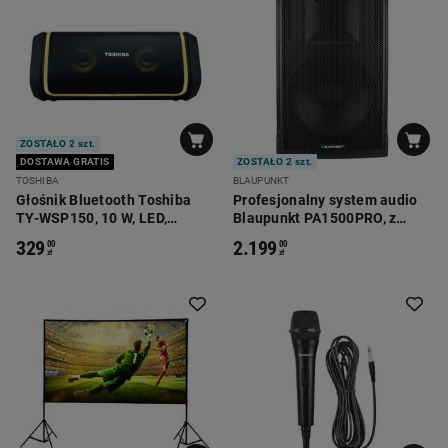
ZOSTAŁO 2 szt.
DOSTAWA GRATIS
ZOSTAŁO 2 szt.
TOSHIBA
BLAUPUNKT
Głośnik Bluetooth Toshiba
Profesjonalny system audio
TY-WSP150, 10 W, LED,
Blaupunkt PA1500PRO, z
wodoodporny
Bluetooth
329
2.199
00
00
zł
zł