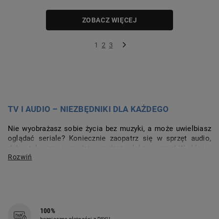
ZOBACZ WIĘCEJ
1
2
3
TV I AUDIO – NIEZBĘDNIKI DLA KAŻDEGO
Nie wyobrażasz sobie życia bez muzyki, a może uwielbiasz 
oglądać seriale? Koniecznie zaopatrz się w sprzęt audio, 
dobry telewizor i przydatne gadżety elektroniczne! W sklepie 
internetowym Biedronka Home znajdziesz wygodne 
słuchawki bezprzewodowe, telewizory smart TV czy głośniki 
bluetooth, które ułatwią Ci codzienność.
DOMOWY SPRZĘT AUDIO
100%
Sprzęt audio to jeden z podstawowych elementów 