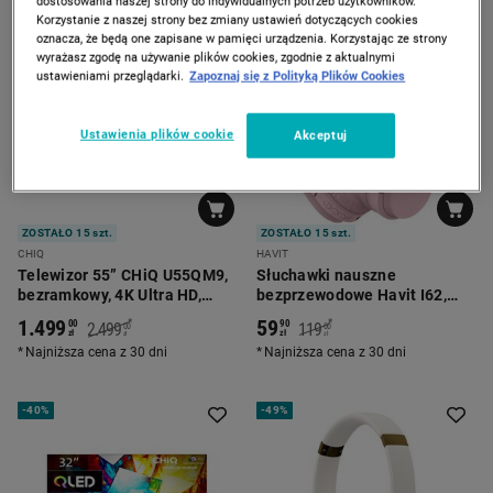
dostosowania naszej strony do indywidualnych potrzeb użytkowników.
Korzystanie z naszej strony bez zmiany ustawień dotyczących cookies
-
40%
-
49%
oznacza, że będą one zapisane w pamięci urządzenia. Korzystając ze strony
wyrażasz zgodę na używanie plików cookies, zgodnie z aktualnymi
ustawieniami przeglądarki.
Zapoznaj się z Polityką Plików Cookies
Ustawienia plików cookie
Akceptuj
ZOSTAŁO 15 szt.
ZOSTAŁO 15 szt.
CHIQ
HAVIT
Telewizor 55” CHiQ U55QM9,
Słuchawki nauszne
bezramkowy, 4K Ultra HD,
bezprzewodowe Havit I62,
Google TV
składane, różowe
1.499
59
*
*
00
90
2.499
119
00
00
zł
zł
zł
zł
Najniższa cena z 30 dni
Najniższa cena z 30 dni
-
40%
-
49%