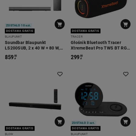
ZOSTAŁO 10 szt.
DOSTAWA GRATIS
DOSTAWA GRATIS
BLAUPUNKT
TRACER
Soundbar Blaupunkt
Głośnik Bluetooth Tracer
LS200SUB, 2 x 40 W + 80 W,
XtremeBeat Pro TWS BT RGB,
Bluetooth i HDMI
40 W, czarno-pomarańczowy
859
299
00
00
zł
zł
ZOSTAŁO 3 szt.
DOSTAWA GRATIS
DOSTAWA GRATIS
BLOW
BLAUPUNKT