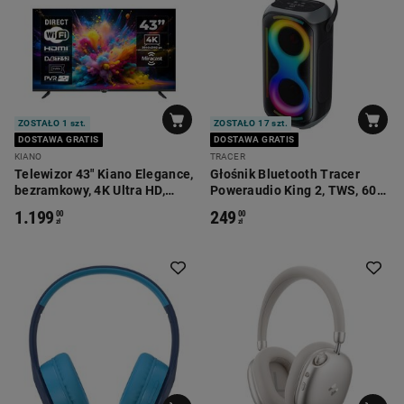
ZOSTAŁO 1 szt.
ZOSTAŁO 17 szt.
DOSTAWA GRATIS
DOSTAWA GRATIS
KIANO
TRACER
Telewizor 43" Kiano Elegance,
Głośnik Bluetooth Tracer
bezramkowy, 4K Ultra HD,
Poweraudio King 2, TWS, 60
Smart TV, DVB-T2
W, czarny
1.199
249
00
00
zł
zł