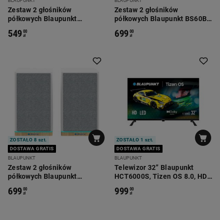
BLAUPUNKT
BLAUPUNKT
Zestaw 2 głośników
Zestaw 2 głośników
półkowych Blaupunkt
półkowych Blaupunkt BS60BK
BS50BK, 2 x 25 W, czarne
LED, 2 x 30 W, czarne
549
699
00
00
zł
zł
ZOSTAŁO 8 szt.
ZOSTAŁO 1 szt.
DOSTAWA GRATIS
DOSTAWA GRATIS
BLAUPUNKT
BLAUPUNKT
Zestaw 2 głośników
Telewizor 32” Blaupunkt
półkowych Blaupunkt
HCT6000S, Tizen OS 8.0, HD,
BS60WH LED, 2 x 30 W, białe
bezramkowy
699
999
00
00
zł
zł