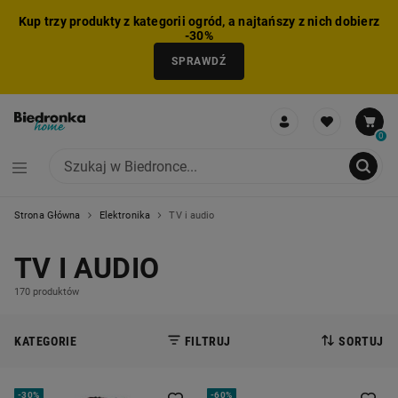
Kup trzy produkty z kategorii ogród, a najtańszy z nich dobierz
-30%
SPRAWDŹ
0
Strona Główna
Elektronika
TV i audio
NIE MOŻNA BYŁO DODAĆ CAŁEGO ZESTAWU DO KOSZYKA
ZMNIEJSZONO LICZBĘ PRODUKTÓW
USUNIĘTO PRODUKT Z KOSZYKA
DODANO PRODUKT DO KOSZYKA
ZESTAW DODANY DO KOSZYKA
TV I AUDIO
170 produktów
KATEGORIE
FILTRUJ
SORTUJ
-
30%
-
60%