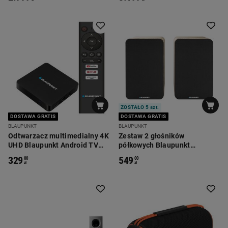
ZOSTAŁO 5 szt.
DOSTAWA GRATIS
DOSTAWA GRATIS
BLAUPUNKT
BLAUPUNKT
Odtwarzacz multimedialny 4K
Zestaw 2 głośników
UHD Blaupunkt Android TV
półkowych Blaupunkt
Box B-Stream
BS50OK, 2 x 25 W, dębowe
329
549
00
00
zł
zł