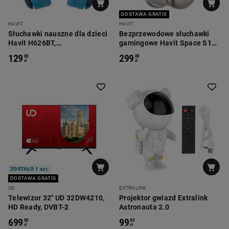
DOSTAWA GRATIS
HAVIT
HAVIT
Słuchawki nauszne dla dzieci
Bezprzewodowe słuchawki
Havit H626BT,
gamingowe Havit Space S1
bezprzewodowe, niebieskie
H670BT, beżowe
129
299
00
00
zł
zł
ZOSTAŁO 1 szt.
DOSTAWA GRATIS
UD
EXTRALINK
Telewizor 32" UD 32DW4210,
Projektor gwiazd Extralink
HD Ready, DVBT-2
Astronauta 2.0
699
99
00
00
zł
zł