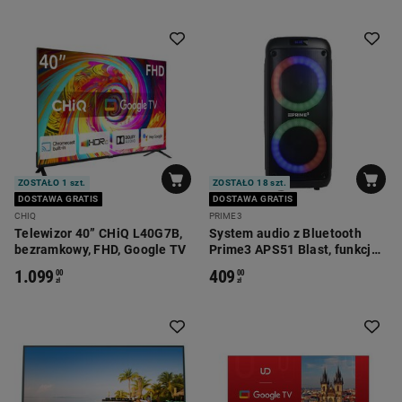
ZOSTAŁO 1 szt.
ZOSTAŁO 18 szt.
DOSTAWA GRATIS
DOSTAWA GRATIS
CHIQ
PRIME3
Telewizor 40” CHiQ L40G7B,
System audio z Bluetooth
bezramkowy, FHD, Google TV
Prime3 APS51 Blast, funkcja
karaoke
1.099
409
00
00
zł
zł