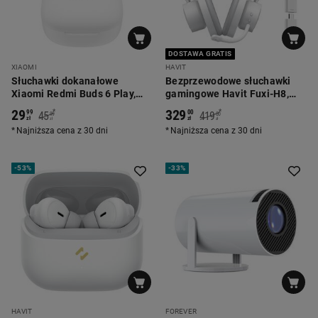
DOSTAWA GRATIS
XIAOMI
HAVIT
Słuchawki dokanałowe
Bezprzewodowe słuchawki
Xiaomi Redmi Buds 6 Play,
gamingowe Havit Fuxi-H8,
białe
białe
29
329
*
*
99
00
45
419
99
00
zł
zł
zł
zł
Najniższa cena z 30 dni
Najniższa cena z 30 dni
-
53%
-
33%
HAVIT
FOREVER