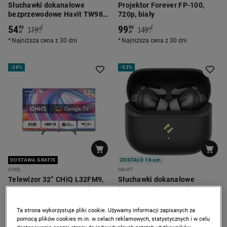
Słuchawki dokanałowe
Projektor Forever FP-100,
bezprzewodowe Havit TW982,
720p, biały
białe
54
99
*
*
90
00
119
149
00
00
zł
zł
zł
zł
Najniższa cena z 30 dni
Najniższa cena z 30 dni
-
38%
-
53%
DOSTAWA GRATIS
ZOSTAŁO 16 szt.
CHIQ
HAVIT
Telewizor 32” CHiQ L32FM9,
Słuchawki dokanałowe
bezramkowy, FHD, Google TV
bezprzewodowe Havit TW982,
czarne
549
54
*
*
00
90
899
119
00
00
zł
zł
zł
zł
Ta strona wykorzystuje pliki cookie. Używamy informacji zapisanych za
Najniższa cena z 30 dni
Najniższa cena z 30 dni
pomocą plików cookies m.in. w celach reklamowych, statystycznych i w celu