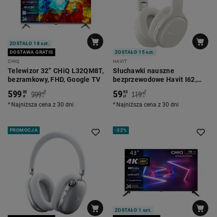
ZOSTAŁO 18 szt.
DOSTAWA GRATIS
ZOSTAŁO 15 szt.
CHIQ
HAVIT
Telewizor 32” CHiQ L32QM8T,
Słuchawki nauszne
bezramkowy, FHD, Google TV
bezprzewodowe Havit I62,
składane, biało-złote
599
59
*
*
00
90
999
119
00
00
zł
zł
zł
zł
Najniższa cena z 30 dni
Najniższa cena z 30 dni
PROMOCJA
-
32%
ZOSTAŁO 1 szt.