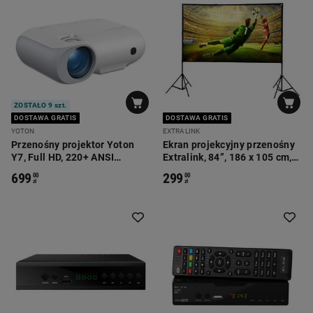
ZOSTAŁO 9 szt.
DOSTAWA GRATIS
DOSTAWA GRATIS
YOTON
EXTRALINK
Przenośny projektor Yoton
Ekran projekcyjny przenośny
Y7, Full HD, 220+ ANSI
Extralink, 84”, 186 x 105 cm,
lumenów
ze stojakiem
699
299
00
00
zł
zł