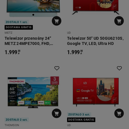
ZOSTAŁO 1 szt.
DOSTAWA GRATIS
METZ
UD
Telewizor przenośny 24”
Telewizor 50" UD 50GU6210S,
METZ 24MPE7000, FHD,
Google TV, LED, Ultra HD
Google TV, niebieski
1.999
1.999
00
00
zł
zł
ZOSTAŁO 3 szt.
ZOSTAŁO 2 szt.
DOSTAWA GRATIS
THOMSON
UD