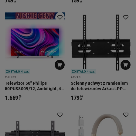
749
159
zł
zł
ZOSTAŁO 4 szt.
ZOSTAŁO 4 szt.
PHILIPS
ARKAS
Telewizor 50" Philips
Ścienny uchwyt z ramieniem
50PUS8009/12, Ambilight, 4K
do telewizorów Arkas LPP
Ultra HD, Smart TV
365T CZ, 32-65'
1.669
179
00
00
zł
zł