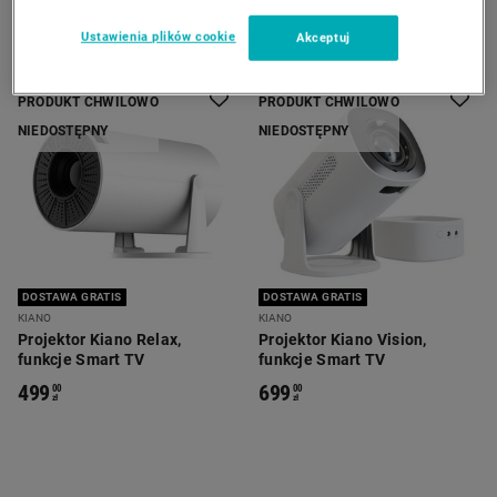
Ustawienia plików cookie
Akceptuj
PRODUKT CHWILOWO
PRODUKT CHWILOWO
NIEDOSTĘPNY
NIEDOSTĘPNY
DOSTAWA GRATIS
DOSTAWA GRATIS
KIANO
KIANO
Projektor Kiano Relax,
Projektor Kiano Vision,
funkcje Smart TV
funkcje Smart TV
499
699
00
00
zł
zł