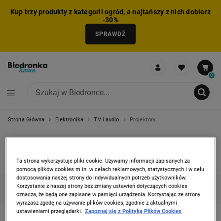
Kup trzy produkty z kategorii ogród, a najtańszy z nich dobierz
-30%
SPRAWDŹ
0
Strona Główna
Elektronika
TV i audio
Projektory
NIE MOŻNA BYŁO DODAĆ CAŁEGO ZESTAWU DO KOSZYKA
ZMNIEJSZONO LICZBĘ PRODUKTÓW
USUNIĘTO PRODUKT Z KOSZYKA
DODANO PRODUKT DO KOSZYKA
ZESTAW DODANY DO KOSZYKA
PROJEKTORY
Ta strona wykorzystuje pliki cookie. Używamy informacji zapisanych za
2 produkty
pomocą plików cookies m.in. w celach reklamowych, statystycznych i w celu
dostosowania naszej strony do indywidualnych potrzeb użytkowników.
Korzystanie z naszej strony bez zmiany ustawień dotyczących cookies
KATEGORIE
FILTRUJ
(1)
SORTUJ
oznacza, że będą one zapisane w pamięci urządzenia. Korzystając ze strony
wyrażasz zgodę na używanie plików cookies, zgodnie z aktualnymi
ustawieniami przeglądarki.
Zapoznaj się z Polityką Plików Cookies
KIANO