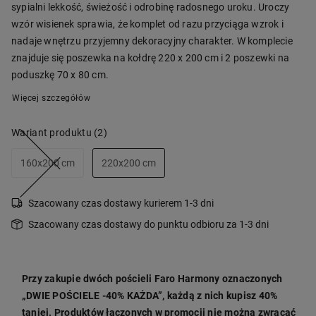
sypialni lekkość, świeżość i odrobinę radosnego uroku. Uroczy
wzór wisienek sprawia, że komplet od razu przyciąga wzrok i
nadaje wnętrzu przyjemny dekoracyjny charakter. W komplecie
znajduje się poszewka na kołdrę 220 x 200 cm i 2 poszewki na
poduszkę 70 x 80 cm.
Więcej szczegółów
Wariant produktu
(2)
160x200 cm
220x200 cm
Szacowany czas dostawy kurierem 1-3 dni
Szacowany czas dostawy do punktu odbioru za 1-3 dni
Przy zakupie dwóch pościeli Faro Harmony oznaczonych
„DWIE POŚCIELE -40% KAŻDA”, każdą z nich kupisz 40%
taniej. Produktów łączonych w promocji nie można zwracać