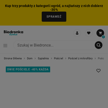
Kup trzy produkty z kategorii ogród, a najtańszy z nich dobierz
-30%
SPRAWDŹ
0
Strona Główna
Dom
Sypialnia
Pościel
Pościel z mikrofibry
Pościel 
NIE MOŻNA BYŁO DODAĆ CAŁEGO ZESTAWU DO KOSZYKA
ZMNIEJSZONO LICZBĘ PRODUKTÓW
USUNIĘTO PRODUKT Z KOSZYKA
DODANO PRODUKT DO KOSZYKA
ZESTAW DODANY DO KOSZYKA
DWIE POŚCIELE -40% KAŻDA