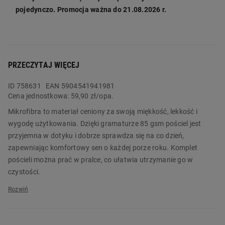
pojedynczo. Promocja ważna do 21.08.2026 r.
PRZECZYTAJ WIĘCEJ
ID
758631
EAN 5904541941981
Cena jednostkowa:
59,90 zł/opa.
Mikrofibra to materiał ceniony za swoją miękkość, lekkość i
wygodę użytkowania. Dzięki gramaturze 85 gsm pościel jest
przyjemna w dotyku i dobrze sprawdza się na co dzień,
zapewniając komfortowy sen o każdej porze roku. Komplet
pościeli można prać w pralce, co ułatwia utrzymanie go w
czystości.
Pościel FARO Harmony w wisienki to świetny wybór dla osób,
które lubią połączenie praktyczności z estetyką. Kolorowy
motyw nadaje sypialni pogodny klimat. Zestaw składa się z