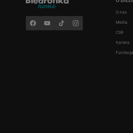
O BIE
O nas
Media
CSR
Kariera
Fundacj