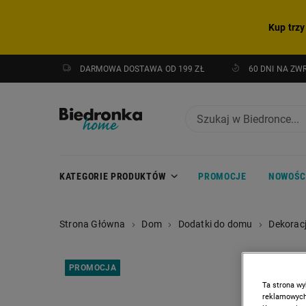
Kup trzy
DARMOWA DOSTAWA OD 199 ZŁ
60 DNI NA ZW
KATEGORIE PRODUKTÓW
PROMOCJE
NOWOŚC
Strona Główna
Dom
Dodatki do domu
Dekorac
PROMOCJA
Ta strona wy
reklamowych,