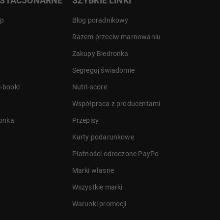
 STACJONARNE
SZYBKIE LINKI
ep
Blog poradnikowy
Razem przeciw marnowaniu
Zakupy Biedronka
Segreguj świadomie
-booki
Nutri-score
Współpraca z producentami
ronka
Przepisy
Karty podarunkowe
Płatności odroczone PayPo
Marki własne
Wszystkie marki
Warunki promocji