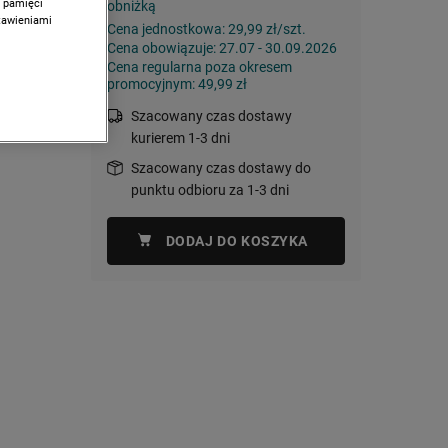
w pamięci
obniżką
stawieniami
Cena jednostkowa:
29,99 zł/szt.
Cena obowiązuje: 27.07 - 30.09.2026
wny
Cena regularna poza okresem
r każdego
promocyjnym: 49,99 zł
żacji
Szacowany czas dostawy
 jeszcze
kurierem 1-3 dni
Szacowany czas dostawy do
punktu odbioru za 1-3 dni
DODAJ DO KOSZYKA