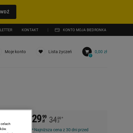
AWDŹ
LETTER
KONTAKT
KONTO MOJA BIEDRONKA
Moje konto
Lista życzeń
0,00 zł
0
29
99
34
99
*
zł
zł
 celach
ików.
Najniższa cena z 30 dni przed