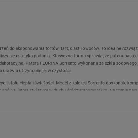
rzeń do eksponowania tortów, tart, ciast i owoców. To idealne rozwią
 liczy się estetyka podania. Klasyczna forma sprawia, że patera pasuje
j dekoracyjne. Patera FLORINA Sorrento wykonana ze szkła sodowego 
 ułatwia utrzymanie jej w czystości.
cji stołu ciepła i świeżości. Model z kolekcji Sorrento doskonale komp
spójną, letnią stylistykę w duchu śródziemnomorskim. Naczynie pasu
dziś w Biedronka Home!
takcie z żywnością