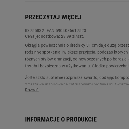
PRZECZYTAJ WIĘCEJ
ID
755832
EAN 5904036617520
Cena jednostkowa:
29,99 zł/szt.
Okrągła powierzchnia o średnicy 31 cm daje dużą przest
rodzinne spotkania i większe przyjęcia, podczas których
różnych stylów aranżacji, od nowoczesnych po bardzie
trwała i bezpieczna w użytkowaniu. Gładka powierzchnia
Żółte szkło subtelnie rozprasza światło, dodając kompozy
z zastawą inspirowaną cytrusowymi motywami, tworząc 
innych produktów z tej samej serii. Zamów produkt już 
Główne cechy:
patera o dużej średnicy 31 cm
INFORMACJE O PRODUKCIE
wykonana ze szkła sodowego bezpiecznego w kon
gładka powierzchnia łatwa w czyszczeniu