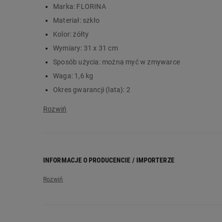
Marka:
FLORINA
pasuje do innych produktów z serii Sorrento
Materiał:
szkło
Kolor:
żółty
Wymiary:
31 x 31 cm
Sposób użycia:
można myć w zmywarce
Waga:
1,6 kg
Okres gwarancji (lata):
2
Informacja dotycząca bezpieczeństwa i inne dane (in
Rady (UE) 2023/988 z dnia 10 maja 2023 r. w spraw
Parlamentu Europejskiego i Rady z dnia 27.10.2004 
Urz. UE L 338 z dnia 13.11.2004r.), Rozporządzenie 
odniesieniu do materiałów i wyrobów przeznaczonych
INFORMACJE O PRODUCENCIE / IMPORTERZE
Nazwa producenta:
Florentyna Sp. z o.o.
Adres producenta:
ul. Korzkwy 31, 63-300 Pleszew
Adres elektroniczny producenta:
info@florina.com.pl