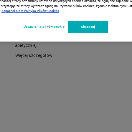
Sorrento, 31 cm, żółta
z naszej strony bez zmiany ustawień dotyczących cookies oznacza, że będą one zapisane 
Korzystając ze strony wyrażasz zgodę na używanie plików cookies, zgodnie z aktualnymi u
Zapoznaj się z Polityką Plików Cookies
Szklana patera FLORINA Sorrento o średnicy 31 cm to efekto
element zastawy, który przyciąga uwagę i podkreśla charakte
Ustawienia plików cookie
Akceptuj
stołu. Jej transparentny, słoneczny odcień wprowadza do aran
lekkość i energię. Sprawia, że serwowane desery prezentują się
apetyczniej.
Więcej szczegółów