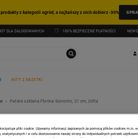
 produkty z kategorii ogród, a najtańszy z nich dobierz -30%
SPR
NEWS
ROT DLA ZALOGOWANYCH
100% BEZPIECZNE PŁATNOŚCI
I
HITY Z GAZETKI
je
Patera szklana Florina Sorrento, 31 cm, żółta
FLORINA
Patera szklana Florina
korzystuje pliki cookie. Używamy informacji zapisanych za pomocą plików cookies m.in. w
 statystycznych i w celu dostosowania naszej strony do indywidualnych potrzeb użytkown