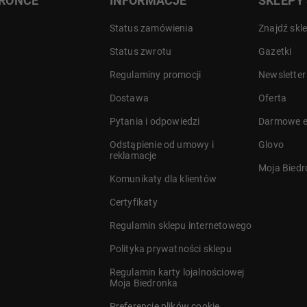
DRONCE
INFORMACJE
SKLEPY
Status zamówienia
Znajdź skl
Status zwrotu
Gazetki
Regulaminy promocji
Newsletter
Dostawa
Oferta
a
Pytania i odpowiedzi
Darmowe e
Odstąpienie od umowy i
Glovo
reklamacje
Moja Bied
Komunikaty dla klientów
Certyfikaty
Regulamin sklepu internetowego
Polityka prywatności sklepu
Regulamin karty lojalnościowej
Moja Biedronka
Preferencje plików cookie