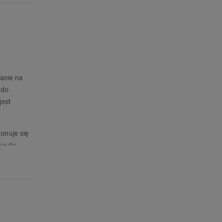
zanie na
 do
jest
onuje się
je do