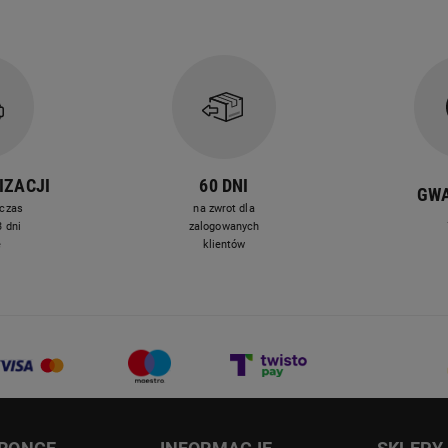
IZACJI
60 DNI
GW
czas
na zwrot dla
 dni
zalogowanych
e
klientów