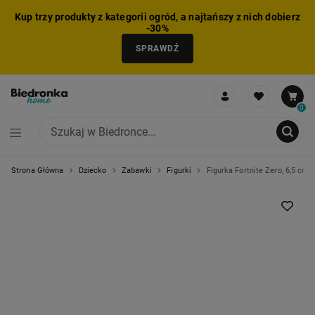
Kup trzy produkty z kategorii ogród, a najtańszy z nich dobierz
-30%
SPRAWDŹ
0
Strona Główna
Dziecko
Zabawki
Figurki
Figurka Fortnite Zero, 6,5 cm
NIE MOŻNA BYŁO DODAĆ CAŁEGO ZESTAWU DO KOSZYKA
ZMNIEJSZONO LICZBĘ PRODUKTÓW
USUNIĘTO PRODUKT Z KOSZYKA
DODANO PRODUKT DO KOSZYKA
ZESTAW DODANY DO KOSZYKA