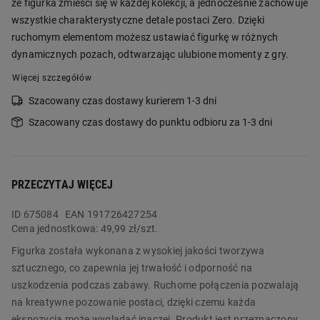
że figurka zmieści się w każdej kolekcji, a jednocześnie zachowuje
wszystkie charakterystyczne detale postaci Zero. Dzięki
ruchomym elementom możesz ustawiać figurkę w różnych
dynamicznych pozach, odtwarzając ulubione momenty z gry.
Więcej szczegółów
Szacowany czas dostawy kurierem 1-3 dni
Szacowany czas dostawy do punktu odbioru za 1-3 dni
PRZECZYTAJ WIĘCEJ
ID
675084
EAN 191726427254
Cena jednostkowa:
49,99 zł/szt.
Figurka została wykonana z wysokiej jakości tworzywa
sztucznego, co zapewnia jej trwałość i odporność na
uszkodzenia podczas zabawy. Ruchome połączenia pozwalają
na kreatywne pozowanie postaci, dzięki czemu każda
ekspozycja może wyglądać inaczej. Produkt jest przeznaczony