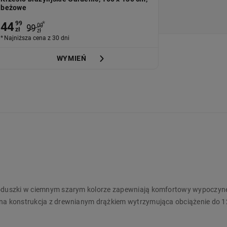
beżowe
*
44
99
99
00
zł
zł
Najniższa cena z 30 dni
WYMIEŃ
 poduszki w ciemnym szarym kolorze zapewniają komfortowy wypoczyn
lna konstrukcja z drewnianym drążkiem wytrzymująca obciążenie do 12