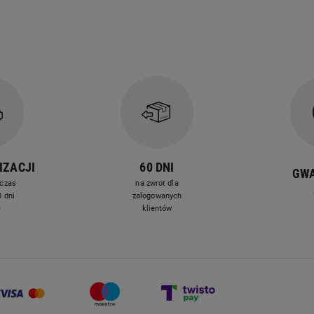
IZACJI
60 DNI
GW
czas
na zwrot dla
 dni
zalogowanych
e
klientów