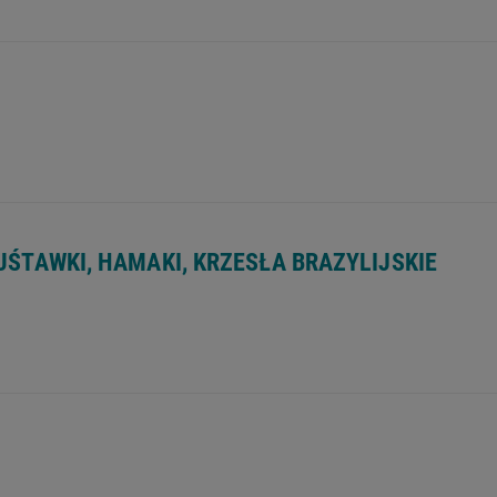
strukcja, szczegóły produktu):
Użytkować zgodnie z przeznaczeniem.
UŚTAWKI, HAMAKI, KRZESŁA BRAZYLIJSKIE