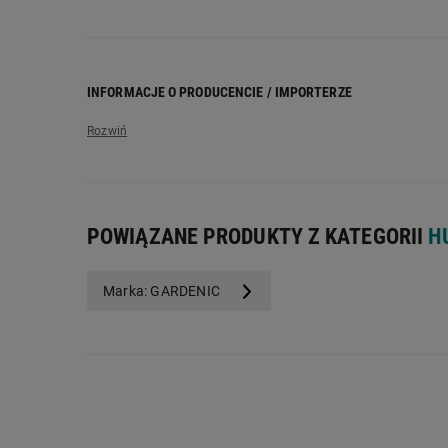
Informacja dotycząca bezpieczeństwa i inne dane (in
Liczba elementów:
6
INFORMACJE O PRODUCENCIE / IMPORTERZE
Nazwa producenta:
NAC
Adres producenta:
al. Krakowska 39, 05-090 Raszyn
Adres elektroniczny producenta:
serwis@nac.com.pl
POWIĄZANE PRODUKTY Z KATEGORII
H
Marka: GARDENIC