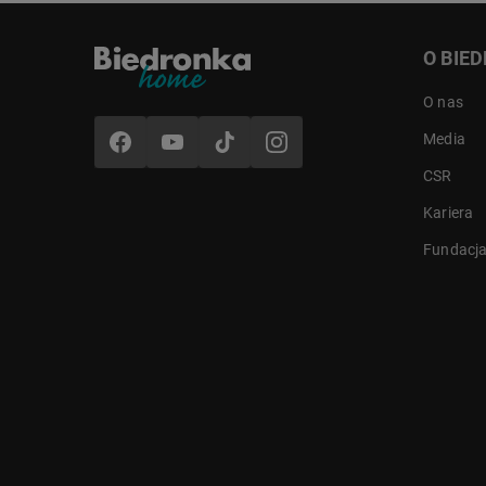
O BIE
O nas
Media
CSR
Kariera
Fundacj