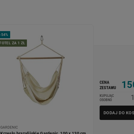
-
54%
FOTEL ZA 1 ZŁ
15
CENA
ZESTAWU
KUPUJĄC
OSOBNO
DODAJ DO KO
GARDENIC
Krzesło brazylijskie Gardenic, 100 x 130 cm,