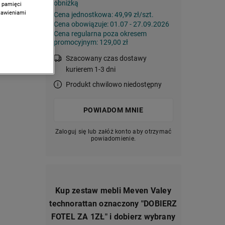
obniżką
w pamięci
stawieniami
Cena jednostkowa:
49,99 zł/szt.
Cena obowiązuje: 01.07 - 27.09.2026
mi
Cena regularna poza okresem
ietnie
promocyjnym: 129,00 zł
 z
Szacowany czas dostawy
ują się
kurierem 1-3 dni
Produkt chwilowo niedostępny
POWIADOM MNIE
Zaloguj się lub załóż konto aby otrzymać
powiadomienie.
Kup zestaw mebli Meven Valey
technorattan oznaczony "DOBIERZ
FOTEL ZA 1ZŁ" i dobierz wybrany