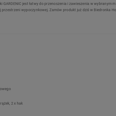
ijski GARDENIC jest łatwy do przenoszenia i zawieszenia w wybranym mi
j przestrzeni wypoczynkowej. Zamów produkt już dziś w Biedronka H
mowego
rążek, 2 x hak