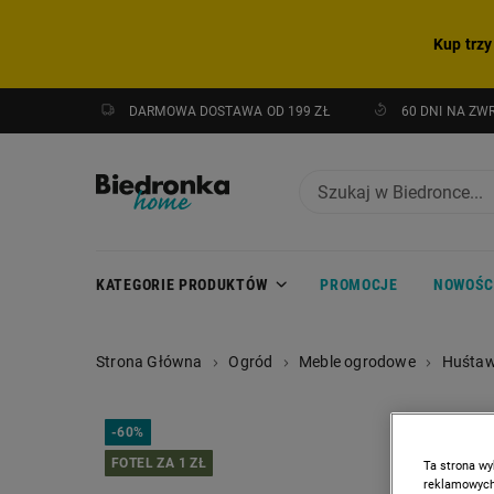
Kup trzy
DARMOWA DOSTAWA OD 199 ZŁ
60 DNI NA ZW
KATEGORIE PRODUKTÓW
PROMOCJE
NOWOŚC
Strona Główna
Ogród
Meble ogrodowe
Huśtawk
-
60%
FOTEL ZA 1 ZŁ
Ta strona wy
reklamowych,