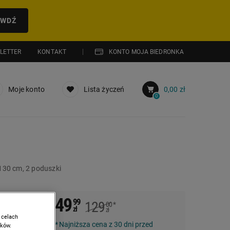
AWDŹ
LETTER
KONTAKT
KONTO MOJA BIEDRONKA
Moje konto
Lista życzeń
0,00 zł
0
 130 cm, 2 poduszki
49
99
129
00
*
ic,
zł
zł
 celach
Najniższa cena z 30 dni przed
ików.