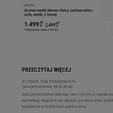
MEVEN
Zestaw mebli Meven Valey, technorattan,
sofa, stolik, 2 fotele
*
1.499
00
2.499
00
zł
zł
Najniższa cena z 30 dni
PRZECZYTAJ WIĘCEJ
ID
739430
EAN 5905842541276
Cena jednostkowa:
49,99 zł/szt.
Duża powierzchnia siedziska 100 x 130 cm i 2 miękkie
pozwalając wygodnie się odprężyć po całym dniu. Stabi
bezpieczna w codziennym użytkowaniu.