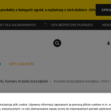
 produkty z kategorii ogród, a najtańszy z nich dobierz -30%
SPR
NEWS
ROT DLA ZALOGOWANYCH
100% BEZPIECZNE PŁATNOŚCI
I
HITY Z GAZETKI
i, hamaki, krzesła brazylijskie
Krzesło brazylijskie Gardenic, 100 x
GARDENIC
Krzesło brazylijskie Garden
korzystuje pliki cookie. Używamy informacji zapisanych za pomocą plików cookies m.in. w
 statystycznych i w celu dostosowania naszej strony do indywidualnych potrzeb użytkown