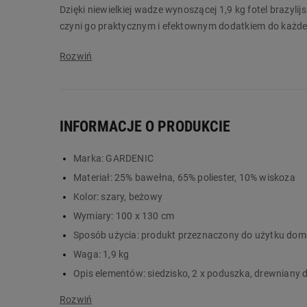
Dzięki niewielkiej wadze wynoszącej 1,9 kg fotel brazyl
czyni go praktycznym i efektownym dodatkiem do każde
Główne cechy:
krzesło brazylijskie z bawełny, poliestru i wiskozy
w zestawie z drewnianym drążkiem
2 miękkie poduszki w ciemnym szarym kolorze
INFORMACJE O PRODUKCIE
duża powierzchnia siedziska 100 x 130 cm
maksymalne obciążenie do 120 kg
Marka:
GARDENIC
niewielka waga całego kompletu
Materiał:
25% bawełna, 65% poliester, 10% wiskoza
Kolor:
szary, beżowy
Wymiary:
100 x 130 cm
Sposób użycia:
produkt przeznaczony do użytku do
Waga:
1,9 kg
Opis elementów:
siedzisko, 2 x poduszka, drewniany d
Okres gwarancji (lata):
2