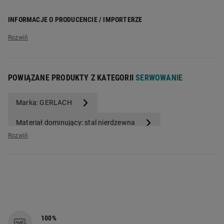
INFORMACJE O PRODUCENCIE / IMPORTERZE
Nazwa producenta:
Gerlach
Adres producenta:
ul. Braci Kobylańskich 41, 26-340 Drzewica
POWIĄZANE PRODUKTY Z KATEGORII
SERWOWANIE
Marka: GERLACH
Materiał dominujący: stal nierdzewna
Kolor dominujący: srebrny
Liczba elementów: 24
100%