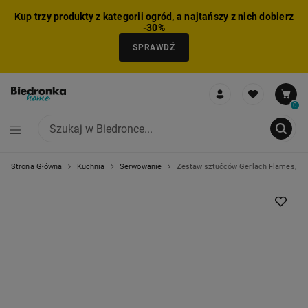
Kup trzy produkty z kategorii ogród, a najtańszy z nich dobierz
-30%
SPRAWDŹ
0
Strona Główna
Kuchnia
Serwowanie
Zestaw sztućców Gerlach Flames, 24 e
NIE MOŻNA BYŁO DODAĆ CAŁEGO ZESTAWU DO KOSZYKA
ZMNIEJSZONO LICZBĘ PRODUKTÓW
USUNIĘTO PRODUKT Z KOSZYKA
DODANO PRODUKT DO KOSZYKA
ZESTAW DODANY DO KOSZYKA