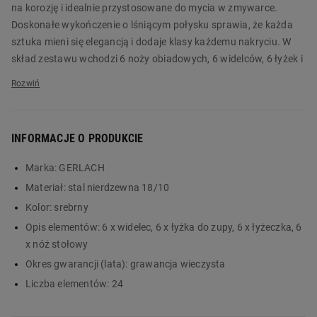
na korozję i idealnie przystosowane do mycia w zmywarce.
Doskonałe wykończenie o lśniącym połysku sprawia, że każda
sztuka mieni się elegancją i dodaje klasy każdemu nakryciu. W
skład zestawu wchodzi 6 noży obiadowych, 6 widelców, 6 łyżek i
6 łyżeczek do herbaty.
Sztućce GERLACH Flames objęte są wieczystą gwarancją i
poddawane surowym testom jakości. Design kolekcji doceniono
INFORMACJE O PRODUKCIE
prestiżową nagrodą Dobry Wzór 1995, co potwierdza jej
unikalność i wysoką jakość wykonania. Zamów produkt już dziś
Marka:
GERLACH
w Biedronka Home!
Materiał:
stal nierdzewna 18/10
Główne cechy:
Kolor:
srebrny
Opis elementów:
6 x widelec, 6 x łyżka do zupy, 6 x łyżeczka, 6
komplet sztućców ze stali nierdzewnej 18/10
x nóż stołowy
zestaw dla 6 osób z 24 elementami
niebanalny design z lśniącym wykończeniem
Okres gwarancji (lata):
grawancja wieczysta
charakterystyczny motyw płomienia na każdym elemencie
Liczba elementów:
24
sztućce z gwarancją wieczystą