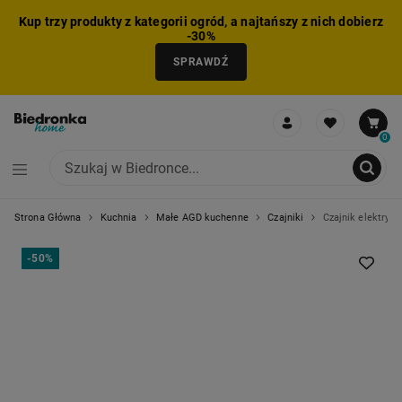
Kup trzy produkty z kategorii ogród, a najtańszy z nich dobierz
-30%
SPRAWDŹ
0
Strona Główna
Kuchnia
Małe AGD kuchenne
Czajniki
Czajnik elektrycz
NIE MOŻNA BYŁO DODAĆ CAŁEGO ZESTAWU DO KOSZYKA
ZMNIEJSZONO LICZBĘ PRODUKTÓW
USUNIĘTO PRODUKT Z KOSZYKA
DODANO PRODUKT DO KOSZYKA
ZESTAW DODANY DO KOSZYKA
-
50%