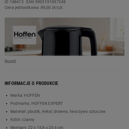
ID
748413
EAN 5903151097248
Cena jednostkowa:
89,00 zł/szt.
INFORMACJE O PRODUKCIE
Marka:
HOFFEN
Podmarka:
HOFFEN EXPERT
Materiał:
plastik, metal, drewno, tworzywo sztuczne
Czajnik elektryczny
Kolor:
czarny
Wymiary:
22 x 15,8 x 25,6 cm