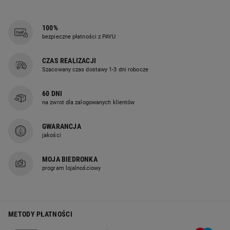
Wydajny silnik zapewnia efektywne
100%
usuwanie codziennych zabrudzeń
bezpieczne płatności z PAYU
z różnych powierzchni. Odkurzacz
sprawdzi się zarówno
CZAS REALIZACJI
Szacowany czas dostawy 1-3 dni robocze
na podłogach twardych, jak
i dywanach.
60 DNI
na zwrot dla zalogowanych klientów
GWARANCJA
jakości
Filtr EPA wielokrotnego użytku
MOJA BIEDRONKA
Filtr pomaga zatrzymywać drobne
program lojalnościowy
cząsteczki kurzu i zanieczyszczeń.
Możliwość wielokrotnego
użytkowania ułatwia eksploatację
METODY PŁATNOŚCI
i ogranicza koszty wymiany.