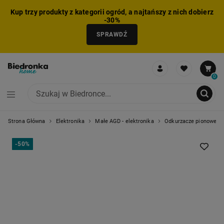
Kup trzy produkty z kategorii ogród, a najtańszy z nich dobierz
-30%
SPRAWDŹ
0
Strona Główna
Elektronika
Małe AGD - elektronika
Odkurzacze pionowe
NIE MOŻNA BYŁO DODAĆ CAŁEGO ZESTAWU DO KOSZYKA
ZMNIEJSZONO LICZBĘ PRODUKTÓW
USUNIĘTO PRODUKT Z KOSZYKA
DODANO PRODUKT DO KOSZYKA
ZESTAW DODANY DO KOSZYKA
-
50%