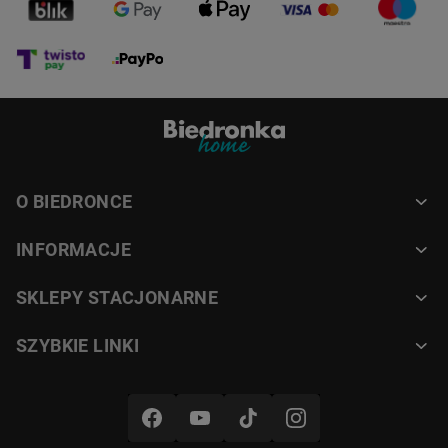
Pojemnik na kurz 400 ml
Praktyczny zbiornik pozwala
na wygodne sprzątanie bez
konieczności częstego opróżniania.
O BIEDRONCE
Jego opróżnianie jest szybkie
i wygodne.
INFORMACJE
SKLEPY STACJONARNE
Wyświetlacz LED z panelem
SZYBKIE LINKI
dotykowym
Nowoczesny panel zapewnia
intuicyjną obsługę urządzenia.