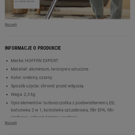
INFORMACJE O PRODUKCIE
Marka:
HOFFEN EXPERT
Materiał:
aluminium, tworzywo sztuczne
Kolor:
srebrny, czarny
Odkurzacz pionowy
Sposób użycia:
chronić przed wilgocią
Waga:
2,3 kg
bezprzewodowy
Opis elementów:
turboszczotka z podświetleniem LED,
HOFFEN Expert –
końcówka 2 w 1, końcówka szczelinowa, filtr EPA, filtr
siatkowy, uchwyt ścienny, zasilacz
wygodne sprzątanie
Typ wyświetlacza:
LED
Moc:
180 W