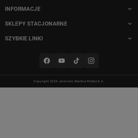
INFORMACJE
SKLEPY STACJONARNE
Wbudowany timer
SZYBKIE LINKI
Timer pomaga kontrolować czas
pracy urządzenia i zwiększa
wygodę użytkowania. Pozwala
łatwiej uzyskać odpowiedni poziom
opieczenia pieczywa.
Copyright 2026 Jeronimo Martins Polska S.A.
Łatwe utrzymanie czystości
Wyjmowana tacka na okruchy
umożliwia szybkie usuwanie resztek
pieczywa po zakończonym