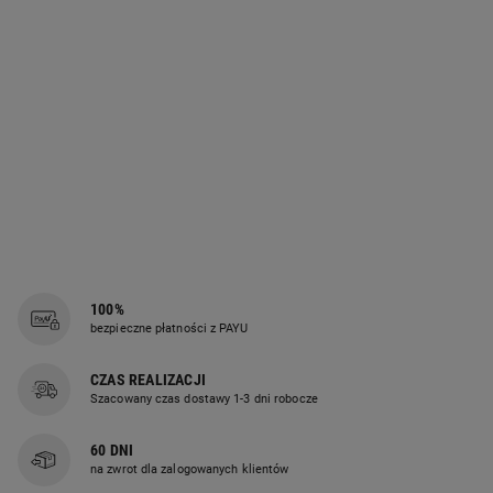
Dotykowy ekran z cyfrowym
wyświetlaczem
Nowoczesny panel sterowania
ułatwia obsługę tostera i szybki
wybór odpowiednich ustawień.
Cyfrowy wyświetlacz zwiększa
komfort codziennego użytkowania.
100%
bezpieczne płatności z PAYU
CZAS REALIZACJI
Szacowany czas dostawy 1-3 dni robocze
7 poziomów opiekania
60 DNI
Regulacja stopnia opiekania
na zwrot dla zalogowanych klientów
pozwala przygotować tosty