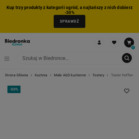
Kup trzy produkty z kategorii ogród, a najtańszy z nich dobierz
-30%
SPRAWDŹ
0
Strona Główna
Kuchnia
Małe AGD kuchenne
Tostery
Toster Hoffen Exp
NIE MOŻNA BYŁO DODAĆ CAŁEGO ZESTAWU DO KOSZYKA
ZMNIEJSZONO LICZBĘ PRODUKTÓW
USUNIĘTO PRODUKT Z KOSZYKA
DODANO PRODUKT DO KOSZYKA
ZESTAW DODANY DO KOSZYKA
-
50%