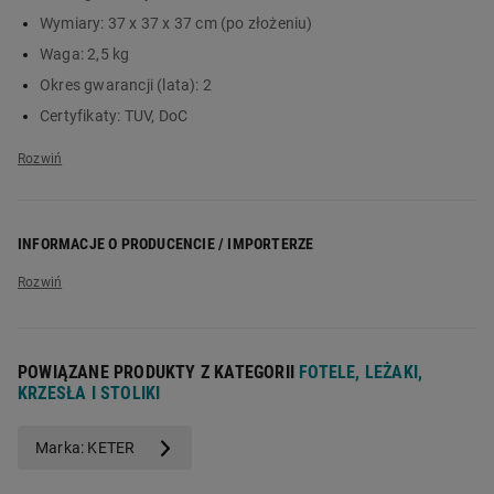
Główne cechy:
Wymiary:
37 x 37 x 37 cm (po złożeniu)
kompaktowy stolik do codziennego użytkowania
Waga:
2,5 kg
dodatkowa przestrzeń do organizacji akcesoriów
Okres gwarancji (lata):
2
nowoczesny wygląd dopasowany do różnych aranżacji
Certyfikaty:
TUV, DoC
idealny do stref wypoczynkowych na zewnątrz
Instrukcja obsługi:
tak
wygodne rozwiązanie do uporządkowania przestrzeni
Pojemność:
38,1 l
szybki montaż i komfort użytkowania
INFORMACJE O PRODUCENCIE / IMPORTERZE
Nazwa producenta:
Keter Hungary Kft.
Adres producenta:
Zsong-völgy 2, 4211 Ébes, Węgry
Nazwa importera:
Keter Poland Sp. z o.o.,
POWIĄZANE PRODUKTY Z KATEGORII
FOTELE, LEŻAKI,
Adres importera:
al. Jerozolimskie 212A, 02-486 Warszawa
KRZESŁA I STOLIKI
Marka: KETER