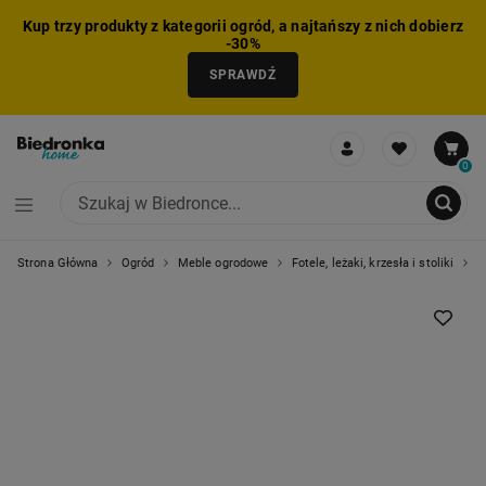
Kup trzy produkty z kategorii ogród, a najtańszy z nich dobierz
-30%
SPRAWDŹ
0
Strona Główna
Ogród
Meble ogrodowe
Fotele, leżaki, krzesła i stoliki
S
NIE MOŻNA BYŁO DODAĆ CAŁEGO ZESTAWU DO KOSZYKA
ZMNIEJSZONO LICZBĘ PRODUKTÓW
USUNIĘTO PRODUKT Z KOSZYKA
DODANO PRODUKT DO KOSZYKA
ZESTAW DODANY DO KOSZYKA