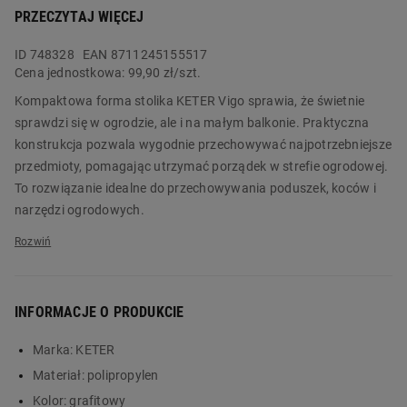
PRZECZYTAJ WIĘCEJ
ID
748328
EAN 8711245155517
Cena jednostkowa:
99,90 zł/szt.
Kompaktowa forma stolika KETER Vigo sprawia, że świetnie
sprawdzi się w ogrodzie, ale i na małym balkonie. Praktyczna
konstrukcja pozwala wygodnie przechowywać najpotrzebniejsze
przedmioty, pomagając utrzymać porządek w strefie ogrodowej.
To rozwiązanie idealne do przechowywania poduszek, koców i
narzędzi ogrodowych.
Nowoczesny design sprawia, że model dobrze komponuje się z
różnymi stylami aranżacji zewnętrznych. Łatwy montaż oraz
wygodne użytkowanie czynią go praktycznym wyborem dla osób
INFORMACJE O PRODUKCIE
poszukujących połączenia estetyki, komfortu oraz
funkcjonalności. Stolik ma pojemność 38 l, dzięki czemu
Marka:
KETER
zmieszczą się w nim ogrodowe akcesoria, narzędzia do grilla lub
Materiał:
polipropylen
ciepłe koce. Zamów produkt już dziś w Biedronka Home!
Kolor:
grafitowy