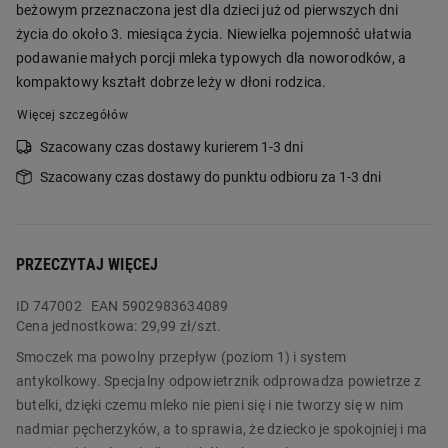
beżowym przeznaczona jest dla dzieci już od pierwszych dni
życia do około 3. miesiąca życia. Niewielka pojemność ułatwia
podawanie małych porcji mleka typowych dla noworodków, a
kompaktowy kształt dobrze leży w dłoni rodzica.
Więcej szczegółów
Szacowany czas dostawy kurierem 1-3 dni
Szacowany czas dostawy do punktu odbioru za 1-3 dni
PRZECZYTAJ WIĘCEJ
ID
747002
EAN 5902983634089
Cena jednostkowa:
29,99 zł/szt.
Smoczek ma powolny przepływ (poziom 1) i system
antykolkowy. Specjalny odpowietrznik odprowadza powietrze z
butelki, dzięki czemu mleko nie pieni się i nie tworzy się w nim
nadmiar pęcherzyków, a to sprawia, że dziecko je spokojniej i ma