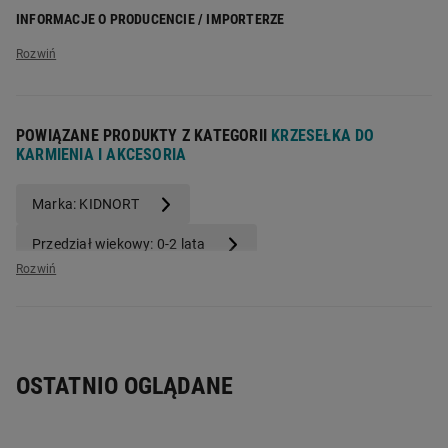
szczegóły produktu):
Używać zgodnie z dołączoną instrukcją i
silikon medyczny i PU bez BPA, ftalanów i PVC
INFORMACJE O PRODUCENCIE / IMPORTERZE
oznakownaiem na produkcie oraz pod nadzorem osoby
możliwość sterylizacji butelki
Nazwa producenta:
mPTech Sp. z o.o.
dorosłej.
Adres producenta:
ul. Nowogrodzka 31, 00-511 Warszawa
Pojemność:
150 ml
POWIĄZANE PRODUKTY Z KATEGORII
KRZESEŁKA DO
KARMIENIA I AKCESORIA
Marka: KIDNORT
Przedział wiekowy: 0-2 lata
OSTATNIO OGLĄDANE