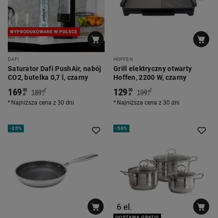
DAFI
HOFFEN
Saturator Dafi PushAir, nabój
Grill elektryczny otwarty
CO2, butelka 0,7 l, czarny
Hoffen, 2200 W, czarny
169
129
*
*
00
00
189
199
00
00
zł
zł
zł
zł
Najniższa cena z 30 dni
Najniższa cena z 30 dni
-
25%
-
50%
DOSTAWA GRATIS