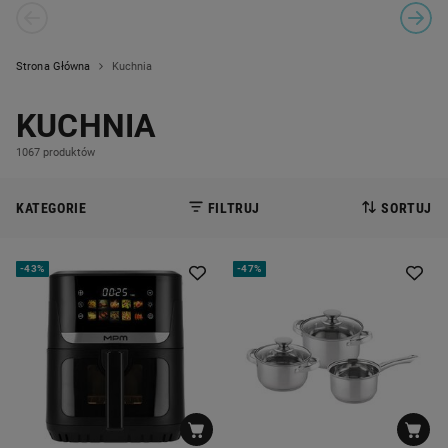
PREVIOUS SLIDE
CAROUSEL NAVIGATION
NEXT
Strona Główna
Kuchnia
KUCHNIA
1067 produktów
KATEGORIE
FILTRUJ
SORTUJ
-
43%
-
47%