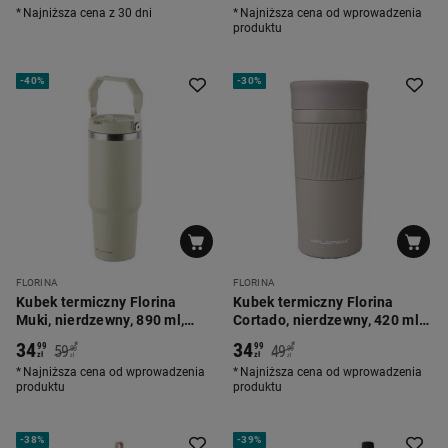
Najniższa cena z 30 dni
Najniższa cena od wprowadzenia
produktu
-
40%
-
30%
FLORINA
FLORINA
Kubek termiczny Florina
Kubek termiczny Florina
Muki, nierdzewny, 890 ml,
Cortado, nierdzewny, 420 ml,
limonkowy
ciemnobeżowy
34
34
*
*
99
99
59
49
90
99
zł
zł
zł
zł
Najniższa cena od wprowadzenia
Najniższa cena od wprowadzenia
produktu
produktu
-
38%
-
39%