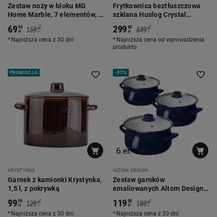
Zestaw noży w bloku MG
Frytkownica beztłuszczowa
Home Marble, 7 elementów, z
szklana Huslog Crystal
nożyczkami
Steam, 1300 W, 4,2 l, z funkcją
69
299
*
*
90
00
159
449
00
00
pary, zielona
zł
zł
zł
zł
Najniższa cena z 30 dni
Najniższa cena od wprowadzenia
produktu
PROMOCJA
-
37%
KRYSTYNKA
ALTOM DESIGN
Garnek z kamionki Krystynka,
Zestaw garnków
1,5 l, z pokrywką
emaliowanych Altom Design,
6 elementów, granatowe
99
119
*
*
00
00
129
189
00
00
zł
zł
zł
zł
Najniższa cena z 30 dni
Najniższa cena z 30 dni