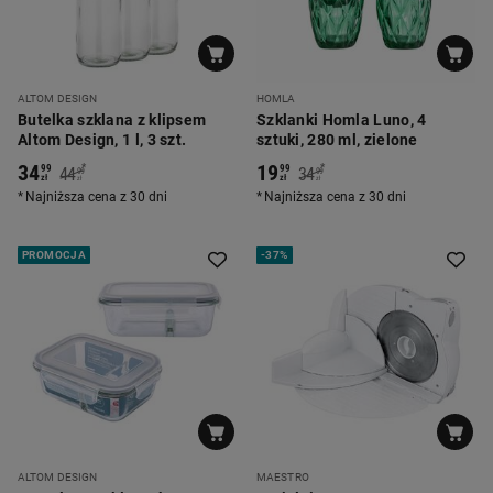
ALTOM DESIGN
HOMLA
Butelka szklana z klipsem
Szklanki Homla Luno, 4
Altom Design, 1 l, 3 szt.
sztuki, 280 ml, zielone
34
19
*
*
99
99
44
34
99
99
zł
zł
zł
zł
Najniższa cena z 30 dni
Najniższa cena z 30 dni
PROMOCJA
-
37%
ALTOM DESIGN
MAESTRO