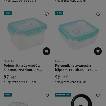
Najniższa cena z 30 dni
Najniższa cena z 30 dni
-
33%
-
33%
KEEEPER
KEEEPER
Pojemnik na żywność z
Pojemnik na żywność z
klipsem, PP/tritan, 0,7L,
klipsem, PP/tritan, 1,15L,
seledynowy
seledynowy
9
9
*
*
99
99
14
14
99
99
zł
zł
zł
zł
Najniższa cena z 30 dni
Najniższa cena z 30 dni
-
30%
PROMOCJA