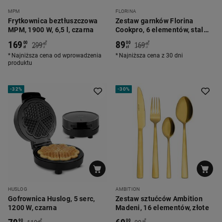
MPM
FLORINA
Frytkownica beztłuszczowa
Zestaw garnków Florina
MPM, 1900 W, 6,5 l, czarna
Cookpro, 6 elementów, stal
nierdzewna
169
89
*
*
00
00
299
169
00
00
zł
zł
zł
zł
Najniższa cena od wprowadzenia
Najniższa cena z 30 dni
produktu
-
32%
-
30%
HUSLOG
AMBITION
Gofrownica Huslog, 5 serc,
Zestaw sztućców Ambition
1200 W, czarna
Madeni, 16 elementów, złote
*
*
90
00
00
00