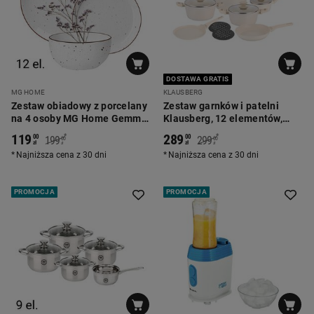
DOSTAWA GRATIS
MG HOME
KLAUSBERG
Zestaw obiadowy z porcelany
Zestaw garnków i patelni
na 4 osoby MG Home Gemma,
Klausberg, 12 elementów,
12 elementów, biały
aluminium z powłoką
119
289
*
*
00
00
199
299
00
00
marmurkową, 2 podkładki
zł
zł
zł
zł
Najniższa cena z 30 dni
Najniższa cena z 30 dni
PROMOCJA
PROMOCJA