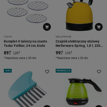
TADAR
MELLERWARE
Komplet 4 talerzy na ciasto
Czajnik elektryczny stalowy
Tadar Folklor, 24 cm, białe
Mellerware Spring, 1,8 l, 2200
W, żółty
89
99
*
*
90
00
129
119
00
00
zł
zł
zł
zł
Najniższa cena z 30 dni
Najniższa cena z 30 dni
-
44%
PROMOCJA