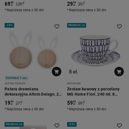
69
29
*
*
90
99
139
39
00
99
zł
zł
zł
zł
Najniższa cena z 30 dni
Najniższa cena z 30 dni
-
28%
PROMOCJA
ZOSTAŁO 7 szt.
ALTOM DESIGN
MG HOME
Patera drewniana
Zestaw kawowy z porcelany
dekoracyjna Altom Deisgn, 2
MG Home Fiori, 240 ml, 8
sztuki, z uszami królika
elementów
19
59
*
*
99
90
27
69
99
90
zł
zł
zł
zł
Najniższa cena z 30 dni
Najniższa cena z 30 dni
PROMOCJA
-
53%