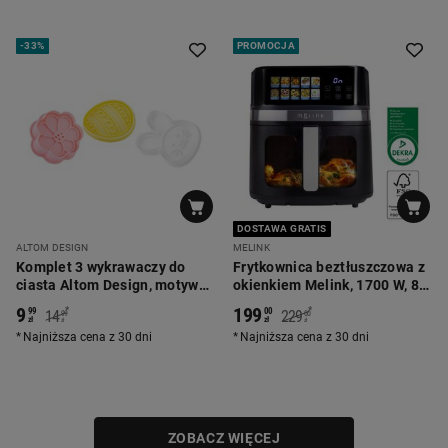
-
33%
PROMOCJA
DOSTAWA GRATIS
ALTOM DESIGN
MELINK
Komplet 3 wykrawaczy do
Frytkownica beztłuszczowa z
ciasta Altom Design, motyw
okienkiem Melink, 1700 W, 8,6
wielkanocny, ze stempelkami
l, czarna
9
199
*
*
99
00
14
229
99
00
zł
zł
zł
zł
Najniższa cena z 30 dni
Najniższa cena z 30 dni
ZOBACZ WIĘCEJ