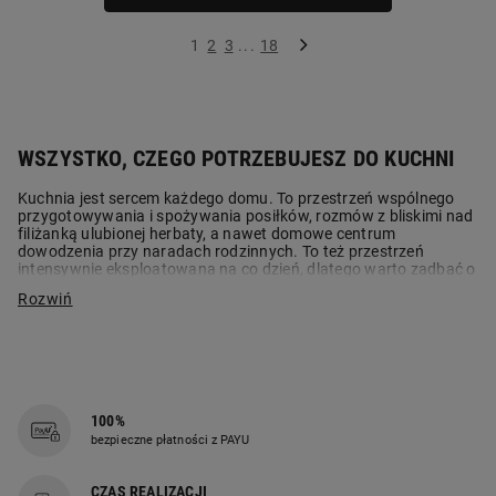
1
2
3
...
18
WSZYSTKO, CZEGO POTRZEBUJESZ DO KUCHNI
Kuchnia jest sercem każdego domu. To przestrzeń wspólnego
przygotowywania i spożywania posiłków, rozmów z bliskimi nad
filiżanką ulubionej herbaty, a nawet domowe centrum
dowodzenia przy naradach rodzinnych. To też przestrzeń
intensywnie eksploatowana na co dzień, dlatego warto zadbać o
jej funkcjonalne wyposażenie, wybierając naczynia, sprzęt i
akcesoria kuchenne dobrej jakości.
SPRZĘTY KUCHENNE – JAK MAŁE AGD
POMAGAJĄ W KUCHNI
Małe AGD kuchenne
, czyli
frytkownice, roboty
100%
kuchenne
lub
miksery
to urządzenia, bez których nie
bezpieczne płatności z PAYU
wyobrażamy sobie codziennego gotowania. Wpisały się w
standard wyposażenia każdej kuchni, ułatwiając przygotowanie
posiłków, gotowanie i pieczenie. Dlatego wybierając te
CZAS REALIZACJI