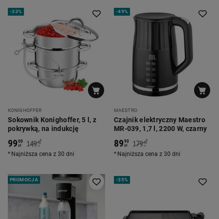
-
33%
-
49%
KONIGHOFFER
MAESTRO
Sokownik Konighoffer, 5 l, z
Czajnik elektryczny Maestro
pokrywką, na indukcję
MR-039, 1,7 l, 2200 W, czarny
99
89
*
*
00
90
149
179
00
00
zł
zł
zł
zł
Najniższa cena z 30 dni
Najniższa cena z 30 dni
PROMOCJA
-
35%