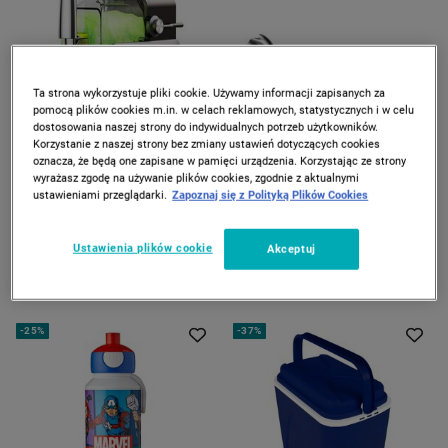
Ta strona wykorzystuje pliki cookie. Używamy informacji zapisanych za
pomocą plików cookies m.in. w celach reklamowych, statystycznych i w celu
dostosowania naszej strony do indywidualnych potrzeb użytkowników.
Korzystanie z naszej strony bez zmiany ustawień dotyczących cookies
oznacza, że będą one zapisane w pamięci urządzenia. Korzystając ze strony
DOSTAWA GRATIS
wyrażasz zgodę na używanie plików cookies, zgodnie z aktualnymi
INOVIVA
BERLINGERHAUS
ustawieniami przeglądarki.
Zapoznaj się z Polityką Plików Cookies
Maszyna do mrożonych
Blender ręczny BerlingerHaus
napojów Inoviva Slushie S2.2,
Aquamarine, 500 W, funkcja
2,6 l, szara
Turbo, niebieski
Ustawienia plików cookie
Akceptuj
699
89
*
*
00
00
799
99
00
00
zł
zł
zł
zł
Najniższa cena z 30 dni
Najniższa cena z 30 dni
-
25%
-
37%