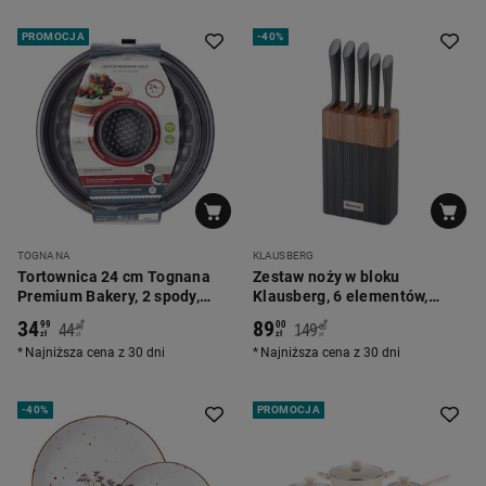
PROMOCJA
-
40%
TOGNANA
KLAUSBERG
Tortownica 24 cm Tognana
Zestaw noży w bloku
Premium Bakery, 2 spody,
Klausberg, 6 elementów,
szara
grafitowy
34
89
*
*
99
00
44
149
99
00
zł
zł
zł
zł
Najniższa cena z 30 dni
Najniższa cena z 30 dni
-
40%
PROMOCJA