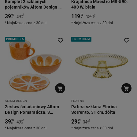
Komplet 2 szklanych
Krajalnica Maestro MR-590,
pojemników Altom Design,
400 W, biała
650 ml, 2 komory, prostokątne
39
119
*
*
99
00
49
189
99
00
zł
zł
zł
zł
Najniższa cena z 30 dni
Najniższa cena z 30 dni
PROMOCJA
PROMOCJA
ALTOM DESIGN
FLORINA
Zestaw śniadaniowy Altom
Patera szklana Florina
Design Pomarańcza, 3
Sorrento, 31 cm, żółta
elementy
39
29
*
*
99
99
49
34
99
99
zł
zł
zł
zł
Najniższa cena z 30 dni
Najniższa cena z 30 dni