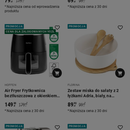
79
69
119
99
zł
zł
zł
zł
Najniższa cena od wprowadzenia
Najniższa cena z 30 dni
produktu
PROMOCJA
PROMOCJA
CENA DLA ZALOGOWANYCH 95ZŁ
HOFFEN
FLORINA
Air Fryer Frytkownica
Zestaw miska do sałaty z 2
beztłuszczowa z okienkiem
łyżkami Adria, biały, na
Hoffen, 1550 W, 5 l, czarna
podstawce
149
89
*
*
00
90
179
99
00
00
zł
zł
zł
zł
Najniższa cena z 30 dni
Najniższa cena z 30 dni
PROMOCJA
PROMOCJA