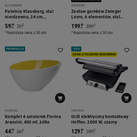
KLAUSBERG
ZWIEGER
Patelnia Klausberg, stal
Zestaw garnków Zwieger
nierdzewna, 24 cm,
Lovro, 6 elementów, stal
konstrukcja Triply
nierdzewna
59
199
*
*
90
00
79
399
90
00
zł
zł
zł
zł
Najniższa cena z 30 dni
Najniższa cena z 30 dni
PROMOCJA
-
35%
CENA Z FOLDERU BIEDRONKI
FLORINA
HOFFEN
Komplet 4 salaterek Florina
Grill elektryczny kontaktowy
Arancini, 400 ml, żółte
Hoffen, 2000 W, czarny
44
129
*
*
99
00
54
199
99
00
zł
zł
zł
zł