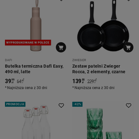
DAFI
ZWIEGER
Butelka termiczna Dafi Easy,
Zestaw patelni Zwieger
490 ml, latte
Rocca, 2 elementy, czarne
39
139
*
*
99
00
64
229
90
00
zł
zł
zł
zł
Najniższa cena z 30 dni
Najniższa cena z 30 dni
PROMOCJA
-
42%