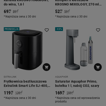
Karafka KROSNO HARMONY,
Komplet 6 kieliszków
do wina, 1,6 l
KROSNO MIXOLOGY, 270 ml,
do margarity
69
52
*
*
90
99
89
59
90
90
zł
zł
zł
zł
Najniższa cena z 30 dni
Najniższa cena z 30 dni
PROMOCJA
-
43%
EXTRALINK
AQUAPHOR
Frytkownica beztłuszczowa
Saturator Aquaphor Primo,
Extralink Smart Life SJ-400, 4
butelka 1 l, nabój CO2, szary
l, 1300 W, czarna
119
169
*
*
00
00
139
299
00
00
zł
zł
zł
zł
Najniższa cena z 30 dni
Najniższa cena od wprowadzenia
produktu