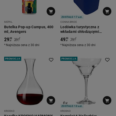
ZOSTAŁO 17 szt.
MEPAL
CONNABRIDE
Butelka Pop-up Campus, 400
Lodówka turystyczna z
ml, Avengers
wkładami chłodzącymi
Connabride, 24 l, granatowa
29
49
*
*
99
99
39
79
99
90
zł
zł
zł
zł
Najniższa cena z 30 dni
Najniższa cena z 30 dni
PROMOCJA
PROMOCJA
ZOSTAŁO 10 szt.
KROSNO
KROSNO