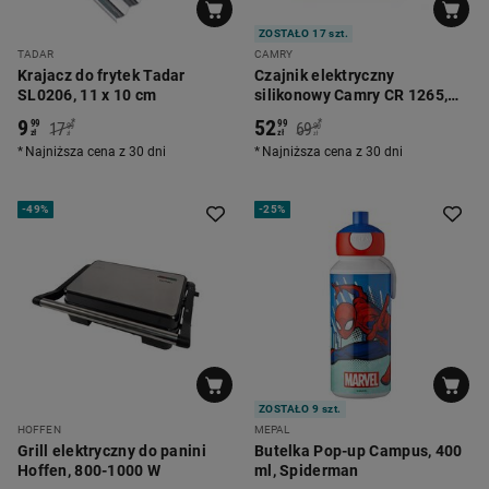
ZOSTAŁO 17 szt.
TADAR
CAMRY
Krajacz do frytek Tadar
Czajnik elektryczny
SL0206, 11 x 10 cm
silikonowy Camry CR 1265,
0,5 l, 750 W, składany
9
52
*
*
99
99
17
69
99
90
zł
zł
zł
zł
Najniższa cena z 30 dni
Najniższa cena z 30 dni
-
49%
-
25%
ZOSTAŁO 9 szt.
HOFFEN
MEPAL
Grill elektryczny do panini
Butelka Pop-up Campus, 400
Hoffen, 800-1000 W
ml, Spiderman