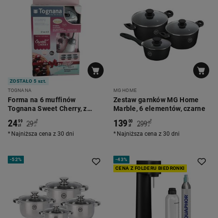
ZOSTAŁO 5 szt.
TOGNANA
MG HOME
Forma na 6 muffinów
Zestaw garnków MG Home
Tognana Sweet Cherry, z
Marble, 6 elementów, czarne
rękawem do dekoracji,
24
139
*
*
99
00
29
299
99
00
bordowa
zł
zł
zł
zł
Najniższa cena z 30 dni
Najniższa cena z 30 dni
-
52%
-
43%
CENA Z FOLDERU BIEDRONKI