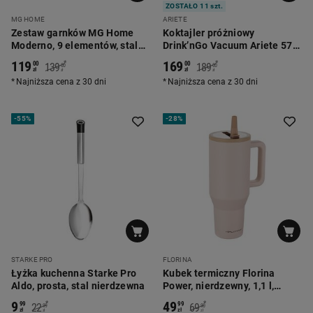
ZOSTAŁO 11 szt.
MG HOME
ARIETE
Zestaw garnków MG Home
Koktajler próżniowy
Moderno, 9 elementów, stal
Drink’nGo Vacuum Ariete 572,
nierdzewna
2 bidony
119
169
*
*
00
00
139
189
00
00
zł
zł
zł
zł
Najniższa cena z 30 dni
Najniższa cena z 30 dni
-
55%
-
28%
STARKE PRO
FLORINA
Łyżka kuchenna Starke Pro
Kubek termiczny Florina
Aldo, prosta, stal nierdzewna
Power, nierdzewny, 1,1 l,
beżowy
9
49
*
*
99
99
22
69
99
90
zł
zł
zł
zł