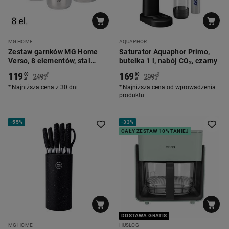
MG HOME
AQUAPHOR
Zestaw garnków MG Home
Saturator Aquaphor Primo,
Verso, 8 elementów, stal
butelka 1 l, nabój CO₂, czarny
nierdzewna
119
169
*
*
00
00
249
299
00
00
zł
zł
zł
zł
Najniższa cena z 30 dni
Najniższa cena od wprowadzenia
produktu
-
55%
-
33%
CAŁY ZESTAW 10% TANIEJ
DOSTAWA GRATIS
MG HOME
HUSLOG