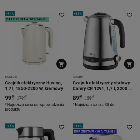
-
44%
-
44%
CAŁY ZESTAW 10% TANIEJ
HUSLOG
CAMRY
Czajnik elektryczny Huslog,
Czajnik elektryczny stalowy
1,7 l, 1850-2200 W, kremowy
Camry CR 1291, 1,7 l, 2200 W,
z regulacją temperatury
99
89
*
*
00
00
179
159
00
00
zł
zł
zł
zł
Najniższa cena od wprowadzenia
Najniższa cena z 30 dni
produktu
-
25%
-
44%
KUP ZESTAW -10 % TANIEJ