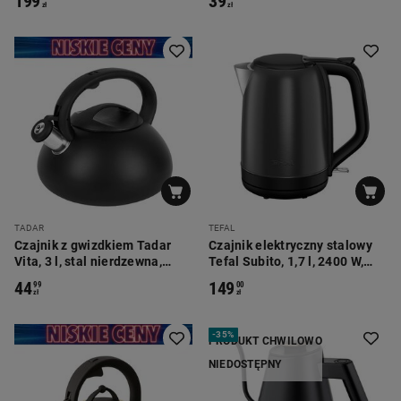
199
39
zł
zł
TADAR
TEFAL
Czajnik z gwizdkiem Tadar
Czajnik elektryczny stalowy
Vita, 3 l, stal nierdzewna,
Tefal Subito, 1,7 l, 2400 W,
czarny
czarny
44
149
99
00
zł
zł
-
35%
PRODUKT CHWILOWO
NIEDOSTĘPNY