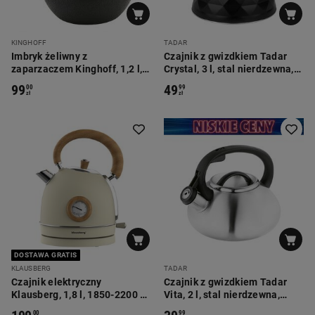
KINGHOFF
TADAR
Imbryk żeliwny z
Czajnik z gwizdkiem Tadar
zaparzaczem Kinghoff, 1,2 l,
Crystal, 3 l, stal nierdzewna,
czarny
czarny mat
99
49
00
99
zł
zł
DOSTAWA GRATIS
KLAUSBERG
TADAR
Czajnik elektryczny
Czajnik z gwizdkiem Tadar
Klausberg, 1,8 l, 1850-2200 W,
Vita, 2 l, stal nierdzewna,
z termometrem
srebrny
00
99