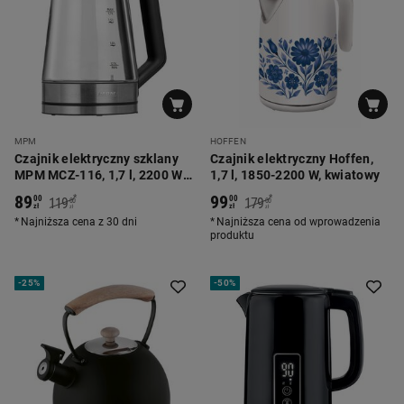
MPM
HOFFEN
Czajnik elektryczny szklany
Czajnik elektryczny Hoffen,
MPM MCZ-116, 1,7 l, 2200 W,
1,7 l, 1850-2200 W, kwiatowy
z regulacją temperatury
89
99
*
*
00
00
119
179
00
00
zł
zł
zł
zł
Najniższa cena z 30 dni
Najniższa cena od wprowadzenia
produktu
-
25%
-
50%