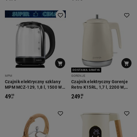
drewna
DOSTAWA GRATIS
MPM
GORENJE
Czajnik elektryczny szklany
Czajnik elektryczny Gorenje
MPM MCZ-129, 1,8 l, 1500 W,
Retro K15RL, 1,7 l, 2200 W,
z podświetleniem
kremowy
49
249
99
00
zł
zł