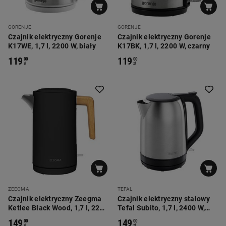
GORENJE
GORENJE
Czajnik elektryczny Gorenje
Czajnik elektryczny Gorenje
K17WE, 1,7 l, 2200 W, biały
K17BK, 1,7 l, 2200 W, czarny
119
119
00
00
zł
zł
ZEEGMA
TEFAL
Czajnik elektryczny Zeegma
Czajnik elektryczny stalowy
Ketlee Black Wood, 1,7 l, 2200
Tefal Subito, 1,7 l, 2400 W,
W, z uchwytem z imitacji
srebrny
149
149
00
00
zł
zł