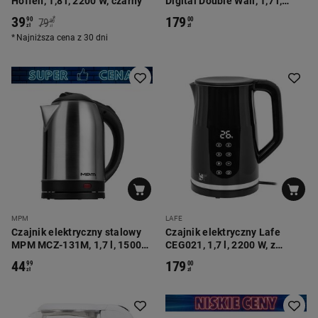
Hoffen, 1,8 l, 2200 W, czarny
Digital Double Wall, 1,7 l,
2200 W, z wyświetlaczem i
39
179
*
90
00
79
90
termoregulacją
zł
zł
zł
Najniższa cena z 30 dni
MPM
LAFE
Czajnik elektryczny stalowy
Czajnik elektryczny Lafe
MPM MCZ-131M, 1,7 l, 1500
CEG021, 1,7 l, 2200 W, z
W, srebrny
regulacją temperatury i
44
179
99
00
podwójnymi ściankami
zł
zł