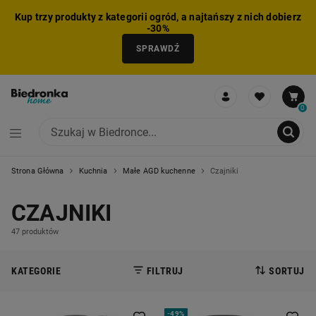
Kup trzy produkty z kategorii ogród, a najtańszy z nich dobierz
-30%
SPRAWDŹ
0
Strona Główna
Kuchnia
Małe AGD kuchenne
Czajniki
NIE MOŻNA BYŁO DODAĆ CAŁEGO ZESTAWU DO KOSZYKA
ZMNIEJSZONO LICZBĘ PRODUKTÓW
USUNIĘTO PRODUKT Z KOSZYKA
DODANO PRODUKT DO KOSZYKA
ZESTAW DODANY DO KOSZYKA
CZAJNIKI
47 produktów
KATEGORIE
FILTRUJ
SORTUJ
-
49%