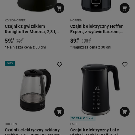
KONIGHOFFER
HOFFEN
Czajnik z gwizdkiem
Czajnik elektryczny Hoffen
Konighoffer Morena, 2,3 l,
Expert, z wyświetlaczem,
drewniana rączka
2200 W, czarny
59
89
*
*
99
00
79
179
99
00
zł
zł
zł
zł
Najniższa cena z 30 dni
Najniższa cena z 30 dni
-
50%
ZOSTAŁO 1 szt.
HOFFEN
LAFE
Czajnik elektryczny szklany
Czajnik elektryczny Lafe