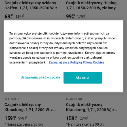
Czajnik elektryczny szklany
Czajnik elektryczny Huslog,
Hoffen, 1,7 l, 1850-2200 W, z
1,7 l, 1850-2200 W, zielony
podświetleniem
69
99
*
*
90
00
119
179
00
00
zł
zł
zł
zł
Najniższa cena z 30 dni
Najniższa cena od wprowadzenia
produktu
Ta strona wykorzystuje pliki cookie. Używamy informacji zapisanych za
pomocą plików cookies m.in. w celach reklamowych, statystycznych i w celu
-
30%
-
30%
dostosowania naszej strony do indywidualnych potrzeb użytkowników.
Korzystanie z naszej strony bez zmiany ustawień dotyczących cookies
oznacza, że będą one zapisane w pamięci urządzenia. Korzystając ze strony
wyrażasz zgodę na używanie plików cookies, zgodnie z aktualnymi
ustawieniami przeglądarki.
Zapoznaj się z Polityką Plików Cookies
Ustawienia plików cookie
Akceptuj
KLAUSBERG
KLAUSBERG
Czajnik elektryczny
Czajnik elektryczny
Klausberg, 1,7 l, 2200 W, z
Klausberg, 1,7 l, 2200 W, z
regulacją temperatury, czarny
regulacją temperatury,
159
159
*
*
00
00
229
229
00
00
beżowy
zł
zł
zł
zł
Najniższa cena z 30 dni
Najniższa cena z 30 dni