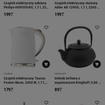
Czajnik elektryczny szklany
Czajnik elektryczny stalowy
Philips HD9339/80, 1,7 l, 2200
Adler AD 1295G, 1,7 l, 2200 W,
W
z regulacją temperatury
199
199
00
00
zł
zł
TAURUS
KINGHOFF
Czajnik elektryczny Taurus
Imbryk żeliwny z
Fusion Wave, 2200 W, 1,7 l,
zaparzaczem Kinghoff, 0,85 l,
biały
czarny
179
89
00
90
zł
zł