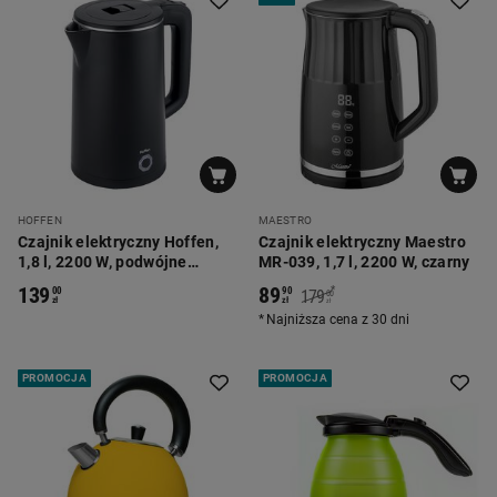
HOFFEN
MAESTRO
Czajnik elektryczny Hoffen,
Czajnik elektryczny Maestro
1,8 l, 2200 W, podwójne
MR-039, 1,7 l, 2200 W, czarny
ścianki, czarny
139
89
*
00
90
179
00
zł
zł
zł
Najniższa cena z 30 dni
PROMOCJA
PROMOCJA