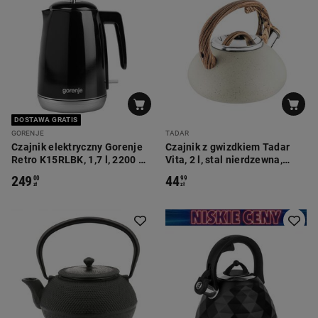
DOSTAWA GRATIS
GORENJE
TADAR
Czajnik elektryczny Gorenje
Czajnik z gwizdkiem Tadar
Retro K15RLBK, 1,7 l, 2200 W,
Vita, 2 l, stal nierdzewna,
czarny
kremowy
249
44
00
99
zł
zł