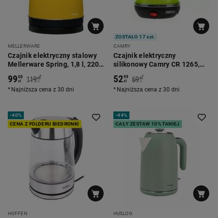
ZOSTAŁO 17 szt.
MELLERWARE
CAMRY
Czajnik elektryczny stalowy
Czajnik elektryczny
Mellerware Spring, 1,8 l, 2200
silikonowy Camry CR 1265,
W, żółty
0,5 l, 750 W, składany
99
52
*
*
00
99
119
69
00
90
zł
zł
zł
zł
Najniższa cena z 30 dni
Najniższa cena z 30 dni
-
40%
-
44%
CENA Z FOLDERU BIEDRONKI
CAŁY ZESTAW 10% TANIEJ
HOFFEN
HUSLOG