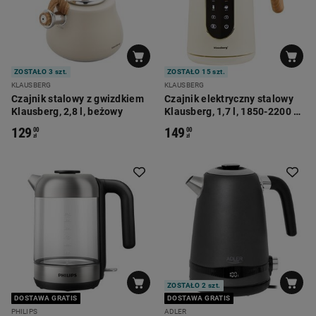
ZOSTAŁO 3 szt.
ZOSTAŁO 15 szt.
KLAUSBERG
KLAUSBERG
Czajnik stalowy z gwizdkiem
Czajnik elektryczny stalowy
Klausberg, 2,8 l, beżowy
Klausberg, 1,7 l, 1850-2200 W,
z regulacją temperatury
129
149
00
00
zł
zł
ZOSTAŁO 2 szt.
DOSTAWA GRATIS
DOSTAWA GRATIS
PHILIPS
ADLER