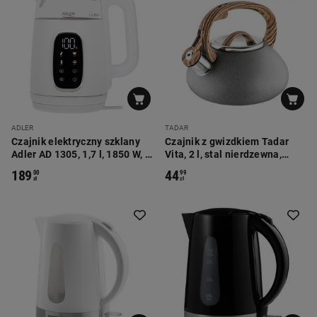
ADLER
TADAR
Czajnik elektryczny szklany
Czajnik z gwizdkiem Tadar
Adler AD 1305, 1,7 l, 1850 W, z
Vita, 2 l, stal nierdzewna,
regulacją temperatury i
szary
189
44
00
99
wyświetlaczem LED, biały
zł
zł