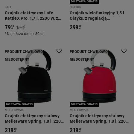
DOSTAWA GRATIS
LAFE
OLAYKS
Czajnik elektryczny Lafe
Czajnik wielofunkcyjny 1,5 l
KettleX Pro, 1,7 l, 2200 W, z
Olayks, z regulacją
regulacją temperatury
temperatury
79
299
*
90
00
169
00
zł
zł
zł
Najniższa cena z 30 dni
PRODUKT CHWILOWO
PRODUKT CHWILOWO
NIEDOSTĘPNY
NIEDOSTĘPNY
DOSTAWA GRATIS
DOSTAWA GRATIS
MELLERWARE
MELLERWARE
Czajnik elektryczny stalowy
Czajnik elektryczny stalowy
Mellerware Spring, 1,8 l, 2200
Mellerware Spring, 1,8 l, 2200
W, czarny
W, czerwony
219
219
00
00
zł
zł