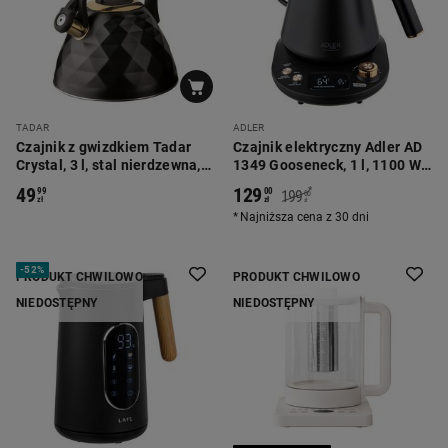
TADAR
ADLER
Czajnik z gwizdkiem Tadar
Czajnik elektryczny Adler AD
Crystal, 3 l, stal nierdzewna,
1349 Gooseneck, 1 l, 1100 W,
czarny mat, złote elementy
z regulacją temperatury
49
129
*
99
00
199
00
zł
zł
zł
Najniższa cena z 30 dni
-
52%
PRODUKT CHWILOWO
PRODUKT CHWILOWO
NIEDOSTĘPNY
NIEDOSTĘPNY