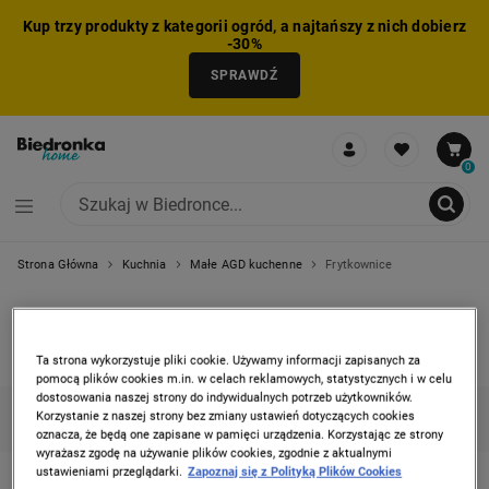
Kup trzy produkty z kategorii ogród, a najtańszy z nich dobierz
-30%
SPRAWDŹ
0
Strona Główna
Kuchnia
Małe AGD kuchenne
Frytkownice
NIE MOŻNA BYŁO DODAĆ CAŁEGO ZESTAWU DO KOSZYKA
ZMNIEJSZONO LICZBĘ PRODUKTÓW
USUNIĘTO PRODUKT Z KOSZYKA
DODANO PRODUKT DO KOSZYKA
ZESTAW DODANY DO KOSZYKA
FRYTKOWNICE
2 produkty
Ta strona wykorzystuje pliki cookie. Używamy informacji zapisanych za
pomocą plików cookies m.in. w celach reklamowych, statystycznych i w celu
dostosowania naszej strony do indywidualnych potrzeb użytkowników.
Korzystanie z naszej strony bez zmiany ustawień dotyczących cookies
KATEGORIE
FILTRUJ
(2)
SORTUJ
oznacza, że będą one zapisane w pamięci urządzenia. Korzystając ze strony
wyrażasz zgodę na używanie plików cookies, zgodnie z aktualnymi
ustawieniami przeglądarki.
Zapoznaj się z Polityką Plików Cookies
HOFFEN
Inne