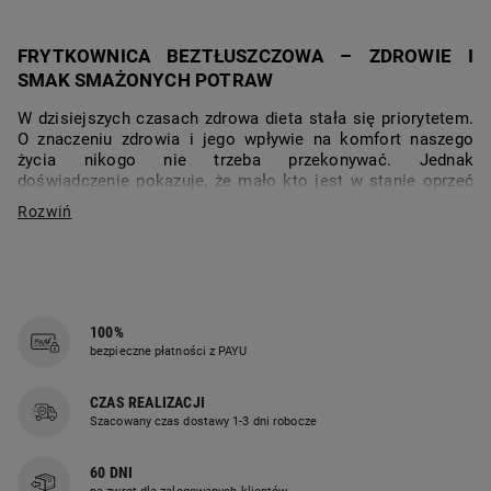
FRYTKOWNICA BEZTŁUSZCZOWA – ZDROWIE I
SMAK SMAŻONYCH POTRAW
W dzisiejszych czasach zdrowa dieta stała się priorytetem.
O znaczeniu zdrowia i jego wpływie na komfort naszego
życia nikogo nie trzeba przekonywać. Jednak
doświadczenie pokazuje, że mało kto jest w stanie oprzeć
się zapachowi frytek, smakowi chrupiącej panierki
smażonych warzyw, ryb, kurczaka…
Jeśli kiedykolwiek zastanawiałeś się, jak przyrządzać
pyszne potrawy, zachowując ich oryginalny smak, a
jednocześnie dbając o swoje zdrowie, to rozwiązaniem są
frytkownice beztłuszczowe – małe AGD, które przywróci
100%
smak tradycyjnych potraw do Twojego życia bez zbędnych
bezpieczne płatności z PAYU
kalorii.
CZAS REALIZACJI
Pierwszym kluczowym powodem, dla którego warto
Szacowany czas dostawy 1-3 dni robocze
rozważyć zakup frytkownicy beztłuszczowej, jest dbanie o
zdrowie. Tradycyjne smażenie potraw w głębokim oleju
może wprowadzać do diety niezdrowe tłuszcze,
60 DNI