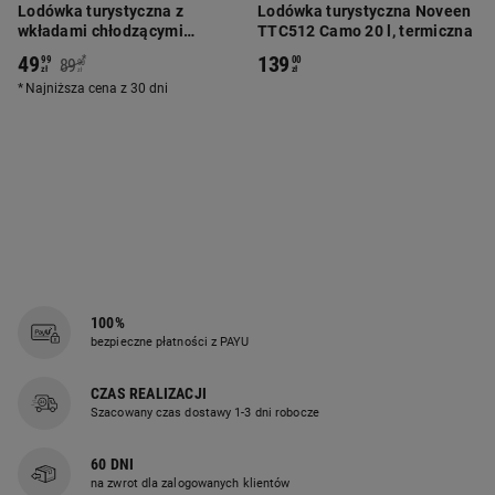
Lodówka turystyczna z
Lodówka turystyczna Noveen
wkładami chłodzącymi
TTC512 Camo 20 l, termiczna
ConnaBride, 24 l, granatowa
49
139
*
99
00
89
90
zł
zł
zł
Najniższa cena z 30 dni
100%
bezpieczne płatności z PAYU
CZAS REALIZACJI
Szacowany czas dostawy 1-3 dni robocze
60 DNI
na zwrot dla zalogowanych klientów