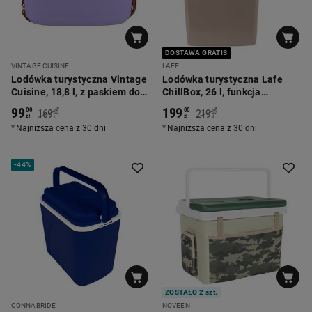
DOSTAWA GRATIS
VINTAGE CUISINE
LAFE
Lodówka turystyczna Vintage
Lodówka turystyczna Lafe
Cuisine, 18,8 l, z paskiem do
ChillBox, 26 l, funkcja
przenoszenia, fioletowa
chłodzenia i grzania
99
199
*
*
00
00
169
219
00
00
zł
zł
zł
zł
Najniższa cena z 30 dni
Najniższa cena z 30 dni
-
44%
ZOSTAŁO 2 szt.
CONNABRIDE
NOVEEN