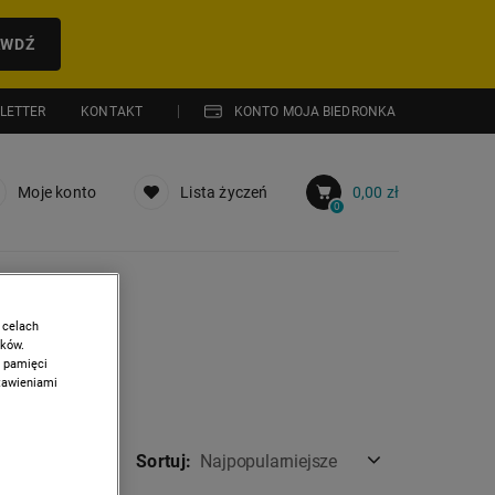
AWDŹ
LETTER
KONTAKT
KONTO MOJA BIEDRONKA
Moje konto
Lista życzeń
0,00 zł
0
 celach
ików.
w pamięci
stawieniami
Sortuj:
Najpopularniejsze