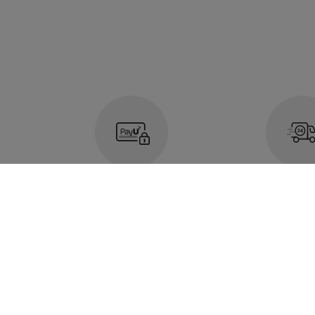
100%
CZAS REAL
bezpieczne
Szacowany 
płatności z PAYU
dostawy 1-3
robocz
METODY PŁATNOŚCI