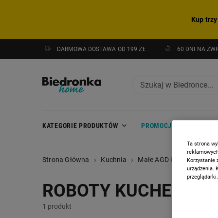
Kup trzy
DARMOWA DOSTAWA OD 199 ZŁ
60 DNI NA ZW
KATEGORIE PRODUKTÓW
PROMOCJE
NOWOŚC
Ta strona wy
reklamowych,
Strona Główna
Kuchnia
Małe AGD kuchenne
R
Korzystanie 
urządzenia. 
przeglądarki.
ROBOTY KUCHENNE
1 produkt