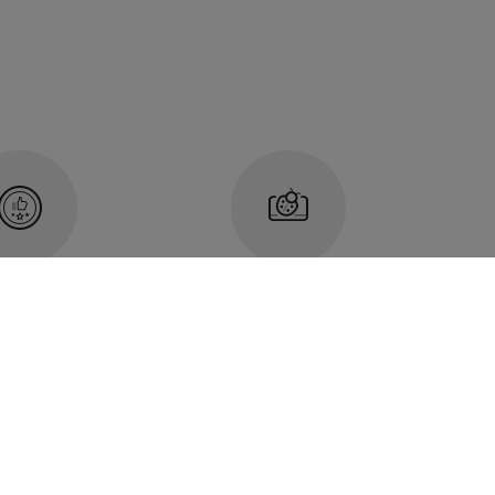
MOJA BIEDRONKA
ARANCJA
program
jakości
lojalnościowy