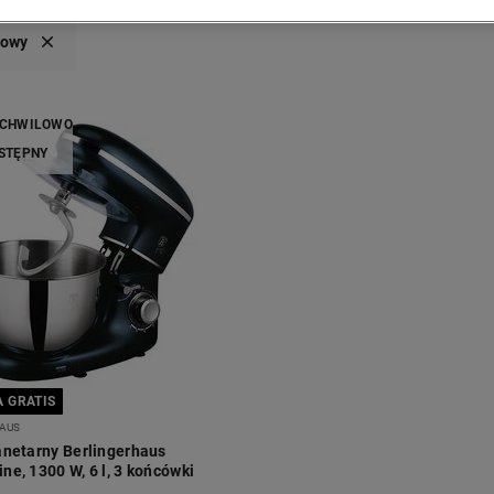
towy
 CHWILOWO
STĘPNY
 GRATIS
AUS
anetarny Berlingerhaus
e, 1300 W, 6 l, 3 końcówki