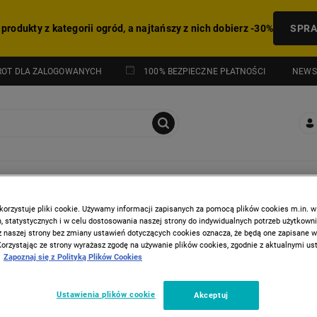
 produkty z kategorii ogród, a najtańszy z nich dobierz -30%
SPR
NEWS
ROT DLA ZALOGOWANYCH
100% BEZPIECZNE PŁATNOŚCI
I
HITY Z GAZETKI
korzystuje pliki cookie. Używamy informacji zapisanych za pomocą plików cookies m.in. w
 statystycznych i w celu dostosowania naszej strony do indywidualnych potrzeb użytkown
oboty kuchenne
z naszej strony bez zmiany ustawień dotyczących cookies oznacza, że będą one zapisane 
Korzystając ze strony wyrażasz zgodę na używanie plików cookies, zgodnie z aktualnymi u
Zapoznaj się z Polityką Plików Cookies
Ustawienia plików cookie
Akceptuj