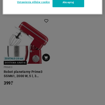
Ustawienia plików cookie
Akceptuj
ZOSTAŁO 20 szt.
DOSTAWA GRATIS
PRIME3
Robot planetarny Prime3
SSM61, 2000 W, 5 l, 3
końcówki
399
00
zł