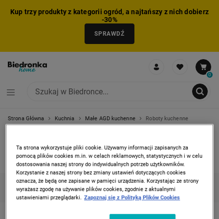
Kup trzy produkty z kategorii ogród, a najtańszy z nich dobierz
-30%
SPRAWDŹ
0
Strona Główna
Kuchnia
Małe AGD kuchenne
Roboty kuchenne
NIE MOŻNA BYŁO DODAĆ CAŁEGO ZESTAWU DO KOSZYKA
ZMNIEJSZONO LICZBĘ PRODUKTÓW
USUNIĘTO PRODUKT Z KOSZYKA
DODANO PRODUKT DO KOSZYKA
ZESTAW DODANY DO KOSZYKA
ROBOTY KUCHENNE
Ta strona wykorzystuje pliki cookie. Używamy informacji zapisanych za
pomocą plików cookies m.in. w celach reklamowych, statystycznych i w celu
1 produkt
dostosowania naszej strony do indywidualnych potrzeb użytkowników.
Korzystanie z naszej strony bez zmiany ustawień dotyczących cookies
oznacza, że będą one zapisane w pamięci urządzenia. Korzystając ze strony
KATEGORIE
FILTRUJ
(2)
SORTUJ
wyrażasz zgodę na używanie plików cookies, zgodnie z aktualnymi
ustawieniami przeglądarki.
Zapoznaj się z Polityką Plików Cookies
PRIME3
Czerwony