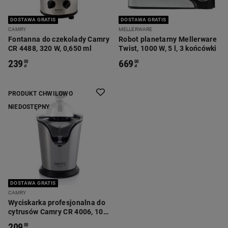
DOSTAWA GRATIS
DOSTAWA GRATIS
CAMRY
MELLERWARE
Fontanna do czekolady Camry
Robot planetarny Mellerware
CR 4488, 320 W, 0,650 ml
Twist, 1000 W, 5 l, 3 końcówki
239
669
00
00
zł
zł
PRODUKT CHWILOWO
NIEDOSTĘPNY
DOSTAWA GRATIS
CAMRY
Wyciskarka profesjonalna do
cytrusów Camry CR 4006, 100
W
209
00