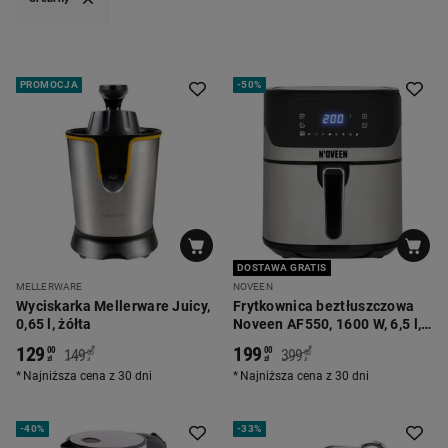
PROMOCJA
-
50%
DOSTAWA GRATIS
MELLERWARE
NOVEEN
Wyciskarka Mellerware Juicy,
Frytkownica beztłuszczowa
0,65 l, żółta
Noveen AF550, 1600 W, 6,5 l,
srebrna
129
199
*
*
00
00
149
399
00
00
zł
zł
zł
zł
Najniższa cena z 30 dni
Najniższa cena z 30 dni
-
40%
-
33%