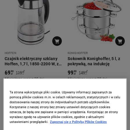
HOFFEN
KONIGHOFFER
Czajnik elektryczny szklany
Sokownik Konighoffer, 5 l, z
Hoffen, 1,7 l, 1850-2200 W, z
pokrywką, na indukcję
podświetleniem
69
99
*
*
90
00
119
149
00
00
zł
zł
zł
zł
Najniższa cena z 30 dni
Najniższa cena z 30 dni
Ta strona wykorzystuje pliki cookie. Używamy informacji zapisanych za
-
25%
-
50%
pomocą plików cookies m.in. w celach reklamowych, statystycznych i w celu
dostosowania naszej strony do indywidualnych potrzeb użytkowników.
Korzystanie z naszej strony bez zmiany ustawień dotyczących cookies
oznacza, że będą one zapisane w pamięci urządzenia. Korzystając ze strony
wyrażasz zgodę na używanie plików cookies, zgodnie z aktualnymi
ustawieniami przeglądarki.
Zapoznaj się z Polityką Plików Cookies