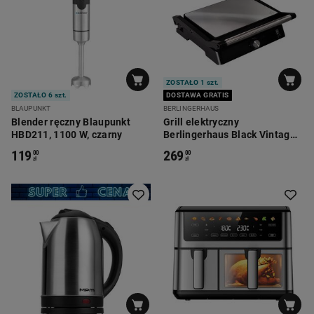
ZOSTAŁO 1 szt.
ZOSTAŁO 6 szt.
DOSTAWA GRATIS
BLAUPUNKT
BERLINGERHAUS
Blender ręczny Blaupunkt
Grill elektryczny
HBD211, 1100 W, czarny
Berlingerhaus Black Vintage,
2200 W, z ociekaczem
119
269
00
00
zł
zł