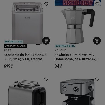
ZOSTAŁO 1 szt.
DOSTAWA GRATIS
ZOSTAŁO 13 szt.
ADLER
MG HOME
Kostkarka do lodu Adler AD
Kawiarka aluminiowa MG
8086, 12 kg/24 h, srebrna
Home Moka, na 6 filiżanek,
srebrna
699
34
00
99
zł
zł