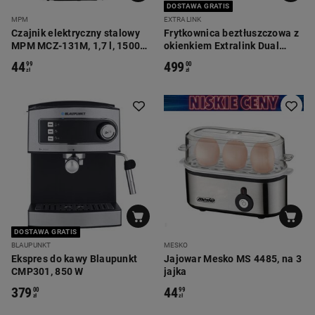
DOSTAWA GRATIS
MPM
EXTRALINK
Czajnik elektryczny stalowy
Frytkownica beztłuszczowa z
MPM MCZ-131M, 1,7 l, 1500
okienkiem Extralink Dual
W, srebrny
Basket, 2 komory, 2500 W, 6,5
44
499
99
00
l i 3,5 l, srebrna
zł
zł
DOSTAWA GRATIS
BLAUPUNKT
MESKO
Ekspres do kawy Blaupunkt
Jajowar Mesko MS 4485, na 3
CMP301, 850 W
jajka
379
44
00
99
zł
zł