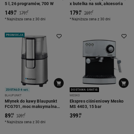
5 l, 26 programów, 700 W
x butelka na sok, akcesoria
149
179
*
*
00
00
179
269
00
00
zł
zł
zł
zł
Najniższa cena z 30 dni
Najniższa cena z 30 dni
PROMOCJA
ZOSTAŁO 6 szt.
DOSTAWA GRATIS
BLAUPUNKT
MESKO
Młynek do kawy Blaupunkt
Ekspres ciśnieniowy Mesko
FCG701, moc maksymalna
MS 4403, 15 bar
200 W
89
399
*
90
00
109
00
zł
zł
zł
Najniższa cena z 30 dni