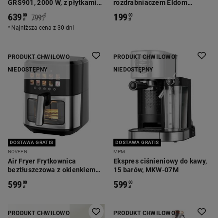
GRS901, 2000 W, z płytkami
rozdrabniaczem Eldom
do gofrów
BL220, 1200 W, z akcesoriami,
639
199
*
00
00
799
00
czarny
zł
zł
zł
Najniższa cena z 30 dni
PRODUKT CHWILOWO
PRODUKT CHWILOWO
NIEDOSTĘPNY
NIEDOSTĘPNY
DOSTAWA GRATIS
DOSTAWA GRATIS
NOVEEN
MPM
Air Fryer Frytkownica
Ekspres ciśnieniowy do kawy,
beztłuszczowa z okienkiem
15 barów, MKW-07M
Noveen AF780 X-Line, 1700
599
599
00
00
W, 6,5 l, czarna
zł
zł
PRODUKT CHWILOWO
PRODUKT CHWILOWO