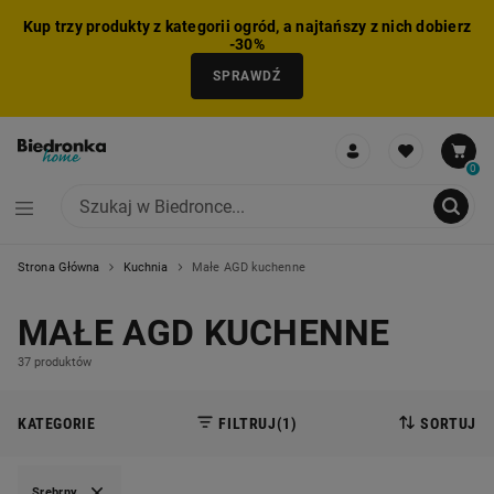
Kup trzy produkty z kategorii ogród, a najtańszy z nich dobierz
-30%
SPRAWDŹ
0
Strona Główna
Kuchnia
Małe AGD kuchenne
NIE MOŻNA BYŁO DODAĆ CAŁEGO ZESTAWU DO KOSZYKA
ZMNIEJSZONO LICZBĘ PRODUKTÓW
USUNIĘTO PRODUKT Z KOSZYKA
DODANO PRODUKT DO KOSZYKA
ZESTAW DODANY DO KOSZYKA
MAŁE AGD KUCHENNE
37 produktów
KATEGORIE
FILTRUJ
(1)
SORTUJ
Srebrny