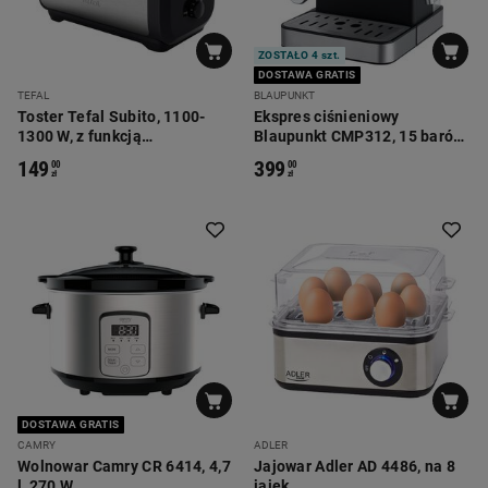
ZOSTAŁO 4 szt.
DOSTAWA GRATIS
TEFAL
BLAUPUNKT
Toster Tefal Subito, 1100-
Ekspres ciśnieniowy
1300 W, z funkcją
Blaupunkt CMP312, 15 barów,
rozmrażania, srebrny
850 W
149
399
00
00
zł
zł
DOSTAWA GRATIS
CAMRY
ADLER
Wolnowar Camry CR 6414, 4,7
Jajowar Adler AD 4486, na 8
l, 270 W
jajek