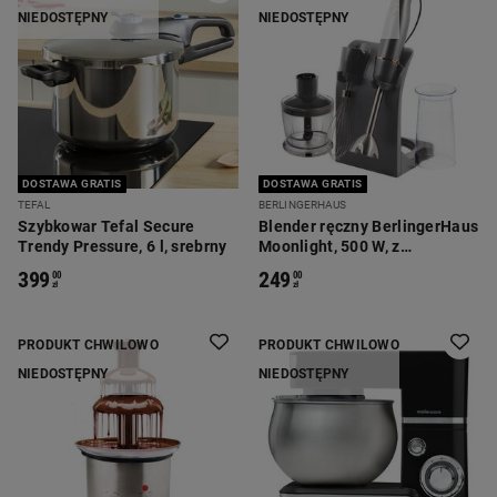
NIEDOSTĘPNY
NIEDOSTĘPNY
DOSTAWA GRATIS
DOSTAWA GRATIS
TEFAL
BERLINGERHAUS
Szybkowar Tefal Secure
Blender ręczny BerlingerHaus
Trendy Pressure, 6 l, srebrny
Moonlight, 500 W, z
akcesoriami, srebrny
399
249
00
00
zł
zł
PRODUKT CHWILOWO
PRODUKT CHWILOWO
NIEDOSTĘPNY
NIEDOSTĘPNY