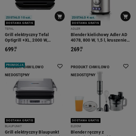
ZOSTAŁO 10 szt.
ZOSTAŁO 4 szt.
DOSTAWA GRATIS
DOSTAWA GRATIS
TEFAL
ADLER
Grill elektryczny Tefal
Blender kielichowy Adler AD
Optigrill +XL, 2000 W,
4078, 800 W, 1,5 l, kruszenie
srebrno-czarny
lodu
699
269
00
00
zł
zł
PROMOCJA
PRODUKT CHWILOWO
PRODUKT CHWILOWO
NIEDOSTĘPNY
NIEDOSTĘPNY
DOSTAWA GRATIS
DOSTAWA GRATIS
BLAUPUNKT
ELDOM
Grill elektryczny Blaupunkt
Blender ręczny z