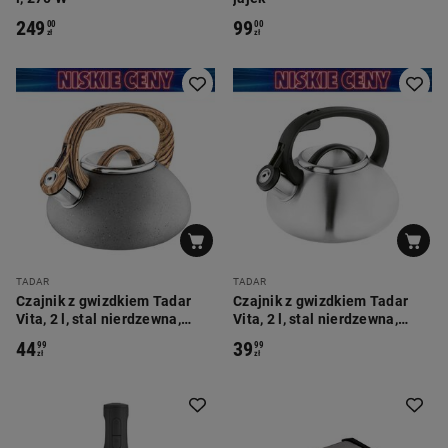
249
99
00
00
zł
zł
TADAR
TADAR
Czajnik z gwizdkiem Tadar
Czajnik z gwizdkiem Tadar
Vita, 2 l, stal nierdzewna,
Vita, 2 l, stal nierdzewna,
szary
srebrny
44
39
99
99
zł
zł