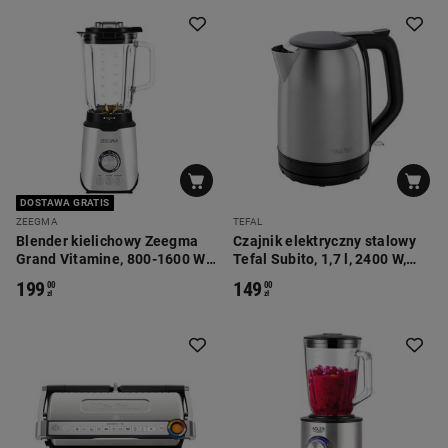
DOSTAWA GRATIS
ZEEGMA
TEFAL
Blender kielichowy Zeegma
Czajnik elektryczny stalowy
Grand Vitamine, 800-1600 W,
Tefal Subito, 1,7 l, 2400 W,
1,75 l, stal szczotkowana
srebrny
199
149
00
00
zł
zł