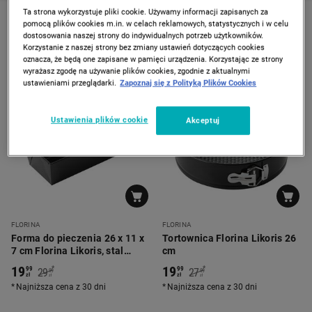
Ta strona wykorzystuje pliki cookie. Używamy informacji zapisanych za
pomocą plików cookies m.in. w celach reklamowych, statystycznych i w celu
Czarny
dostosowania naszej strony do indywidualnych potrzeb użytkowników.
Korzystanie z naszej strony bez zmiany ustawień dotyczących cookies
oznacza, że będą one zapisane w pamięci urządzenia. Korzystając ze strony
wyrażasz zgodę na używanie plików cookies, zgodnie z aktualnymi
ustawieniami przeglądarki.
Zapoznaj się z Polityką Plików Cookies
-
33%
-
28%
Ustawienia plików cookie
Akceptuj
FLORINA
FLORINA
Forma do pieczenia 26 x 11 x
Tortownica Florina Likoris 26
7 cm Florina Likoris, stal
cm
węglowa
19
19
*
*
99
99
29
27
99
99
zł
zł
zł
zł
Najniższa cena z 30 dni
Najniższa cena z 30 dni