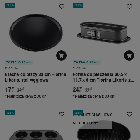
-
28%
-
37%
ZOSTAŁO 12 szt.
ZOSTAŁO 16 szt.
FLORINA
FLORINA
Blacha do pizzy 33 cm Florina
Forma do pieczenia 30,5 x
Likoris, stal węglowa
11,7 x 8 cm Florina Likoris, z
klamrą i talerzem, stal
17
24
*
*
99
99
24
39
99
99
węglowa
zł
zł
zł
zł
Najniższa cena z 30 dni
Najniższa cena z 30 dni
-
25%
-
28%
PRODUKT CHWILOWO
NIEDOSTĘPNY