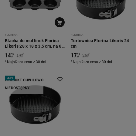
FLORINA
FLORINA
Blacha do muffinek Florina
Tortownica Florina Likoris 24
Likoris 28 x 18 x 3,5 cm, na 6
cm
babeczek
14
17
*
*
99
99
19
24
99
99
zł
zł
zł
zł
Najniższa cena z 30 dni
Najniższa cena z 30 dni
-
33%
PRODUKT CHWILOWO
NIEDOSTĘPNY