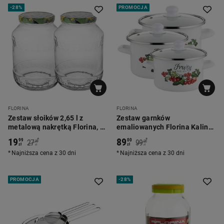
-
28%
PROMOCJA
FLORINA
FLORINA
Zestaw słoików 2,65 l z
Zestaw garnków
metalową nakrętką Florina, 2
emaliowanych Florina Kalina,
szt.
6 elementów
19
89
*
*
99
00
27
99
99
00
zł
zł
zł
zł
Najniższa cena z 30 dni
Najniższa cena z 30 dni
PROMOCJA
-
28%