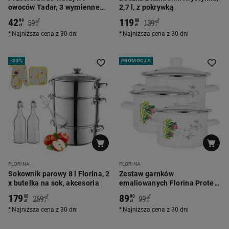
owoców Tadar, 3 wymienne
2,7 l, z pokrywką
ostrza, stal nierdzewna
42
119
*
*
99
00
59
139
90
00
zł
zł
zł
zł
Najniższa cena z 30 dni
Najniższa cena z 30 dni
-
33%
PROMOCJA
FLORINA
FLORINA
Sokownik parowy 8 l Florina, 2
Zestaw garnków
x butelka na sok, akcesoria
emaliowanych Florina Protea,
6 elementów
179
89
*
*
00
00
269
99
00
00
zł
zł
zł
zł
Najniższa cena z 30 dni
Najniższa cena z 30 dni