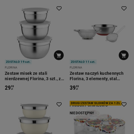
ZOSTAŁO 19 szt.
ZOSTAŁO 11 szt.
FLORINA
FLORINA
Zestaw misek ze stali
Zestaw naczyń kuchennych
nierdzewnej Florina, 3 szt., z
Florina, 3 elementy, stal
pokrywkami, srebrne
nierdzewna
29
39
99
99
zł
zł
DRUGI ZESTAW SŁOIKÓW ZA 1 ZŁ
PRODUKT CHWILOWO
NIEDOSTĘPNY