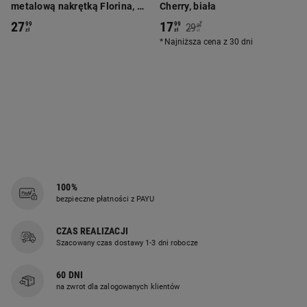
metalową nakrętką Florina, 6
Cherry, biała
szt.
27
17
*
99
99
29
99
zł
zł
zł
Najniższa cena z 30 dni
100%
bezpieczne płatności z PAYU
CZAS REALIZACJI
Szacowany czas dostawy 1-3 dni robocze
60 DNI
na zwrot dla zalogowanych klientów