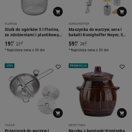
FLORINA
KONIGHOFFER
Słoik do ogórków 5 l Florina,
Maszynka do warzyw, sera i
ze zdobieniami i plastikową
bakalii Konighoffer Noyer, 5
nakrętką
ostrzy, biała
19
59
*
*
99
90
27
79
99
90
zł
zł
zł
zł
Najniższa cena z 30 dni
Najniższa cena z 30 dni
-
28%
PROMOCJA
TADAR
KRYSTYNKA
Przecierak do warzyw i
Beczka z kamionki Krystynka,