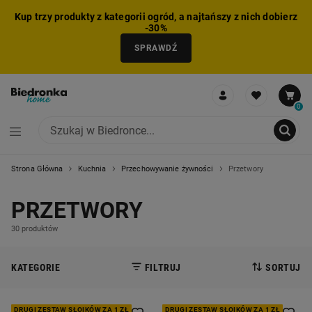
Kup trzy produkty z kategorii ogród, a najtańszy z nich dobierz
-30%
SPRAWDŹ
0
Strona Główna
Kuchnia
Przechowywanie żywności
Przetwory
NIE MOŻNA BYŁO DODAĆ CAŁEGO ZESTAWU DO KOSZYKA
ZMNIEJSZONO LICZBĘ PRODUKTÓW
USUNIĘTO PRODUKT Z KOSZYKA
DODANO PRODUKT DO KOSZYKA
ZESTAW DODANY DO KOSZYKA
PRZETWORY
30 produktów
KATEGORIE
FILTRUJ
SORTUJ
DRUGI ZESTAW SŁOIKÓW ZA 1 ZŁ
DRUGI ZESTAW SŁOIKÓW ZA 1 ZŁ