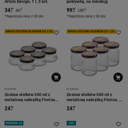
Altom Design, 1 l, 3 szt.
pokrywką, na indukcję
34
99
*
*
99
00
44
149
99
00
zł
zł
zł
zł
Najniższa cena z 30 dni
Najniższa cena z 30 dni
DRUGI ZESTAW SŁOIKÓW ZA 1 ZŁ
DRUGI ZESTAW SŁOIKÓW ZA 1 ZŁ
FLORINA
FLORINA
Zestaw słoików 300 ml z
Zestaw słoików 500 ml z
metalową nakrętką Florina
metalową nakrętką Florina, 6
Ala, 6 szt.
szt.
24
24
99
99
zł
zł
PROMOCJA
-
28%