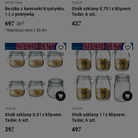
KRYSTYNKA
TADAR
Beczka z kamionki Krystynka,
Słoik szklany 0,75 l z klipsem
1 l, z pokrywką
Tadar, 6 szt.
69
42
*
90
99
89
90
zł
zł
zł
Najniższa cena z 30 dni
TADAR
TADAR
Słoik szklany 0,5 l z klipsem
Słoik szklany 1 l z klipsem
Tadar, 6 szt.
Tadar, 6 szt.
39
49
99
99
zł
zł