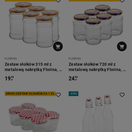
FLORINA
FLORINA
Zestaw słoików 315 ml z
Zestaw słoików 720 ml z
metalową nakrętką Florina, 6
metalową nakrętką Florina, 6
szt.
szt.
19
24
99
99
zł
zł
DRUGI ZESTAW SŁOIKÓW ZA 1 ZŁ
-
25%