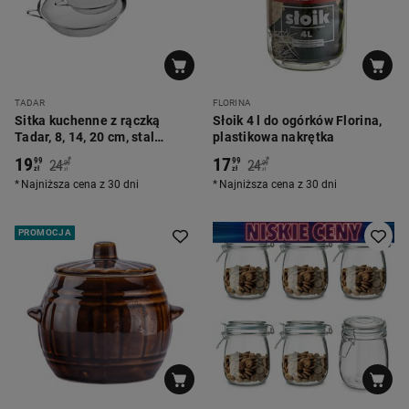
TADAR
FLORINA
Sitka kuchenne z rączką
Słoik 4 l do ogórków Florina,
Tadar, 8, 14, 20 cm, stal
plastikowa nakrętka
nierdzewna
19
17
*
*
99
99
24
24
99
99
zł
zł
zł
zł
Najniższa cena z 30 dni
Najniższa cena z 30 dni
PROMOCJA