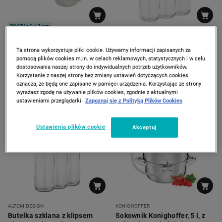
ZOSTAŁO 17 szt.
FLORINA
ALTOM DESIGN
Zestaw słoików 165 ml z
Butelka szklana z klipsem
Ta strona wykorzystuje pliki cookie. Używamy informacji zapisanych za
metalową nakrętką Florina, 6
Altom Design, 0,5 l, 3 szt.
pomocą plików cookies m.in. w celach reklamowych, statystycznych i w celu
szt.
19
29
dostosowania naszej strony do indywidualnych potrzeb użytkowników.
*
99
99
39
99
zł
zł
zł
Korzystanie z naszej strony bez zmiany ustawień dotyczących cookies
Najniższa cena z 30 dni
oznacza, że będą one zapisane w pamięci urządzenia. Korzystając ze strony
wyrażasz zgodę na używanie plików cookies, zgodnie z aktualnymi
ustawieniami przeglądarki.
Zapoznaj się z Polityką Plików Cookies
PROMOCJA
-
33%
Ustawienia plików cookie
Akceptuj
ALTOM DESIGN
KONIGHOFFER
Butelka szklana z klipsem
Sokownik Konighoffer, 5 l, z