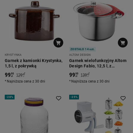
ZOSTAŁO 14 szt.
KRYSTYNKA
ALTOM DESIGN
Garnek z kamionki Krystynka,
Garnek wielofunkcyjny Altom
1,5 l, z pokrywką
Design Fabio, 12,5 l, z
silikonową wkładką, stalowy
99
99
*
*
00
00
129
139
00
00
zł
zł
zł
zł
Najniższa cena z 30 dni
Najniższa cena z 30 dni
-
28%
-
25%