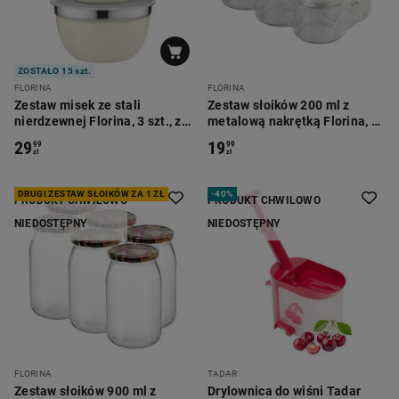
ZOSTAŁO 15 szt.
FLORINA
FLORINA
Zestaw misek ze stali
Zestaw słoików 200 ml z
nierdzewnej Florina, 3 szt., z
metalową nakrętką Florina, 6
pokrywkami, beżowe
szt.
29
19
99
99
zł
zł
DRUGI ZESTAW SŁOIKÓW ZA 1 ZŁ
-
40%
PRODUKT CHWILOWO
PRODUKT CHWILOWO
NIEDOSTĘPNY
NIEDOSTĘPNY
FLORINA
TADAR
Zestaw słoików 900 ml z
Drylownica do wiśni Tadar