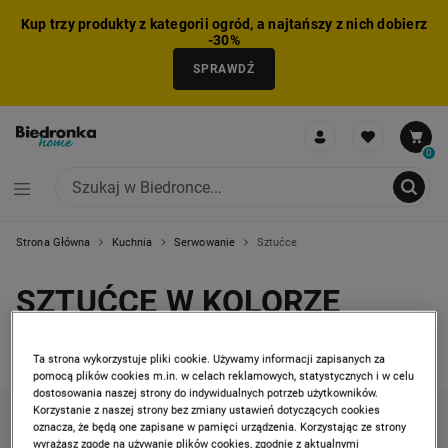
Kup trzy produkty z kategorii ogród, a najtańszy z nich dobierz
-30%
SPRAWDŹ
0
Strona Główna
Kuchnia
Serwowanie
Sztućce
NIE MOŻNA BYŁO DODAĆ CAŁEGO ZESTAWU DO KOSZYKA
ZMNIEJSZONO LICZBĘ PRODUKTÓW
USUNIĘTO PRODUKT Z KOSZYKA
DODANO PRODUKT DO KOSZYKA
ZESTAW DODANY DO KOSZYKA
SZTUĆCE W KOLORZE
ZŁOTYM
Ta strona wykorzystuje pliki cookie. Używamy informacji zapisanych za
4 produkty
pomocą plików cookies m.in. w celach reklamowych, statystycznych i w celu
dostosowania naszej strony do indywidualnych potrzeb użytkowników.
Korzystanie z naszej strony bez zmiany ustawień dotyczących cookies
KATEGORIE
FILTRUJ
(1)
SORTUJ
oznacza, że będą one zapisane w pamięci urządzenia. Korzystając ze strony
wyrażasz zgodę na używanie plików cookies, zgodnie z aktualnymi