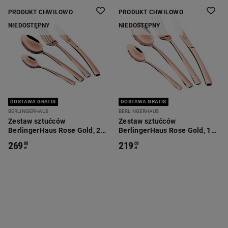
PRODUKT CHWILOWO
PRODUKT CHWILOWO
NIEDOSTĘPNY
NIEDOSTĘPNY
DOSTAWA GRATIS
DOSTAWA GRATIS
BERLINGERHAUS
BERLINGERHAUS
Zestaw sztućców
Zestaw sztućców
BerlingerHaus Rose Gold, 24
BerlingerHaus Rose Gold, 16
elementy, różowe złoto
elementów, różowe złoto
269
219
00
00
zł
zł