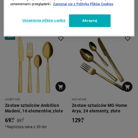
ustawieniami przeglądarki.
Zapoznaj się z Polityką Plików Cookies
Złoty
Ustawienia plików cookie
Akceptuj
-
30%
AMBITION
MG HOME
Zestaw sztućców Ambition
Zestaw sztućców MG Home
Madeni, 16 elementów, złote
Arya, 24 elementy, złote
69
129
*
00
00
99
00
zł
zł
zł
Najniższa cena z 30 dni