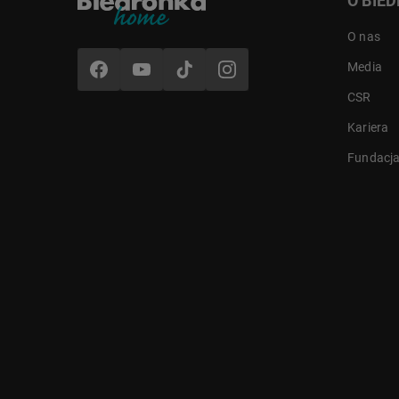
O BIE
O nas
Media
CSR
Kariera
Fundacj