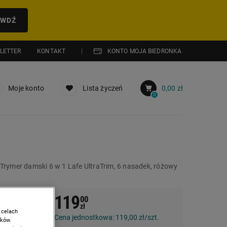
AWDŹ
LETTER
KONTAKT
KONTO MOJA BIEDRONKA
Moje konto
Lista życzeń
0,00 zł
0
Trymer damski 6 w 1 Lafe UltraTrim, 6 nasadek, różowy
119
00
zł
 celach
Cena jednostkowa:
119,00 zł/szt.
ików.