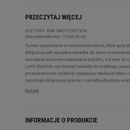
PRZECZYTAJ WIĘCEJ
ID
671039
EAN 5907512877074
Cena jednostkowa:
119,00 zł/szt.
Trymer wyposażono w nowoczesne ostrza, które golą skut
dołączona jest specjalna nasadka dla skóry wrażliwej i
umożliwia łatwe wymodelowanie kształtu, a trymer do 
LAFE UltraTrim ma również nakładki do szybkiego usuwa
przeznaczone do stylizacji i depilacji w okolicach bikini 
ręce dzięki dołączonej golarce z nakładką dla skóry wraż
cięcia pozwalają dopasować efekt do indywidualnych pre
Trymer zasilany jest akumulatorem o pojemności 600 m
bezprzewodowo, jak i z podłączeniem do sieci, sprawia,
zapobiega przypadkowemu włączeniu, a kompaktowe roz
INFORMACJE O PRODUKCIE
dziś w Biedronka Home!