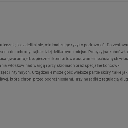
ecznie, lecz delikatnie, minimalizując ryzyko podrażnień. Do zestaw
dealna do ochrony najbardziej delikatnych miejsc. Precyzyjna końcówka
nosa gwarantuje bezpieczne i komfortowe usuwanie niechcianych wło
nia włosków nad wargą i przy skroniach oraz specjalne końcówki
i części intymnych. Urządzenie może golić większe partie skóry, takie jak
liwej, która chroni przed podrażnieniami. Trzy nasadki z regulacją dłu
ferencji, zapewniając pełną kontrolę nad pielęgnacją.
Ah, zapewniającym aż do 70 minut pracy. Możliwość używania urządz
 że trymer jest zawsze gotowy do działania. Funkcja blokady podróżnej
miary czynią go idealnym towarzyszem w każdej podróży. Zamów pr