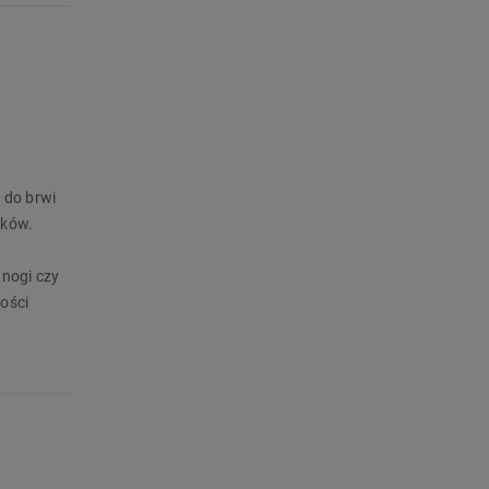
u
 do brwi
sków.
 nogi czy
gości
enia
odukt już