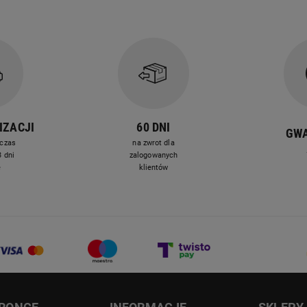
IZACJI
60 DNI
GW
czas
na zwrot dla
 dni
zalogowanych
e
klientów