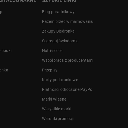
 STACJONARNE
SZYBKIE LINKI
ep
Blog poradnikowy
Razem przeciw marnowaniu
Zakupy Biedronka
Segreguj świadomie
-booki
Nutri-score
Współpraca z producentami
ronka
Przepisy
Karty podarunkowe
Płatności odroczone PayPo
Marki własne
Wszystkie marki
Warunki promocji