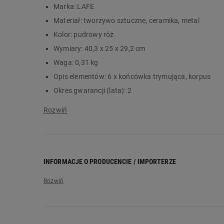
Główne cechy:
Marka:
LAFE
Materiał:
tworzywo sztuczne, ceramika, metal
trymer z 6 końcówkami do usuwania owłosienia z r
akumulator o pojemności 600 mAh zapewniający d
Kolor:
pudrowy róż
funkcja blokady podróżnej
Wymiary:
40,3 x 25 x 29,2 cm
końcówka do precyzyjnego regulowania brwi i us
Waga:
0,31 kg
możliwość usuwania owłosienia z nóg i rąk
Opis elementów:
6 x końcówka trymująca, korpus
kompaktowe wymiary
Okres gwarancji (lata):
2
Zasilanie:
akumulatorowe (ładowanie sieciowe)
Wyjścia:
USB-C
Certyfikaty:
CE
Instrukcja obsługi:
tak
Liczba elementów:
7
INFORMACJE O PRODUCENCIE / IMPORTERZE
Nazwa producenta:
Megabajt Sp. z o.o.
Adres producenta:
ul. Rydygiera 8/6a, 01-793 Warsz
Adres elektroniczny producenta:
info@megabajt.com.