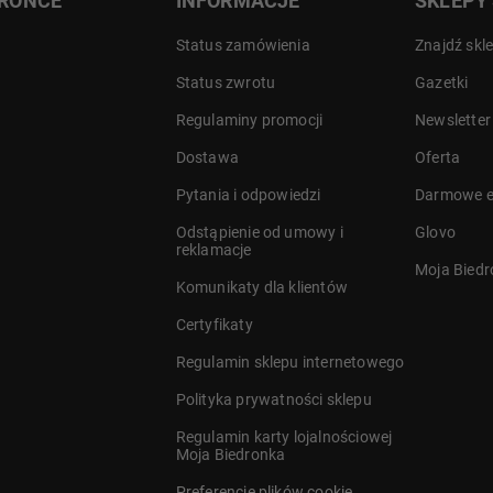
DRONCE
INFORMACJE
SKLEPY
Status zamówienia
Znajdź skl
Status zwrotu
Gazetki
Regulaminy promocji
Newsletter
Dostawa
Oferta
a
Pytania i odpowiedzi
Darmowe e
Odstąpienie od umowy i
Glovo
reklamacje
Moja Bied
Komunikaty dla klientów
Certyfikaty
Regulamin sklepu internetowego
Polityka prywatności sklepu
Regulamin karty lojalnościowej
Moja Biedronka
Preferencje plików cookie