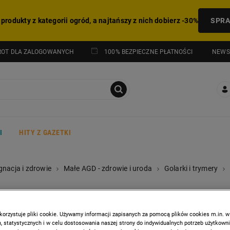
 produkty z kategorii ogród, a najtańszy z nich dobierz -30%
SPR
NEWS
ROT DLA ZALOGOWANYCH
100% BEZPIECZNE PŁATNOŚCI
I
HITY Z GAZETKI
gnacja i zdrowie
Małe AGD - zdrowie i uroda
Golarki i trymery
LAFE
Trymer damski 6 w 1 Lafe
korzystuje pliki cookie. Używamy informacji zapisanych za pomocą plików cookies m.in. w
 statystycznych i w celu dostosowania naszej strony do indywidualnych potrzeb użytkown