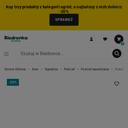
Kup trzy produkty z kategorii ogród, a najtańszy z nich dobierz
-30%
SPRAWDŹ
0
Strona Główna
Dom
Sypialnia
Pościel
Pościel bawełniana
Pościel 
NIE MOŻNA BYŁO DODAĆ CAŁEGO ZESTAWU DO KOSZYKA
ZMNIEJSZONO LICZBĘ PRODUKTÓW
USUNIĘTO PRODUKT Z KOSZYKA
DODANO PRODUKT DO KOSZYKA
ZESTAW DODANY DO KOSZYKA
-
35%