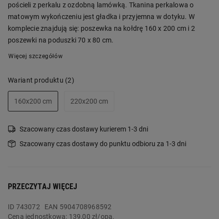
pościeli z perkalu z ozdobną lamówką. Tkanina perkalowa o
matowym wykończeniu jest gładka i przyjemna w dotyku. W
komplecie znajdują się: poszewka na kołdrę 160 x 200 cm i 2
poszewki na poduszki 70 x 80 cm.
Więcej szczegółów
Wariant produktu
(2)
160x200 cm
220x200 cm
Szacowany czas dostawy kurierem 1-3 dni
Szacowany czas dostawy do punktu odbioru za 1-3 dni
PRZECZYTAJ WIĘCEJ
ID
743072
EAN 5904708968592
Cena jednostkowa:
139,00 zł/opa.