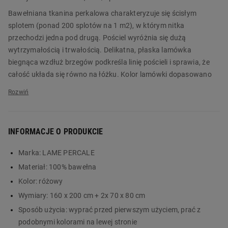
Bawełniana tkanina perkalowa charakteryzuje się ścisłym
splotem (ponad 200 splotów na 1 m2), w którym nitka
przechodzi jedna pod drugą. Pościel wyróżnia się dużą
wytrzymałością i trwałością. Delikatna, płaska lamówka
biegnąca wzdłuż brzegów podkreśla linię pościeli i sprawia, że
całość układa się równo na łóżku. Kolor lamówki dopasowano
do tła lub wzoru, więc stanowi subtelny akcent kompletu LAME
PERCALE.
Komplet pościeli LAME PERCALE 160 x 200 cm w różowe kwiaty
INFORMACJE O PRODUKCIE
zapakowano w torbę uszytą z tej samej perkalowej tkaniny co
pościel. Torba doskonale sprawdzi się na zakupy lub drobiazgi.
Marka:
LAME PERCALE
Zamów produkt już dziś w Biedronka Home!
Materiał:
100% bawełna
Główne cechy:
Kolor:
różowy
Wymiary:
160 x 200 cm + 2x 70 x 80 cm
pościel z bawełnianej tkaniny perkalowej o gęstym splocie
wytrzymały, trwały i elegancki materiał
Sposób użycia:
wyprać przed pierwszym użyciem, prać z
delikatna płaska lamówka będąca subtelnym akcentem
podobnymi kolorami na lewej stronie