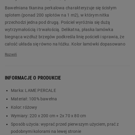
Bawełniana tkanina perkalowa charakteryzuje się ścisłym
splotem (ponad 200 splotów na 1 m2), w którym nitka
przechodzi jedna pod drugą. Pościel wyróżnia się dużą
wytrzymałością i trwałością. Delikatna, płaska lamówka
biegnąca wzdłuż brzegów podkreśla linię pościeli i sprawia, że
całość układa się równo na łóżku. Kolor lamówki dopasowano
do tła lub wzoru, więc stanowi subtelny akcent kompletu LAME
PERCALE.
Komplet pościeli LAME PERCALE 220 x 200 cm w różowe kwiatki
INFORMACJE O PRODUKCIE
zapakowano w torbę uszytą z tej samej perkalowej tkaniny co
pościel. Torba doskonale sprawdzi się na zakupy lub drobiazgi.
Marka:
LAME PERCALE
Zamów produkt już dziś w Biedronka Home!
Materiał:
100% bawełna
Główne cechy:
Kolor:
różowy
Wymiary:
220 x 200 cm + 2x 70 x 80 cm
pościel z bawełnianej tkaniny perkalowej o gęstym splocie
wytrzymały, trwały i elegancki materiał
Sposób użycia:
wyprać przed pierwszym użyciem, prać z
delikatna płaska lamówka będąca subtelnym akcentem
podobnymi kolorami na lewej stronie