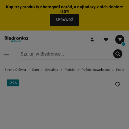
Kup trzy produkty z kategorii ogród, a najtańszy z nich dobierz
-30%
SPRAWDŹ
0
Strona Główna
Dom
Sypialnia
Pościel
Pościel bawełniana
Pościel 
NIE MOŻNA BYŁO DODAĆ CAŁEGO ZESTAWU DO KOSZYKA
ZMNIEJSZONO LICZBĘ PRODUKTÓW
USUNIĘTO PRODUKT Z KOSZYKA
DODANO PRODUKT DO KOSZYKA
ZESTAW DODANY DO KOSZYKA
-
29%