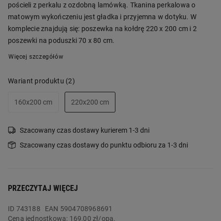
pościeli z perkalu z ozdobną lamówką. Tkanina perkalowa o
matowym wykończeniu jest gładka i przyjemna w dotyku. W
komplecie znajdują się: poszewka na kołdrę 220 x 200 cm i 2
poszewki na poduszki 70 x 80 cm.
Więcej szczegółów
Wariant produktu
(2)
160x200 cm
220x200 cm
Szacowany czas dostawy kurierem 1-3 dni
Szacowany czas dostawy do punktu odbioru za 1-3 dni
PRZECZYTAJ WIĘCEJ
ID
743188
EAN 5904708968691
Cena jednostkowa:
169,00 zł/opa.