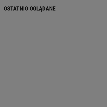
Materiał: bawełna 100%
OSTATNIO OGLĄDANE