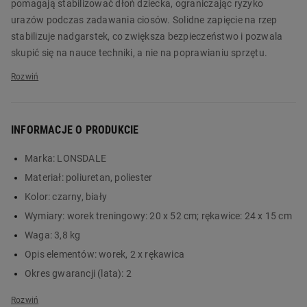
pomagają stabilizować dłoń dziecka, ograniczając ryzyko
urazów podczas zadawania ciosów. Solidne zapięcie na rzep
stabilizuje nadgarstek, co zwiększa bezpieczeństwo i pozwala
skupić się na nauce techniki, a nie na poprawianiu sprzętu.
Worek treningowy LONSDALE zaprojektowano z myślą o
mniejszej sile i zasięgu dziecięcych rąk – jego wymiary i
wypełnienie dobrano tak, by zapewniał satysfakcjonujący opór,
ale nie przeciążał stawów. Trwały materiał zewnętrzny odporny
INFORMACJE O PRODUKCIE
na rozdarcia oraz odpowiednie mocowanie umożliwiają
bezpieczne użytkowanie zarówno w domu, jak i w salce
Marka:
LONSDALE
treningowej. Dzięki temu dzieci mogą ćwiczyć uderzenia,
Materiał:
poliuretan, poliester
kombinacje i pracę nad koordynacją ruchową w kontrolowanych
Kolor:
czarny, biały
warunkach.
Wymiary:
worek treningowy: 20 x 52 cm; rękawice: 24 x 15 cm
Zestaw treningowy wspiera wszechstronny rozwój młodego
Waga:
3,8 kg
organizmu – poprawia kondycję, koordynację, szybkość reakcji
Opis elementów:
worek, 2 x rękawica
oraz ogólną sprawność, a jednocześnie pomaga rozładować
Okres gwarancji (lata):
2
nadmiar energii w konstruktywny sposób. Regularne treningi z
Informacja dotycząca bezpieczeństwa i inne dane (instrukcja,
workiem i rękawicami uczą koncentracji, samodyscypliny oraz