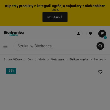
Kup trzy produkty z kategorii ogród, a najtańszy z nich dobierz
-30%
SPRAWDŹ
0
Strona Główna
Dom
Moda
Mężczyzna
Bielizna męska
Zestaw bokse
NIE MOŻNA BYŁO DODAĆ CAŁEGO ZESTAWU DO KOSZYKA
ZMNIEJSZONO LICZBĘ PRODUKTÓW
USUNIĘTO PRODUKT Z KOSZYKA
DODANO PRODUKT DO KOSZYKA
ZESTAW DODANY DO KOSZYKA
-
25%