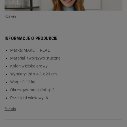
INFORMACJE O PRODUKCIE
Marka:
MAKE IT REAL
Materiał:
tworzywo stuczne
Kolor:
wielokolorowy
Świecący kaktus
Wymiary:
28 x 4,8 x 23 cm
Make It Real -
Waga:
0,12 kg
kreatywna zabawa
Okres gwarancji (lata):
2
Przedział wiekowy:
6+
na długie godziny
Certyfikaty:
deklaracja zgodności
Informacja dotycząca bezpieczeństwa i inne dane (instrukcja,
szczegóły produktu):
OSTRZEŻENIE: Nieodpowiednie dla
Świecący kaktus MAKE IT REAL LinXo to