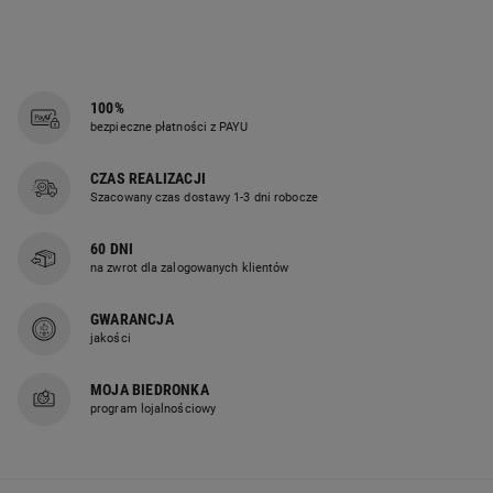
elementy można rozłączyć i użyć
ich w nowy sposób. Z tych samych
ogniw powstaną kolorowe
bransoletki, świecące łańcuchy na
100%
bezpieczne płatności z PAYU
ścianę lub własne, wymyślone
konstrukcje. Wszystko zależy od
CZAS REALIZACJI
wyobraźni.
Szacowany czas dostawy 1-3 dni robocze
60 DNI
na zwrot dla zalogowanych klientów
Prosta instrukcja dla młodych
GWARANCJA
twórców
jakości
Do zestawu dołączono czytelną
MOJA BIEDRONKA
instrukcję, która krok po kroku
program lojalnościowy
pokazuje, jak złożyć kaktus i inne
projekty. Łączenie elementów LinXo
ćwiczy precyzję dłoni, koncentrację