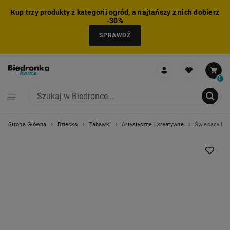
Kup trzy produkty z kategorii ogród, a najtańszy z nich dobierz
-30%
SPRAWDŹ
0
Strona Główna
Dziecko
Zabawki
Artystyczne i kreatywne
Świecący kak
NIE MOŻNA BYŁO DODAĆ CAŁEGO ZESTAWU DO KOSZYKA
ZMNIEJSZONO LICZBĘ PRODUKTÓW
USUNIĘTO PRODUKT Z KOSZYKA
DODANO PRODUKT DO KOSZYKA
ZESTAW DODANY DO KOSZYKA