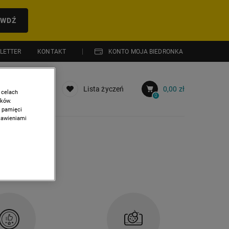
AWDŹ
LETTER
KONTAKT
KONTO MOJA BIEDRONKA
Moje konto
Lista życzeń
0,00 zł
 celach
0
ików.
w pamięci
stawieniami