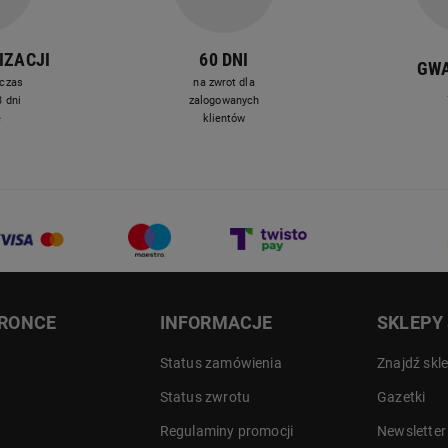
IZACJI
60 DNI
GW
czas
na zwrot dla
 dni
zalogowanych
e
klientów
DRONCE
INFORMACJE
SKLEPY
Status zamówienia
Znajdź skl
Status zwrotu
Gazetki
Regulaminy promocji
Newsletter