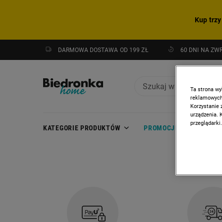
Kup trzy
DARMOWA DOSTAWA OD 199 ZŁ
60 DNI NA ZW
Ta strona wy
reklamowych,
Korzystanie 
urządzenia. 
przeglądarki.
KATEGORIE PRODUKTÓW
PROMOCJE
NOWOŚC