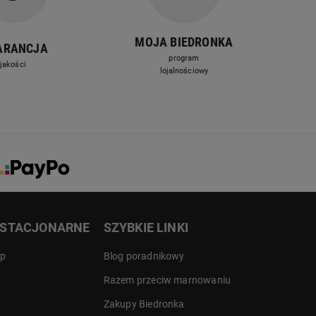
MOJA BIEDRONKA
ARANCJA
program
jakości
lojalnościowy
 STACJONARNE
SZYBKIE LINKI
ep
Blog poradnikowy
Razem przeciw marnowaniu
Zakupy Biedronka