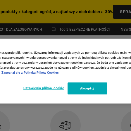
 produkty z kategorii ogród, a najtańszy z nich dobierz -30%
SPR
NEWS
ROT DLA ZALOGOWANYCH
100% BEZPIECZNE PŁATNOŚCI
korzystuje pliki cookie. Używamy informacji zapisanych za pomocą plików cookies m.in. w
 statystycznych i w celu dostosowania naszej strony do indywidualnych potrzeb użytkown
z naszej strony bez zmiany ustawień dotyczących cookies oznacza, że będą one zapisane 
Korzystając ze strony wyrażasz zgodę na używanie plików cookies, zgodnie z aktualnymi u
Zapoznaj się z Polityką Plików Cookies
I
HITY Z GAZETKI
Ustawienia plików cookie
Akceptuj