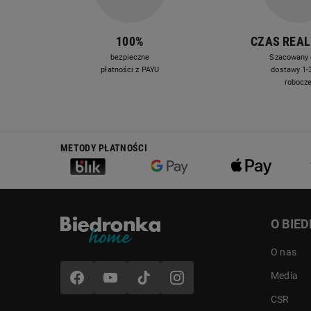
100%
CZAS REAL
bezpieczne
Szacowany 
płatności z PAYU
dostawy 1-3
robocz
METODY PŁATNOŚCI
O BIE
O nas
Media
CSR